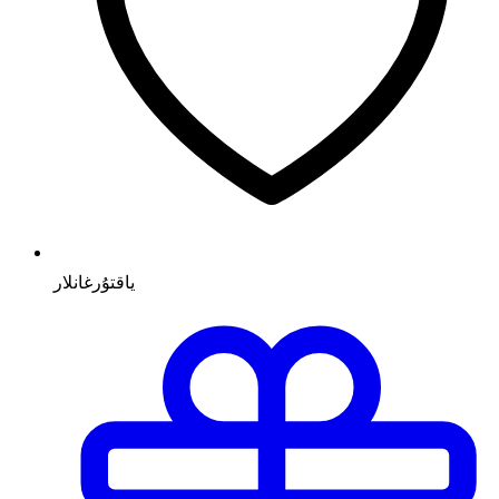
ياقتۇرغانلار