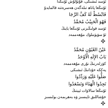
ئۈمىد ئىشىكى، قۇتۇلۇش ئۇنىڭدا
ئۇنىڭغا پاناھ تىلەگەن ھەسرەتتە قالمايدۇ
فَابْسُطْ لَهُ كَفَّ الرَّجَا
فَهْوَ الْحَبِيْبُ مُحَمَّدُ
ئۈمىد قولىڭىزنى ئۇنىڭغا يايىڭ
ئۇ سۆيۈملۈك مۇھەممەد
عَيْنُ العُيُوْنِ مُحَمَّدُ
بَابُ الإِلَهِ الْأوْحَدُ
كۆزلەرنىڭ نۇرى مۇھەممەد
يەككە خۇدانىڭ ئىشىكى
صَلُّوا عَلَيْهِ وَرَدِّدُوا
تَجِدُوا الْهَنَاءَ وَتَسْعَدُوا
ئۇنىڭغا سالاۋات ئېيتىڭ
خۇشاللىق تاپىسىز ۋە بەھرىمەن بولىسىز