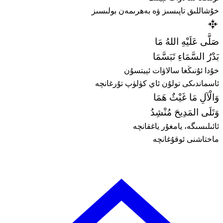
خۇشاللىق تاپىسىز ۋە بەھرىمەن بولىسىز
صَلَّى عَلَيْهِ اللهُ مَا
بَدْرُ السَّمَاءِ تَبَسَّمَا
خۇدا ئۇنىڭغا سالاۋات ئېيتسۇن
ئاسماندىكى تولۇن ئاي كۈلۈپ تۇرغانچە
وَالْآلِ مَا غَيْثٌ هَمَا
وَتَلَى المَدِيحَ مُنْشِدُ
ئائىلىسىگە، يامغۇر ياغقانچە
ماختاشنى ئوقۇغانچە