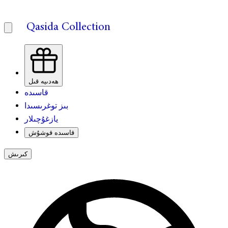
Qasida Collection
ھەدىيە قىل
قاسىدە
بىز توغرىسىدا
يازغۇچىلار
قاسىدە قوشۇش
كىرىش