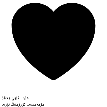
عَيْنُ العُيُوْنِ مُحَمَّدُ
مۇھەممەد، كۆزۈمنىڭ نۇرى