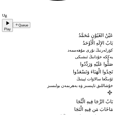
Ug
Queue
Play
عَيْنُ العُيُوْنِ مُحَمَّدُ
بَابُ الإِلَهِ الْأوْحَدُ
كۆزلەرنىڭ نۇرى مۇھەممەد
يەككە خۇدانىڭ ئىشىكى
صَلُّوا عَلَيْهِ وَرَدِّدُوا
تَجِدُوا الْهَنَاءَ وَتَسْعَدُوا
ئۇنىڭغا سالاۋات ئېيتىڭ
خۇشاللىق تاپىسىز ۋە بەھرىمەن بولىسىز
بَابُ الرَّجَا فِيهِ الْنَّجَا
مَاخَابَ مَن فِيهِ الْتَجَا