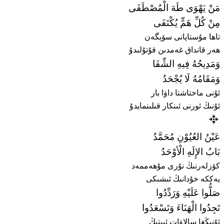
مَنْ يَهْوَى طَهَ الْمُصْطَفَى
مِنْ كُلِّ هَمٍّ يُكْتَفَى
تاھا مۇستاپانى سۆيگەن
ھەر قانداق غەمدىن قۇتۇلىدۇ
وَمَدِيحُهُ فِيهِ الشِّفَا
وَمَقَامُهُ لَا يُجْحَدُ
ئۇنى ماختاشتا داۋا بار
ئۇنىڭ ئورنى ئىنكار قىلىنمايدۇ
عَيْنُ العُيُوْنِ مُحَمَّدُ
بَابُ الإِلَهِ الْأوْحَدُ
كۆزلەرنىڭ نۇرى مۇھەممەد
يەككە خۇدانىڭ ئىشىكى
صَلُّوا عَلَيْهِ وَرَدِّدُوا
تَجِدُوا الْهَنَاءَ وَتَسْعَدُوا
ئۇنىڭغا سالاۋات ئېيتىڭ