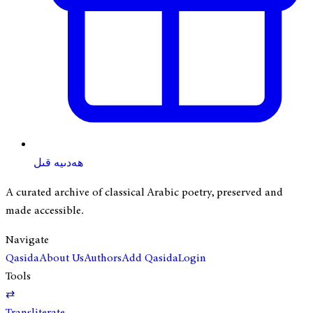
ھەدىيە قىل
A curated archive of classical Arabic poetry, preserved and
made accessible.
Navigate
Qasida
About Us
Authors
Add Qasida
Login
Tools
⇄
Transliterate