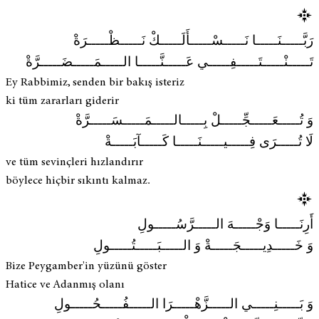
رَبَّـــــنَـــــا نَـــــسْـــــأَلَـــــكْ نَـــــظْـــــرَةْ
تَـــــنْـــــتَـــــفِـــــي عَـــــنَّـــــا الـــــمَـــــضَـــــرَّةْ
Ey Rabbimiz, senden bir bakış isteriz
ki tüm zararları giderir
وَ تُـــــعَـــــجِّـــــلْ بِـــــالـــــمَـــــسَـــــرَّةْ
لَا تُـــــرَى فِـــــيـــــنَـــــا كَـــــآبَـــــةْ
ve tüm sevinçleri hızlandırır
böylece hiçbir sıkıntı kalmaz.
أَرِنَـــــا وَجْـــــهَ الـــــرَّسُـــــولِ
وَ خَـــــدِيـــــجَـــــةْ وَ الـــــبَـــــتُـــــولِ
Bize Peygamber'in yüzünü göster
Hatice ve Adanmış olanı
وَ بَـــــنِـــــي الـــــزَّهْـــــرَا الـــــفُـــــحُـــــولِ