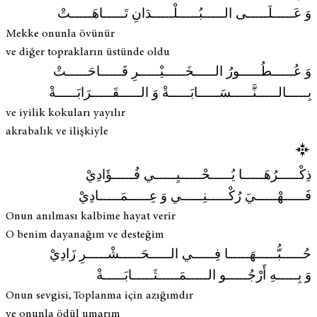
وَ عَـــــلَـــــى الـــــبُـــــلْـــــدَانِ تَـــــاهَـــــتْ
Mekke onunla övünür
ve diğer toprakların üstünde oldu
وَ عُـــــطُـــــورُ الـــــخَـــــيْـــــرِ فَـــــاحَـــــتْ
بِـــــالـــــنَّـــــسَـــــابَـــــةْ وَ الـــــقَـــــرَابَـــــةْ
ve iyilik kokuları yayılır
akrabalık ve ilişkiyle
ذِكْـــــرُهَـــــا يُـــــحْـــــيِـــــي فُـــــؤَادِيْ
فَـــــهْـــــيَ رُكْـــــنِـــــي وَ عِـــــمَـــــادِيْ
Onun anılması kalbime hayat verir
O benim dayanağım ve desteğim
حُـــــبُّـــــهَـــــا فِـــــي الـــــحَـــــشْـــــرِ زَادِيْ
وَ بِـــــهِ أَرْجُـــــو الـــــمَـــــثَـــــابَـــــةْ
Onun sevgisi, Toplanma için azığımdır
ve onunla ödül umarım