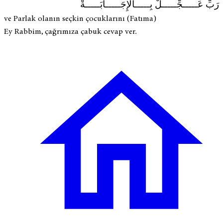
رَبِّ عَـــــجِّـــــلْ بِـــــالْإِجَـــــابَـــــةْ
ve Parlak olanın seçkin çocuklarını (Fatıma)
Ey Rabbim, çağrımıza çabuk cevap ver.