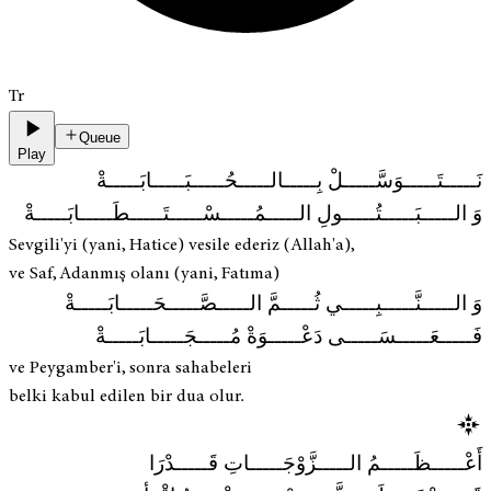
Tr
Queue
Play
نَـــــتَـــــوَسَّـــــلْ بِـــــالـــــحُـــــبَـــــابَـــــةْ
وَ الـــــبَـــــتُـــــولِ الـــــمُـــــسْـــــتَـــــطَـــــابَـــــةْ
Sevgili'yi (yani, Hatice) vesile ederiz (Allah'a),
ve Saf, Adanmış olanı (yani, Fatıma)
وَ الـــــنَّـــــبِـــــي ثُـــــمَّ الـــــصَّـــــحَـــــابَـــــةْ
فَـــــعَـــــسَـــــى دَعْـــــوَةْ مُـــــجَـــــابَـــــةْ
ve Peygamber'i, sonra sahabeleri
belki kabul edilen bir dua olur.
أَعْـــــظَـــــمُ الـــــزَّوْجَـــــاتِ قَـــــدْرَا