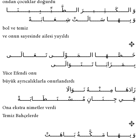
ondan çocuklar doğurdu
وَ الـــــكَـــــثِـــــيـــــرَ الـــــطَّـــــيِّـــــبِـــــيـــــنَـــــا
وَ بِـــــهَـــــا سَـــــالَـــــتْ شِـــــعَـــــابَـــــهْ
bol ve temiz
ve onun sayesinde ailesi yayıldı
خَـــــصَّـــــهَـــــا الـــــمَـــــوْلَـــــى تَـــــعَـــــالَـــــى
بِـــــمَـــــزَايَـــــا تَـــــتَـــــوَالَـــــى
Yüce Efendi onu
büyük ayrıcalıklarla onurlandırdı
زَادَهَـــــا مِـــــنْـــــهُ نَـــــوَالَا
فِـــــي جِـــــنَـــــانٍ مُـــــسْـــــتَـــــطَـــــابَـــــةْ
Ona ekstra nimetler verdi
Temiz Bahçelerde
وَ بِـــــهَـــــا مَـــــكَّـــــةُ بَـــــاهَـــــتْ