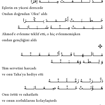
قَـــــدْ تَـــــلَـــــقَّـــــتْ مِـــــنْـــــهُ إقْرَأ
Eşlerin en yücesi derecede
Ondan doğrudan 'Oku!' aldı
خَـــــطَـــــبَـــــتْ أَحْـــــمَـــــدَ بِـــــكْـــــرَا
غَـــــنِـــــمَـــــتْ مِـــــنْـــــهُ شَـــــبَـــــابَـــــهْ
Ahmed'e evlenme teklif etti, o hiç evlenmemişken
ondan gençliğini aldı
مَـــــالَـــــهَـــــا قَـــــدْ أَنْـــــفَـــــقَـــــتْـــــهُ
وَ لِـــــطَــهَ وَهَـــــبَـــــتْـــــهُ
Tüm servetini harcadı
ve onu Taha'ya hediye etti
دَثَّـــــرَتْـــــهُ زَمَّـــــلَـــــتْـــــهُ
هَـــــوَّنَـــــتْ عَـــــنْـــــهُ صِـــــعَـــــابَـــــهْ
Onu örttü ve rahatlattı
ve onun zorluklarını kolaylaştırdı