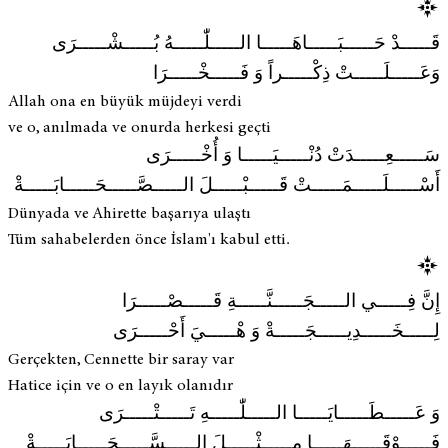
قَـــــدْ حَـــــبَـــــاهَـــــا الـــــلّٰـــــهُ بُـــــشْـــــرَى
وَعَـــــلَـــــتْ ذِكْـــــراً وَ فَـــــخْـــــرَا
Allah ona en büyük müjdeyi verdi
ve o, anılmada ve onurda herkesi geçti
سَـــــعِـــــدَتْ دُنْـــــيَـــــا وَ أُخْـــــرَى
أَسْـــــلَـــــمَـــــتْ قَـــــبْـــــلَ الـــــصَّـــــحَـــــابَـــــةْ
Dünyada ve Ahirette başarıya ulaştı
Tüm sahabelerden önce İslam'ı kabul etti.
إِنَّ فِـــــي الـــــجَـــــنَّـــــةِ قَـــــصْـــــرَا
لِـــــخَـــــدِيـــــجَـــــةْ وَ هْـــــيَ أَحْـــــرَى
Gerçekten, Cennette bir saray var
Hatice için ve o en layık olanıdır
وَ عَـــــطَـــــايَـــــا الـــــلّٰـــــهِ تَـــــتْـــــرَى
فَـــــوْقَـــــهَـــــا مِـــــثْـــــلَ الـــــسَّـــــحَـــــابَـــــةْ