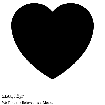
نَتَوَسَّلْ بِالحُبَابَةْ
We Take the Beloved as a Means