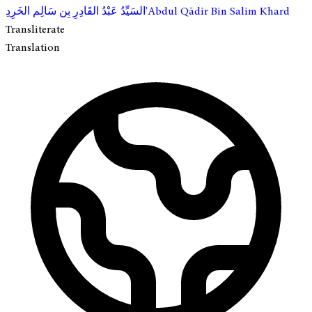
ِ'Abdul Qādir Bin Salim Khard
السَيِّدُ عَبْدُ القَادِرِ بِن سَالِم الخَرِد
Transliterate
Translation