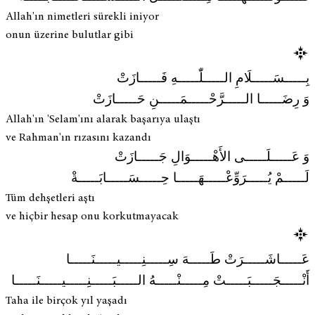
Allah'ın nimetleri sürekli iniyor
onun üzerine bulutlar gibi
بِـــــسَـــــلَامِ الـــــلّٰـــــهِ فَـــــازَتْ
وَ رِضَـــــا الـــــرَّحْـــــمَـــــنِ حَـــــازَتْ
Allah'ın 'Selam'ını alarak başarıya ulaştı
ve Rahman'ın rızasını kazandı
وَ عَـــــلَـــــى الأَهْـــــوَالِ جَـــــازَتْ
لَـــــمْ يُـــــرَوِّعْـــــهَـــــا حِـــــسَـــــابَـــــةْ
Tüm dehşetleri aştı
ve hiçbir hesap onu korkutmayacak
عَـــــاشَـــــرَتْ طَـــــهَ سِـــــنِـــــيـــــنَـــــا
أَنْـــــجَـــــبَـــــتْ مِـــــنْـــــهُ الـــــبَـــــنِـــــيـــــنَـــــا
Taha ile birçok yıl yaşadı