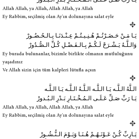
يَـا رَبِّ صَـلِّ عَـلَـى الـمُـخْـتَـارِ بَـدْرِ الـبُـدورْ
Allah Allah, ya Allah, Allah Allah, ya Allah
Ey Rabbim, seçilmiş olan Ay'ın dolunayına salat eyle
يَـا مَـنْ حَـضَـرْتُـمْ هُـنِـيـتُـمْ عِـنْـدَنَـا بِـالـحُـضُـورْ
وَالـلَّـهُ يَـشْـرَحْ لَـكُـمْ بِـالـفَـضْـلِ كُـلِّ الـصُّـدُورْ
Ey burada bulunanlar, bizimle birlikte olmanın mutluluğunu
yaşadınız
Ve Allah sizin için tüm kalpleri lütufla açsın
الـلَّهُ الـلَّـه يَـا الـلَّـه الـلَّـهُ الـلَّـه يَـا الـلَّـه
يَـا رَبِّ صَـلِّ عَـلَـى الـمُـخْـتَـارِ بَـدْرِ الـبُـدورْ
Allah Allah, ya Allah, Allah Allah, ya Allah
Ey Rabbim, seçilmiş olan Ay'ın dolunayına salat eyle
يَـارِبِّ كُـنْ عَـوْنَـهُـمْ هُـنَـا وَيَـوْمَ الـنُّـشُـورْ