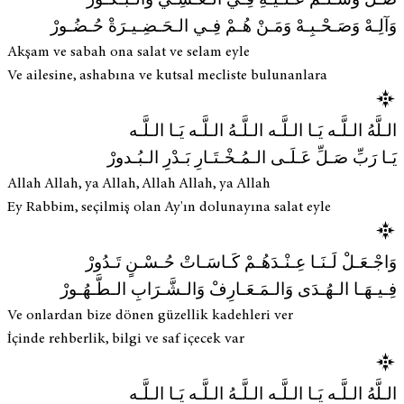
صَـلِّ وَسَـلِّـمْ عَـلَـيْـهِ فِـي الـعَـشِـيْ والـبُـكُـورْ
وَآلِـهْ وَصَـحْـبِـهْ وَمَـنْ هُـمْ فِـي الـحَـضِـيـرَةْ حُـضُـورْ
Akşam ve sabah ona salat ve selam eyle
Ve ailesine, ashabına ve kutsal mecliste bulunanlara
الـلَّهُ الـلَّـه يَـا الـلَّـه الـلَّـهُ الـلَّـه يَـا الـلَّـه
يَـا رَبِّ صَـلِّ عَـلَـى الـمُـخْـتَـارِ بَـدْرِ الـبُـدورْ
Allah Allah, ya Allah, Allah Allah, ya Allah
Ey Rabbim, seçilmiş olan Ay'ın dolunayına salat eyle
وَاجْـعَـلْ لَـنَـا عِـنْـدَهُـمْ كَـاسَـاتْ حُـسْـنٍ تَـدُورْ
فِـيـهَـا الـهُـدَى وَالـمَـعَـارِفْ وَالـشَّـرَابِ الـطَّـهُـورْ
Ve onlardan bize dönen güzellik kadehleri ver
İçinde rehberlik, bilgi ve saf içecek var
الـلَّهُ الـلَّـه يَـا الـلَّـه الـلَّـهُ الـلَّـه يَـا الـلَّـه