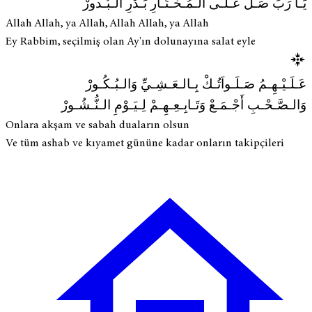
يَـا رَبِّ صَـلِّ عَـلَـى الـمُـخْـتَـارِ بَـدْرِ الـبُـدورْ
Allah Allah, ya Allah, Allah Allah, ya Allah
Ey Rabbim, seçilmiş olan Ay'ın dolunayına salat eyle
عَـلَـيْـهِـمُ صَـلَـواَتُـكْ بِـالـعَـشِـيِّ وَالـبُـكُـورْ
وَالـصَّـحْـبِ أَجْـمَـعْ وَتَـابِـعِـهِـمْ لِـيَـوْمِ الـنُّـشُـورْ
Onlara akşam ve sabah duaların olsun
Ve tüm ashab ve kıyamet gününe kadar onların takipçileri