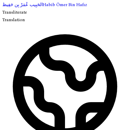
الحَبِيب عُمَرْ بِن حَفِيظ
Habib Ömer Bin Hafız
Transliterate
Translation