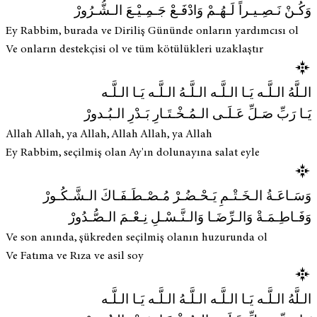
وَكُـنْ نَـصِـيـراً لَـهُـمْ وَادْفَـعْ جَـمِـيْـعَ الـشُّـرُورْ
Ey Rabbim, burada ve Diriliş Gününde onların yardımcısı ol
Ve onların destekçisi ol ve tüm kötülükleri uzaklaştır
الـلَّهُ الـلَّـه يَـا الـلَّـه الـلَّـهُ الـلَّـه يَـا الـلَّـه
يَـا رَبِّ صَـلِّ عَـلَـى الـمُـخْـتَـارِ بَـدْرِ الـبُـدورْ
Allah Allah, ya Allah, Allah Allah, ya Allah
Ey Rabbim, seçilmiş olan Ay'ın dolunayına salat eyle
وَسَـاعَـةُ الـخَـتْـمِ يَـحْـضُـرْ مُـصْـطَـفَـاكَ الـشَّـكُـورْ
وَفَـاطِـمَـةْ وَالـرِّضَـا وَالـنَّـسْـلِ نِـعْـمَ الـصُّـدُورْ
Ve son anında, şükreden seçilmiş olanın huzurunda ol
Ve Fatıma ve Rıza ve asil soy
الـلَّهُ الـلَّـه يَـا الـلَّـه الـلَّـهُ الـلَّـه يَـا الـلَّـه