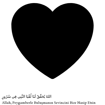
اللهُ يُحَقِّقْ لَنَا لُقْيَا النَّبِي فِي سُرُورٍ
Allah, Peygamberle Buluşmanın Sevincini Bize Nasip Etsin