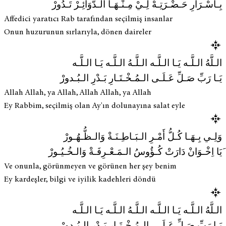
بِـأسْـرَارِ حَـضْـرَتِـهْ لِـيْ مِـنْـهَـا الـدَّوَائِـرْ تَـدُورْ
Affedici yaratıcı Rab tarafından seçilmiş insanlar
Onun huzurunun sırlarıyla, dönen daireler
الـلَّهُ الـلَّـه يَـا الـلَّـه الـلَّـهُ الـلَّـه يَـا الـلَّـه
يَـا رَبِّ صَـلِّ عَـلَـى الـمُـخْـتَـارِ بَـدْرِ الـبُـدورْ
Allah Allah, ya Allah, Allah Allah, ya Allah
Ey Rabbim, seçilmiş olan Ay'ın dolunayına salat eyle
وَلِـي بِـهَـا كُـلُّ أَمْـرِ الـبَـاطِـنَـةْ وَالـظُّـهُـورْ
َیَا اِخْـوَانْ دَارَتْ كُـؤُوسُ الـمَـعْـرِفَـةْ وَالـخُـيُـورْ
Ve onunla, görünmeyen ve görünen her şey benim
Ey kardeşler, bilgi ve iyilik kadehleri döndü
الـلَّهُ الـلَّـه يَـا الـلَّـه الـلَّـهُ الـلَّـه يَـا الـلَّـه