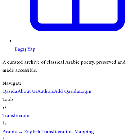
Bağış Yap
A curated archive of classical Arabic poetry, preserved and
made accessible.
Navigate
Qasida
About Us
Authors
Add Qasida
Login
Tools
⇄
Transliterate
↳
Arabic → English Transliteration Mapping