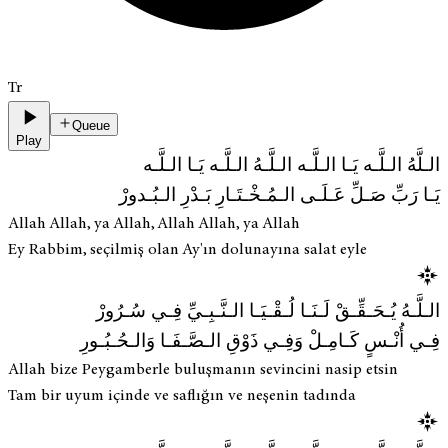
Tr
Queue
Play
الـلَّهُ الـلَّـه يَـا الـلَّـه الـلَّـهُ الـلَّـه يَـا الـلَّـه
يَـا رَبِّ صَـلِّ عَـلَـى الـمُـخْـتَـارِ بَـدْرِ الـبُـدورْ
Allah Allah, ya Allah, Allah Allah, ya Allah
Ey Rabbim, seçilmiş olan Ay'ın dolunayına salat eyle
الـلَّـهُ يُـحَـقِّـقْ لَـنَـا لُـقْـيَـا الـنَّـبِـيِّ فِـي سُـرُورْ
فِـي أُنْـسٍ كَـامِـلْ وَفِـي ذَوْقِ الـصَّـفَـا وَالـحُـبُـورِ
Allah bize Peygamberle buluşmanın sevincini nasip etsin
Tam bir uyum içinde ve saflığın ve neşenin tadında