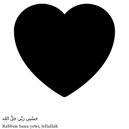
حَسْبِي رَبِّي جَلَّ الله
Rabbim bana yeter, Jellallah