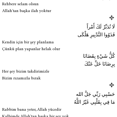
Rehbere selam olsun
Allah'tan başka ilah yoktur
لَا تُدَبِّرْ لَكَ أَمْراً
فَذَوُوا التَّدْبِيرِ هَلْكَى
Kendin için bir şey planlama
Çünkü plan yapanlar helak olur
كُلُّ شَيْءٍ بِقَضَانَا
بِرِضَانَا خَلِّ عَنْكَ
Her şey bizim takdirimizle
Bizim rızamızla bırak
حَسْبِي رَبِّي جَلَّ الله
مَا فِي بِقَلْبِي غَيْرُ اللَّهُ
Rabbim bana yeter, Allah yücedir
Kalbimde Allah'tan başka bir şey yok