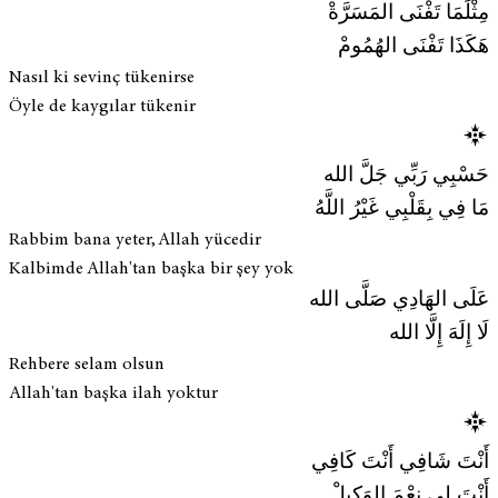
مِثْلَمَا تَفْنَى المَسَرَّةْ
هَكَذَا تَفْنَى الهُمُومْ
Nasıl ki sevinç tükenirse
Öyle de kaygılar tükenir
حَسْبِي رَبِّي جَلَّ الله
مَا فِي بِقَلْبِي غَيْرُ اللَّهُ
Rabbim bana yeter, Allah yücedir
Kalbimde Allah'tan başka bir şey yok
عَلَى الهَادِي صَلَّى الله
لَا إِلَهَ إِلَّا الله
Rehbere selam olsun
Allah'tan başka ilah yoktur
أَنْتَ شَافِي أَنْتَ كَافِي
أَنْتَ لِي نِعْمَ الوَكِيلْ