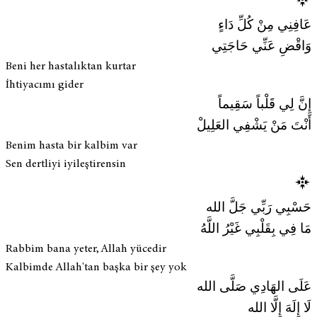
عَافِنِي مِنْ كُلِّ دَاءٍ
وَاقْضِ عَنِّي حَاجَتِي
Beni her hastalıktan kurtar
İhtiyacımı gider
إِنَّ لِي قَلْباً سَقِيماً
أَنْتَ مَنْ يَشْفِي العَلِيلْ
Benim hasta bir kalbim var
Sen dertliyi iyileştirensin
حَسْبِي رَبِّي جَلَّ الله
مَا فِي بِقَلْبِي غَيْرُ اللَّهُ
Rabbim bana yeter, Allah yücedir
Kalbimde Allah'tan başka bir şey yok
عَلَى الهَادِي صَلَّى الله
لَا إِلَهَ إِلَّا الله