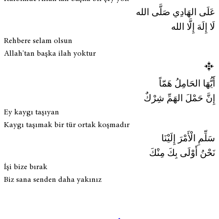
عَلَى الهَادِي صَلَّى الله
لَا إِلَهَ إِلَّا الله
Rehbere selam olsun
Allah'tan başka ilah yoktur
أَيُّهَا الحَامِلُ هَمّاً
إِنَّ حَمْلَ الهَمِّ شِرْكٌ
Ey kaygı taşıyan
Kaygı taşımak bir tür ortak koşmadır
سَلِّمِ الْأَمْرَ إِلَيْنَا
نَحْنُ أَوْلَى بِكَ مِنْكَ
İşi bize bırak
Biz sana senden daha yakınız