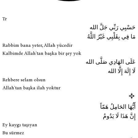
Tr
حَسْبِي رَبِّي جَلَّ الله
مَا فِي بِقَلْبِي غَيْرُ اللَّهُ
Rabbim bana yeter, Allah yücedir
Kalbimde Allah'tan başka bir şey yok
عَلَى الهَادِي صَلَّى الله
لَا إِلَهَ إِلَّا الله
Rehbere selam olsun
Allah'tan başka ilah yoktur
أَيُّهَا الحَامِلُ هَمّاً
إِنَّ هَذَا لَا يَدُومُ
Ey kaygı taşıyan
Bu sürmez