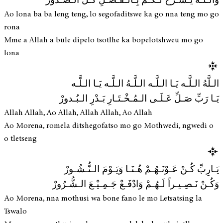
وَالـلَّـهُ يَـشْـرَحْ لَـكُـمْ بِـالـفَـضْـلِ كُـلِّ الـصُّـدُورْ
Ao lona ba ba leng teng, lo segofaditswe ka go nna teng mo go
rona
Mme a Allah a bule dipelo tsotlhe ka bopelotshweu mo go
lona
الـلَّهُ الـلَّـه يَـا الـلَّـه الـلَّـهُ الـلَّـه يَـا الـلَّـه
يَـا رَبِّ صَـلِّ عَـلَـى الـمُـخْـتَـارِ بَـدْرِ الـبُـدورْ
Allah Allah, Ao Allah, Allah Allah, Ao Allah
Ao Morena, romela ditshegofatso mo go Mothwedi, ngwedi o
o tletseng
يَـارِبِّ كُـنْ عَـوْنَـهُـمْ هُـنَـا وَيَـوْمَ الـنُّـشُـورْ
وَكُـنْ نَـصِـيـراً لَـهُـمْ وَادْفَـعْ جَـمِـيْـعَ الـشُّـرُورْ
Ao Morena, nna mothusi wa bone fano le mo Letsatsing la
Tswalo