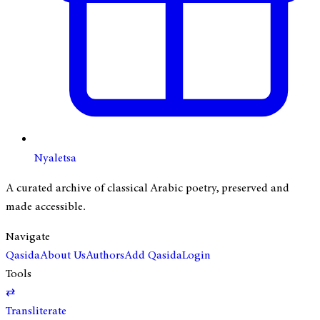
Nyaletsa
A curated archive of classical Arabic poetry, preserved and
made accessible.
Navigate
Qasida
About Us
Authors
Add Qasida
Login
Tools
⇄
Transliterate