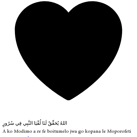
اللهُ يُحَقِّقْ لَنَا لُقْيَا النَّبِي فِي سُرُورٍ
A ko Modimo a re fe boitumelo jwa go kopana le Moporofeti