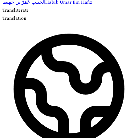
الحَبِيب عُمَرْ بِن حَفِيظ
Habib Umar Bin Hafiz
Transliterate
Translation