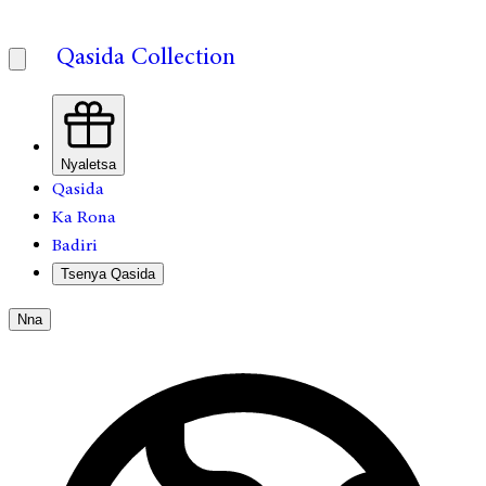
Qasida Collection
Nyaletsa
Qasida
Ka Rona
Badiri
Tsenya Qasida
Nna