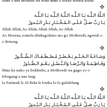
Mme o nne mothusi wa bone mme o leleke bosula jotlhe
الـلَّهُ الـلَّـه يَـا الـلَّـه الـلَّـهُ الـلَّـه يَـا الـلَّـه
يَـا رَبِّ صَـلِّ عَـلَـى الـمُـخْـتَـارِ بَـدْرِ الـبُـدورْ
Allah Allah, Ao Allah, Allah Allah, Ao Allah
Ao Morena, romela ditshegofatso mo go Mothwedi, ngwedi o
o tletseng
وَسَـاعَـةُ الـخَـتْـمِ يَـحْـضُـرْ مُـصْـطَـفَـاكَ الـشَّـكُـورْ
وَفَـاطِـمَـةْ وَالـرِّضَـا وَالـنَّـسْـلِ نِـعْـمَ الـصُّـدُورْ
Mme ka nako ya bokhutlo, a Mothwedi wa gago yo o
lebogang a nne teng
Le Fatimah le Al-Rida le losika lo lo galalelang
الـلَّهُ الـلَّـه يَـا الـلَّـه الـلَّـهُ الـلَّـه يَـا الـلَّـه
يَـا رَبِّ صَـلِّ عَـلَـى الـمُـخْـتَـارِ بَـدْرِ الـبُـدورْ