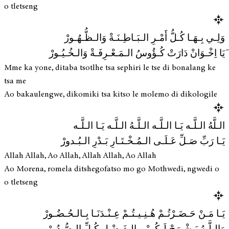
o tletseng
وَلِـي بِـهَـا كُـلُّ أَمْـرِ الـبَـاطِـنَـةْ وَالـظُّـهُـورْ
َیَا اِخْـوَانْ دَارَتْ كُـؤُوسُ الـمَـعْـرِفَـةْ وَالـخُـيُـورْ
Mme ka yone, ditaba tsotlhe tsa sephiri le tse di bonalang ke
tsa me
Ao bakaulengwe, dikomiki tsa kitso le molemo di dikologile
الـلَّهُ الـلَّـه يَـا الـلَّـه الـلَّـهُ الـلَّـه يَـا الـلَّـه
يَـا رَبِّ صَـلِّ عَـلَـى الـمُـخْـتَـارِ بَـدْرِ الـبُـدورْ
Allah Allah, Ao Allah, Allah Allah, Ao Allah
Ao Morena, romela ditshegofatso mo go Mothwedi, ngwedi o
o tletseng
يَـا مَـنْ حَـضَـرْتُـمْ هُـنِـيـتُـمْ عِـنْـدَنَـا بِـالـحُـضُـورْ