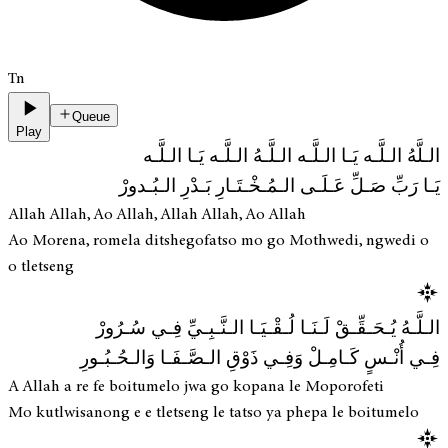
Tn
Queue
Play
الـلَّهُ الـلَّـه يَـا الـلَّـه الـلَّـهُ الـلَّـه يَـا الـلَّـه
يَـا رَبِّ صَـلِّ عَـلَـى الـمُـخْـتَـارِ بَـدْرِ الـبُـدورْ
Allah Allah, Ao Allah, Allah Allah, Ao Allah
Ao Morena, romela ditshegofatso mo go Mothwedi, ngwedi o
o tletseng
الـلَّـهُ يُـحَـقِّـقْ لَـنَـا لُـقْـيَـا الـنَّـبِـيِّ فِـي سُـرُورْ
فِـي أُنْـسٍ كَـامِـلْ وَفِـي ذَوْقِ الـصَّـفَـا وَالـحُـبُـورِ
A Allah a re fe boitumelo jwa go kopana le Moporofeti
Mo kutlwisanong e e tletseng le tatso ya phepa le boitumelo