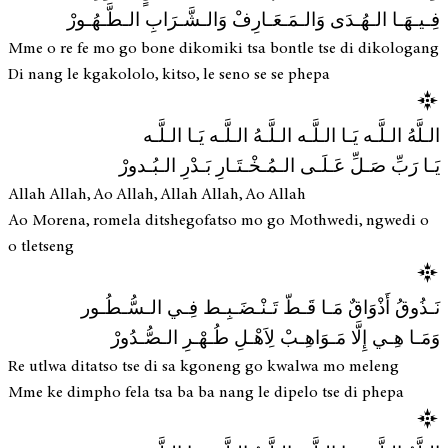
فِـيـهَـا الـهُـدَى وَالـمَـعَـارِفْ وَالـشَّـرَابِ الـطَّـهُـورْ
Mme o re fe mo go bone dikomiki tsa bontle tse di dikologang
Di nang le kgakololo, kitso, le seno se se phepa
الـلَّهُ الـلَّـه يَـا الـلَّـه الـلَّـهُ الـلَّـه يَـا الـلَّـه
يَـا رَبِّ صَـلِّ عَـلَـى الـمُـخْـتَـارِ بَـدْرِ الـبُـدورْ
Allah Allah, Ao Allah, Allah Allah, Ao Allah
Ao Morena, romela ditshegofatso mo go Mothwedi, ngwedi o
o tletseng
نَـذُوقُ أَذْوَاقٌ مَـا قَـطّ تَـنْـضَـبِـط فِـي الـسُّـطُـور
وَمَـا هِـي إِلَّا مَـوَاهِـبْ لِاَهْـلِ طُـهْـرِ الـصُّـدُورْ
Re utlwa ditatso tse di sa kgoneng go kwalwa mo meleng
Mme ke dimpho fela tsa ba ba nang le dipelo tse di phepa