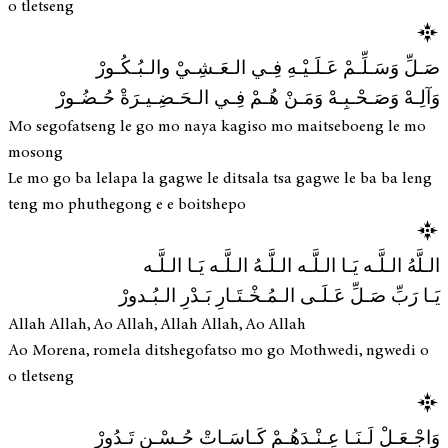
o tletseng
صَـلِّ وَسَـلِّـمْ عَـلَـيْـهِ فِـي الـعَـشِـيْ والـبُـكُـورْ
وَآلِـهْ وَصَـحْـبِـهْ وَمَـنْ هُـمْ فِـي الـحَـضِـيـرَةْ حُـضُـورْ
Mo segofatseng le go mo naya kagiso mo maitseboeng le mo
mosong
Le mo go ba lelapa la gagwe le ditsala tsa gagwe le ba ba leng
teng mo phuthegong e e boitshepo
الـلَّهُ الـلَّـه يَـا الـلَّـه الـلَّـهُ الـلَّـه يَـا الـلَّـه
يَـا رَبِّ صَـلِّ عَـلَـى الـمُـخْـتَـارِ بَـدْرِ الـبُـدورْ
Allah Allah, Ao Allah, Allah Allah, Ao Allah
Ao Morena, romela ditshegofatso mo go Mothwedi, ngwedi o
o tletseng
وَاجْـعَـلْ لَـنَـا عِـنْـدَهُـمْ كَـاسَـاتْ حُـسْـنٍ تَـدُورْ