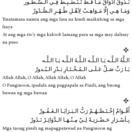
نَـذُوقُ أَذْوَاقٌ مَـا قَـطّ تَـنْـضَـبِـط فِـي الـسُّـطُـور
وَمَـا هِـي إِلَّا مَـوَاهِـبْ لِاَهْـلِ طُـهْـرِ الـصُّـدُورْ
Tinatamasa namin ang mga lasa na hindi maikulong sa mga
linya
At ang mga ito'y mga kaloob lamang para sa mga may dalisay
na puso
الـلَّهُ الـلَّـه يَـا الـلَّـه الـلَّـهُ الـلَّـه يَـا الـلَّـه
يَـا رَبِّ صَـلِّ عَـلَـى الـمُـخْـتَـارِ بَـدْرِ الـبُـدورْ
Allah Allah, O Allah, Allah Allah, O Allah
O Panginoon, ipadala ang pagpapala sa Pinili, ang buong
buwan ng mga buwan
أَقْـوَامٌ إِخْـتَـصَّـهُـمْ رَبُّ الـبَـرَايَـا الـغَـفُـورْ
بِـأسْـرَارِ حَـضْـرَتِـهْ لِـيْ مِـنْـهَـا الـدَّوَائِـرْ تَـدُورْ
Mga taong pinili ng mapagpatawad na Panginoon ng