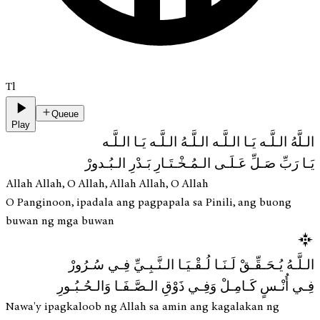
Tl
Queue
Play
الـلَّهُ الـلَّـه يَـا الـلَّـه الـلَّـهُ الـلَّـه يَـا الـلَّـه
يَـا رَبِّ صَـلِّ عَـلَـى الـمُـخْـتَـارِ بَـدْرِ الـبُـدورْ
Allah Allah, O Allah, Allah Allah, O Allah
O Panginoon, ipadala ang pagpapala sa Pinili, ang buong
buwan ng mga buwan
الـلَّـهُ يُـحَـقِّـقْ لَـنَـا لُـقْـيَـا الـنَّـبِـيِّ فِـي سُـرُورْ
فِـي أُنْـسٍ كَـامِـلْ وَفِـي ذَوْقِ الـصَّـفَـا وَالـحُـبُـورِ
Nawa'y ipagkaloob ng Allah sa amin ang kagalakan ng