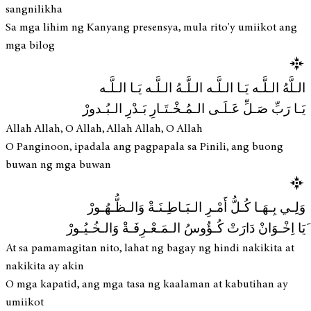
sangnilikha
Sa mga lihim ng Kanyang presensya, mula rito'y umiikot ang
mga bilog
الـلَّهُ الـلَّـه يَـا الـلَّـه الـلَّـهُ الـلَّـه يَـا الـلَّـه
يَـا رَبِّ صَـلِّ عَـلَـى الـمُـخْـتَـارِ بَـدْرِ الـبُـدورْ
Allah Allah, O Allah, Allah Allah, O Allah
O Panginoon, ipadala ang pagpapala sa Pinili, ang buong
buwan ng mga buwan
وَلِـي بِـهَـا كُـلُّ أَمْـرِ الـبَـاطِـنَـةْ وَالـظُّـهُـورْ
َیَا اِخْـوَانْ دَارَتْ كُـؤُوسُ الـمَـعْـرِفَـةْ وَالـخُـيُـورْ
At sa pamamagitan nito, lahat ng bagay ng hindi nakikita at
nakikita ay akin
O mga kapatid, ang mga tasa ng kaalaman at kabutihan ay
umiikot