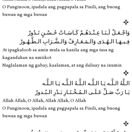
O Panginoon, ipadala ang pagpapala sa Pinili, ang buong
buwan ng mga buwan
وَاجْـعَـلْ لَـنَـا عِـنْـدَهُـمْ كَـاسَـاتْ حُـسْـنٍ تَـدُورْ
فِـيـهَـا الـهُـدَى وَالـمَـعَـارِفْ وَالـشَّـرَابِ الـطَّـهُـورْ
At ipagkaloob sa amin mula sa kanila ang mga tasa ng
kagandahan na umiikot
Naglalaman ng gabay, kaalaman, at ang dalisay na inumin
الـلَّهُ الـلَّـه يَـا الـلَّـه الـلَّـهُ الـلَّـه يَـا الـلَّـه
يَـا رَبِّ صَـلِّ عَـلَـى الـمُـخْـتَـارِ بَـدْرِ الـبُـدورْ
Allah Allah, O Allah, Allah Allah, O Allah
O Panginoon, ipadala ang pagpapala sa Pinili, ang buong
buwan ng mga buwan