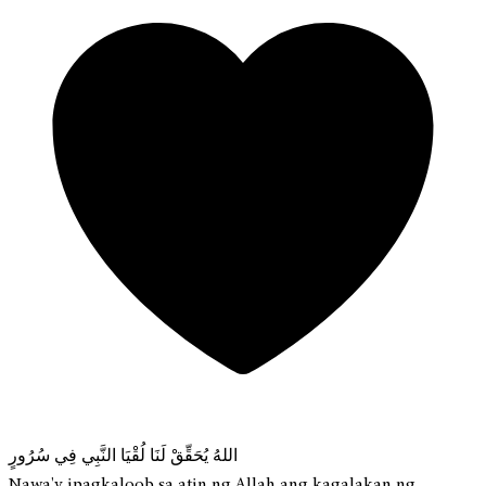
اللهُ يُحَقِّقْ لَنَا لُقْيَا النَّبِي فِي سُرُورٍ
Nawa'y ipagkaloob sa atin ng Allah ang kagalakan ng