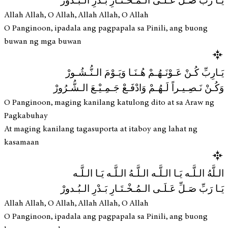
يَـا رَبِّ صَـلِّ عَـلَـى الـمُـخْـتَـارِ بَـدْرِ الـبُـدورْ
Allah Allah, O Allah, Allah Allah, O Allah
O Panginoon, ipadala ang pagpapala sa Pinili, ang buong
buwan ng mga buwan
يَـارِبِّ كُـنْ عَـوْنَـهُـمْ هُـنَـا وَيَـوْمَ الـنُّـشُـورْ
وَكُـنْ نَـصِـيـراً لَـهُـمْ وَادْفَـعْ جَـمِـيْـعَ الـشُّـرُورْ
O Panginoon, maging kanilang katulong dito at sa Araw ng
Pagkabuhay
At maging kanilang tagasuporta at itaboy ang lahat ng
kasamaan
الـلَّهُ الـلَّـه يَـا الـلَّـه الـلَّـهُ الـلَّـه يَـا الـلَّـه
يَـا رَبِّ صَـلِّ عَـلَـى الـمُـخْـتَـارِ بَـدْرِ الـبُـدورْ
Allah Allah, O Allah, Allah Allah, O Allah
O Panginoon, ipadala ang pagpapala sa Pinili, ang buong