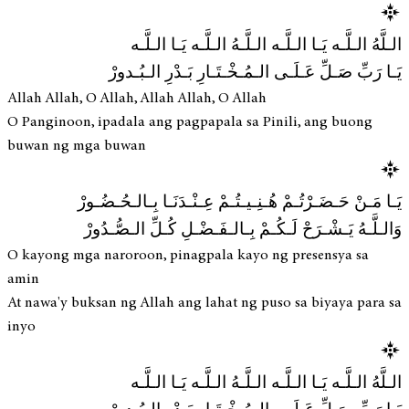
الـلَّهُ الـلَّـه يَـا الـلَّـه الـلَّـهُ الـلَّـه يَـا الـلَّـه
يَـا رَبِّ صَـلِّ عَـلَـى الـمُـخْـتَـارِ بَـدْرِ الـبُـدورْ
Allah Allah, O Allah, Allah Allah, O Allah
O Panginoon, ipadala ang pagpapala sa Pinili, ang buong
buwan ng mga buwan
يَـا مَـنْ حَـضَـرْتُـمْ هُـنِـيـتُـمْ عِـنْـدَنَـا بِـالـحُـضُـورْ
وَالـلَّـهُ يَـشْـرَحْ لَـكُـمْ بِـالـفَـضْـلِ كُـلِّ الـصُّـدُورْ
O kayong mga naroroon, pinagpala kayo ng presensya sa
amin
At nawa'y buksan ng Allah ang lahat ng puso sa biyaya para sa
inyo
الـلَّهُ الـلَّـه يَـا الـلَّـه الـلَّـهُ الـلَّـه يَـا الـلَّـه