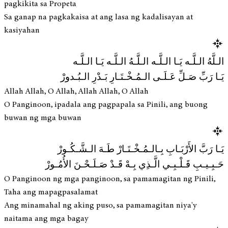
pagkikita sa Propeta
Sa ganap na pagkakaisa at ang lasa ng kadalisayan at
kasiyahan
الـلَّهُ الـلَّـه يَـا الـلَّـه الـلَّـهُ الـلَّـه يَـا الـلَّـه
يَـا رَبِّ صَـلِّ عَـلَـى الـمُـخْـتَـارِ بَـدْرِ الـبُـدورْ
Allah Allah, O Allah, Allah Allah, O Allah
O Panginoon, ipadala ang pagpapala sa Pinili, ang buong
buwan ng mga buwan
يَـا رَبَّ الأَرْبَـابِ بِـالـمُـخْـتَـارْ طَـهَ الـشَّـكُـورْ
حَـبِـيـبِ قَـلْـبِـي الَّـذِي بِـهْ قَـدْ صَـلَـحْـنَ الأُمُـورْ
O Panginoon ng mga panginoon, sa pamamagitan ng Pinili,
Taha ang mapagpasalamat
Ang minamahal ng aking puso, sa pamamagitan niya'y
naitama ang mga bagay