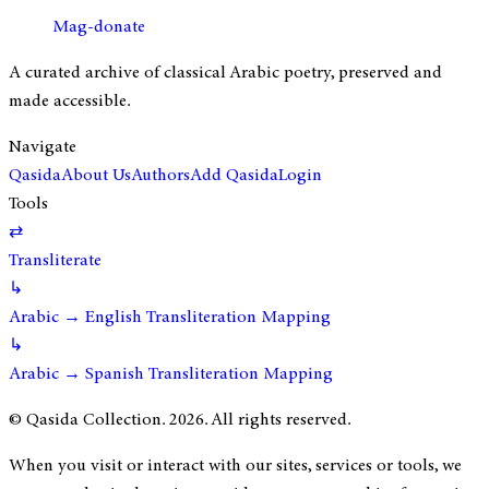
Mag-donate
A curated archive of classical Arabic poetry, preserved and
made accessible.
Navigate
Qasida
About Us
Authors
Add Qasida
Login
Tools
⇄
Transliterate
↳
Arabic → English Transliteration Mapping
↳
Arabic → Spanish Transliteration Mapping
© Qasida Collection.
2026
. All rights reserved.
When you visit or interact with our sites, services or tools, we