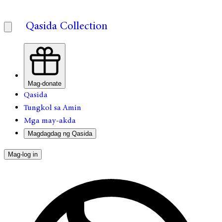
Qasida Collection
Mag-donate
Qasida
Tungkol sa Amin
Mga may-akda
Magdagdag ng Qasida
Mag-log in