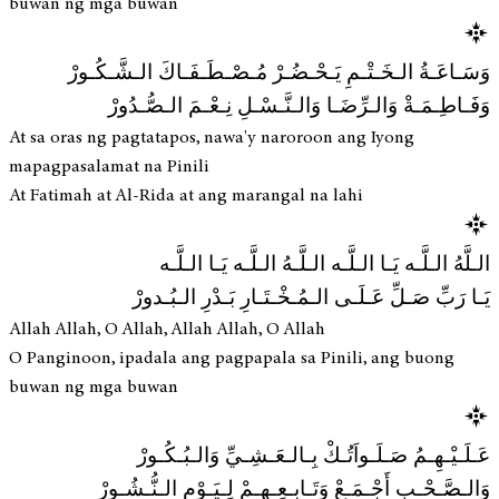
buwan ng mga buwan
وَسَـاعَـةُ الـخَـتْـمِ يَـحْـضُـرْ مُـصْـطَـفَـاكَ الـشَّـكُـورْ
وَفَـاطِـمَـةْ وَالـرِّضَـا وَالـنَّـسْـلِ نِـعْـمَ الـصُّـدُورْ
At sa oras ng pagtatapos, nawa'y naroroon ang Iyong
mapagpasalamat na Pinili
At Fatimah at Al-Rida at ang marangal na lahi
الـلَّهُ الـلَّـه يَـا الـلَّـه الـلَّـهُ الـلَّـه يَـا الـلَّـه
يَـا رَبِّ صَـلِّ عَـلَـى الـمُـخْـتَـارِ بَـدْرِ الـبُـدورْ
Allah Allah, O Allah, Allah Allah, O Allah
O Panginoon, ipadala ang pagpapala sa Pinili, ang buong
buwan ng mga buwan
عَـلَـيْـهِـمُ صَـلَـواَتُـكْ بِـالـعَـشِـيِّ وَالـبُـكُـورْ
وَالـصَّـحْـبِ أَجْـمَـعْ وَتَـابِـعِـهِـمْ لِـيَـوْمِ الـنُّـشُـورْ