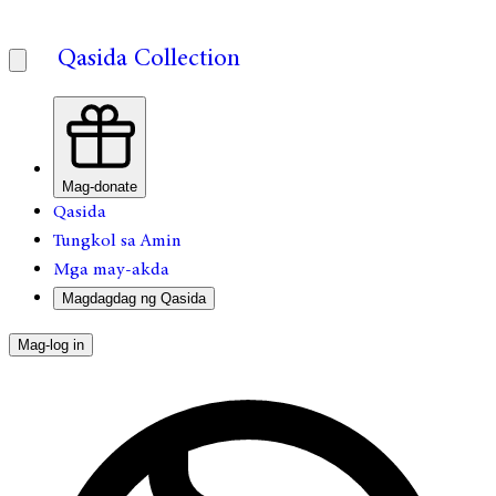
Qasida Collection
Mag-donate
Qasida
Tungkol sa Amin
Mga may-akda
Magdagdag ng Qasida
Mag-log in