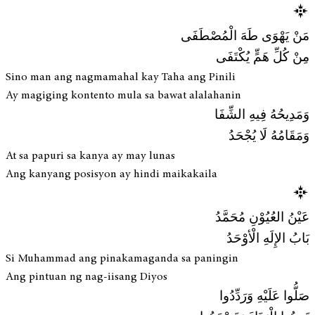
مَنْ يَهْوَى طَهَ الْمُصْطَفَى
مِنْ كُلِّ هَمٍّ يُكْتَفَى
Sino man ang nagmamahal kay Taha ang Pinili
Ay magiging kontento mula sa bawat alalahanin
وَمَدِيحُهُ فِيهِ الشِّفَا
وَمَقَامُهُ لَا يُجْحَدُ
At sa papuri sa kanya ay may lunas
Ang kanyang posisyon ay hindi maikakaila
عَيْنُ العُيُوْنِ مُحَمَّدُ
بَابُ الإِلَهِ الْأوْحَدُ
Si Muhammad ang pinakamaganda sa paningin
Ang pintuan ng nag-iisang Diyos
صَلُّوا عَلَيْهِ وَرَدِّدُوا