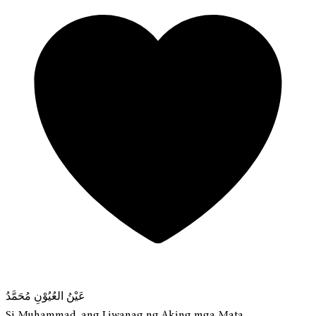
عَيْنُ العُيُوْنِ مُحَمَّدُ
Si Muhammad, ang Liwanag ng Aking mga Mata