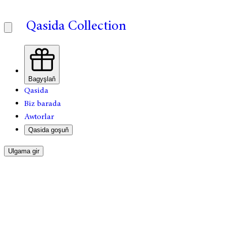
Qasida Collection
Bagyşlaň
Qasida
Biz barada
Awtorlar
Qasida goşuň
Ulgama gir