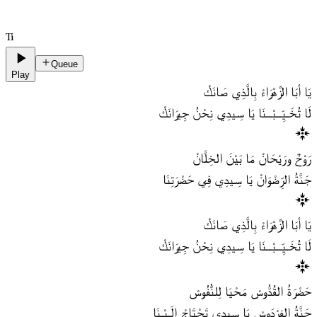
Ti
Queue
Play
يَا أبَا الزَّهْرَاءْ بِالَّذِي صَانَكْ
لَا تُخَـيِّــبْــنَا يَا سِيدِي نِحْنُ جِيرَانَكْ
رَوْحٌ ورَيْحَانْ مَا بَيْنَ الخِلَّانْ
جَنَّةُ الرِّضْوَانْ يَا سِيدِي فِي حَضْرَتِنَا
يَا أبَا الزَّهْرَاءْ بِالَّذِي صَانَكْ
لَا تُخَـيِّــبْــنَا يَا سِيدِي نِحْنُ جِيرَانَكْ
حَضْرَةُ القُدُّوسْ مَحْيَا لِلنُّفُوسْ
جَنَّةُ الفِرْدَوسْ يَا سِيدِي تَحْتَاجْ إِلَـيْـنَا