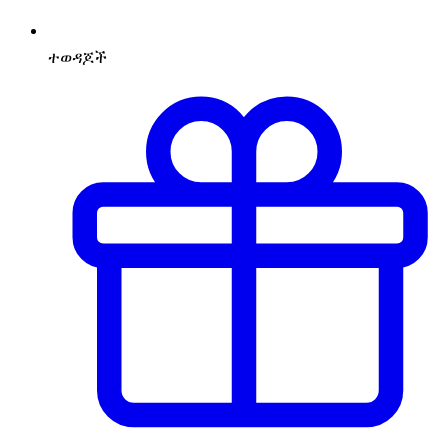
ተወዳጆች