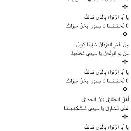
يَا أبَا الزَّهْرَاءْ بِالَّذِي صَانَكْ
لَا تُخَـيِّــبْــنَا يَا سِيدِي نِحْنُ جِيرَانَكْ
مِنْ خَمْرِ العِرْفَانْ سُقِينَا كِيزَانْ
مِنْ يَدِ الوِلْدَانْ يَا سِيدِي مُخَلَّدِينَا
يَا أبَا الزَّهْرَاءْ بِالَّذِي صَانَكْ
لَا تُخَـيِّــبْــنَا يَا سِيدِي نِحْنُ جِيرَانَكْ
أَهْلُ الحَقَائِقْ بَيْنَ الحَدَائِقْ
عَلَى نَـمَـارِقْ يَا سِيدِي مُــتَّـكِـئِـيــنَـا
يَا أبَا الزَّهْرَاءْ بِالَّذِي صَانَكْ