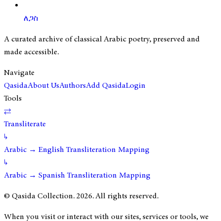
ለጋስ
A curated archive of classical Arabic poetry, preserved and
made accessible.
Navigate
Qasida
About Us
Authors
Add Qasida
Login
Tools
⇄
Transliterate
↳
Arabic → English Transliteration Mapping
↳
Arabic → Spanish Transliteration Mapping
© Qasida Collection.
2026
. All rights reserved.
When you visit or interact with our sites, services or tools, we