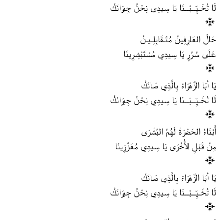
لَا تُخَـيِّــبْــنَا يَا سِيدِي نِحْنُ جِيرَانَكْ
حَالُ العَارِفِينْ مُتَـقَابِلِـيـنْ
عَلَى سُرُرٍ يَا سِيدِي مُسْتَبْشِرِينَا
يَا أبَا الزَّهْرَاءْ بِالَّذِي صَانَكْ
لَا تُخَـيِّــبْــنَا يَا سِيدِي نِحْنُ جِيرَانَكْ
أَبْنَاءُ الحَضْرَةْ لَهُمُ البُشْرَى
مِنْ قَبْلِ الأُخْرَى يَا سِيدِي مُعَزَّزِينَا
يَا أبَا الزَّهْرَاءْ بِالَّذِي صَانَكْ
لَا تُخَـيِّــبْــنَا يَا سِيدِي نِحْنُ جِيرَانَكْ