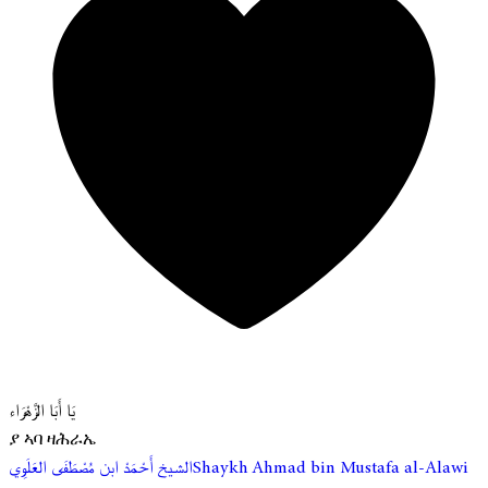
يَا أَبَا الزَّهْرَاء
ያ ኣባ ዛሕራኤ
Shaykh Ahmad bin Mustafa al-Alawi
الشيخ أَحْمَدْ ابن مُصْطَفَى العَلَوِي