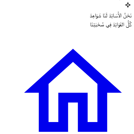
نَحْنُ الأَسَائِدْ لَنَا شَوَاهِدْ
كُلُّ الفَوَائِدْ فِي صُحْبَتِنَا