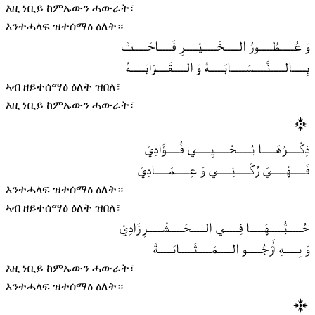
እዚ ነቢይ ከምኡውን ሓውራት፣
እንተሓላፍ ዝተሰማዕ ዕለት።
وَ عُـــــطُـــــورُ الـــــخَـــــيْـــــرِ فَـــــاحَـــــتْ
بِـــــالـــــنَّـــــسَـــــابَـــــةْ وَ الـــــقَـــــرَابَـــــةْ
ኣብ ዘይተሰማዕ ዕለት ዝበለ፣
እዚ ነቢይ ከምኡውን ሓውራት፣
ذِكْـــــرُهَـــــا يُـــــحْـــــيِـــــي فُـــــؤَادِيْ
فَـــــهْـــــيَ رُكْـــــنِـــــي وَ عِـــــمَـــــادِيْ
እንተሓላፍ ዝተሰማዕ ዕለት።
ኣብ ዘይተሰማዕ ዕለት ዝበለ፣
حُـــــبُّـــــهَـــــا فِـــــي الـــــحَـــــشْـــــرِ زَادِيْ
وَ بِـــــهِ أَرْجُـــــو الـــــمَـــــثَـــــابَـــــةْ
እዚ ነቢይ ከምኡውን ሓውራት፣
እንተሓላፍ ዝተሰማዕ ዕለት።