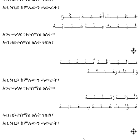
እዚ ነቢይ ከምኡውን ሓውራት፣
خَـــــطَـــــبَـــــتْ أَحْـــــمَـــــدَ بِـــــكْـــــرَا
غَـــــنِـــــمَـــــتْ مِـــــنْـــــهُ شَـــــبَـــــابَـــــهْ
እንተሓላፍ ዝተሰማዕ ዕለት።
ኣብ ዘይተሰማዕ ዕለት ዝበለ፣
مَـــــالَـــــهَـــــا قَـــــدْ أَنْـــــفَـــــقَـــــتْـــــهُ
وَ لِـــــطَــهَ وَهَـــــبَـــــتْـــــهُ
እዚ ነቢይ ከምኡውን ሓውራት፣
እንተሓላፍ ዝተሰማዕ ዕለት።
دَثَّـــــرَتْـــــهُ زَمَّـــــلَـــــتْـــــهُ
هَـــــوَّنَـــــتْ عَـــــنْـــــهُ صِـــــعَـــــابَـــــهْ
ኣብ ዘይተሰማዕ ዕለት ዝበለ፣
እዚ ነቢይ ከምኡውን ሓውራት፣