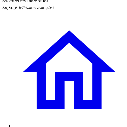
ኣብ ዘይተሰማዕ ዕለት ዝበለ፣
እዚ ነቢይ ከምኡውን ሓውራት፣