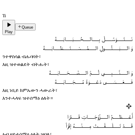
Ti
Queue
Play
نَـــــتَـــــوَسَّـــــلْ بِـــــالـــــحُـــــبَـــــابَـــــةْ
وَ الـــــبَـــــتُـــــولِ الـــــمُـــــسْـــــتَـــــطَـــــابَـــــةْ
ንተዋስሳል ብሑባባት፣
እዚ ዝተወልደት ብትሑት፣
وَ الـــــنَّـــــبِـــــي ثُـــــمَّ الـــــصَّـــــحَـــــابَـــــةْ
فَـــــعَـــــسَـــــى دَعْـــــوَةْ مُـــــجَـــــابَـــــةْ
እዚ ነቢይ ከምኡውን ሓውራት፣
እንተሓላፍ ዝተሰማዕ ዕለት።
أَعْـــــظَـــــمُ الـــــزَّوْجَـــــاتِ قَـــــدْرَا
قَـــــدْ تَـــــلَـــــقَّـــــتْ مِـــــنْـــــهُ إقْرَأ
ኣብ ዘይተሰማዕ ዕለት ዝበለ፣