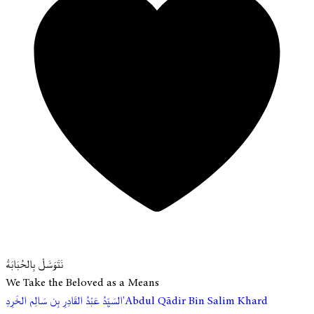
نَتَوَسَّلْ بِالحُبَابَةْ
We Take the Beloved as a Means
ِ'Abdul Qādir Bin Salim Khard
السَيِّدُ عَبْدُ القَادِرِ بِن سَالِم الخَرِد