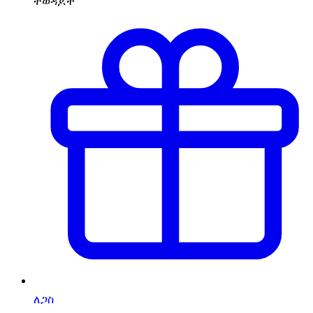
ተወዳጆች
ለጋስ