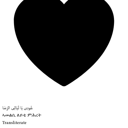
عُودِى يَا لَيَالِى الرِّضَا
ኣመልሲ ለይቲ ምሕረት
Transliterate