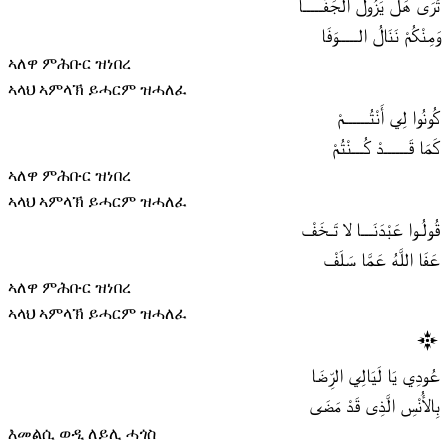
تَرَى هَلْ يَزُولُ الجَفَـــــا
وَمِنْكُمْ نَنَالُ الـــــوَفَا
ኣለዋ ምሕቡር ዝነበረ
ኣላህ ኣምላኽ ይሓርም ዝሓለፈ
كُونُوا لِي أَنْتُــــــمْ
كَمَا قَــــــدْ كُـــنْتُمْ
ኣለዋ ምሕቡር ዝነበረ
ኣላህ ኣምላኽ ይሓርም ዝሓለፈ
قُولُـوا عَبْدَنَـــا لا تَـخَفْ
عَفَا اللَّهُ عَمَّا سَلَفْ
ኣለዋ ምሕቡር ዝነበረ
ኣላህ ኣምላኽ ይሓርም ዝሓለፈ
عُودِي يَا لَيَالِي الرِّضَا
بِالأُنْسِ الَّذِى قَدْ مَضَى
እመልሲ ወዲ ለይሊ ሓጎስ