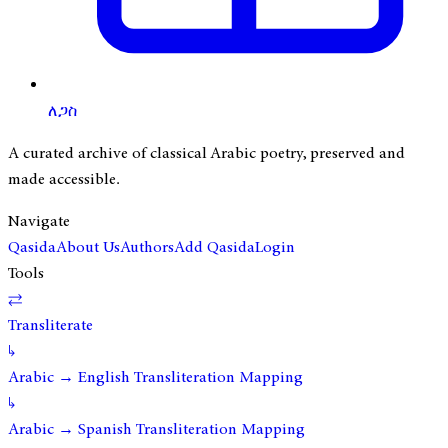
ለጋስ
A curated archive of classical Arabic poetry, preserved and
made accessible.
Navigate
Qasida
About Us
Authors
Add Qasida
Login
Tools
⇄
Transliterate
↳
Arabic → English Transliteration Mapping
↳
Arabic → Spanish Transliteration Mapping