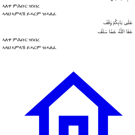
ኣለዋ ምሕቡር ዝነበረ
ኣላህ ኣምላኽ ይሓርም ዝሓለፈ
عَلَى بَابِكُمْ وَقَفْ
عَفَا اللَّهُ عَمَّا سَلَفْ
ኣለዋ ምሕቡር ዝነበረ
ኣላህ ኣምላኽ ይሓርም ዝሓለፈ