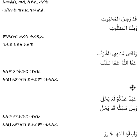
እመልሲ ወዲ ለይሊ ሓጎስ
ብሕጉስ ዝነበረ ዝሓለፈ
قَدْ رَضِىَ المَحْبُوبْ
وَنِلْنَا المَطْلُوبْ
ምሕቡር ሓጎስ ተረዲኡ
ንሓደ ኣደለ ኣለኹ
وَنَادَى مُنادِي الشَّرَفْ
عَفَا اللَّهُ عَمَّا سَلَفْ
ኣለዋ ምሕቡር ዝነበረ
ኣላህ ኣምላኽ ይሓርም ዝሓለፈ
عَبْدٌ عَنْكُمُ لَمْ يَحُلْ
وَمِنْ صَدِّكُمْ قَد يَحُلّ
ኣለዋ ምሕቡር ዝነበረ
ኣላህ ኣምላኽ ይሓርም ዝሓለፈ
وَاصِلُوا المَهْــجُـورْ