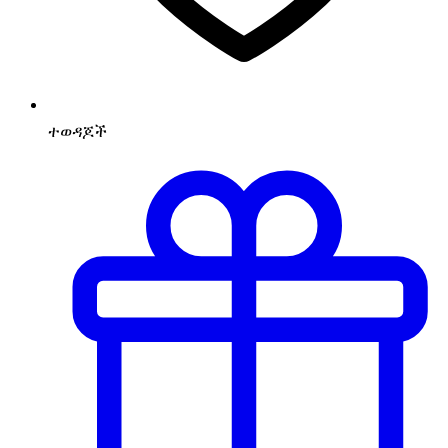
ተወዳጆች