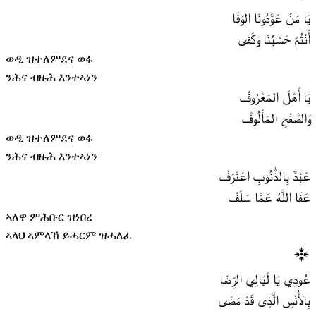
يَا مَنْ عَوَّدُونَا الوَفَا
أَنْتُمْ حَسْبُنَا وَكَفَى
ወዲ ዝተለምደና ወፋ
ንሕና ብዙሕ እንተኣነን
يَا أَهْلَ المَعْرُوفْ
وَالصَّفْحِ المَأْلُوفْ
ወዲ ዝተለምደና ወፋ
ንሕና ብዙሕ እንተኣነን
عَبْدٌ بِالذُّنُوبِ اعْتَرَفْ
عَفَا اللَّهُ عَمَّا سَلَفْ
ኣለዋ ምሕቡር ዝነበረ
ኣላህ ኣምላኽ ይሓርም ዝሓለፈ
عُودِي يَا لَيَالِي الرِّضَا
بِالأُنْسِ الَّذِى قَدْ مَضَى