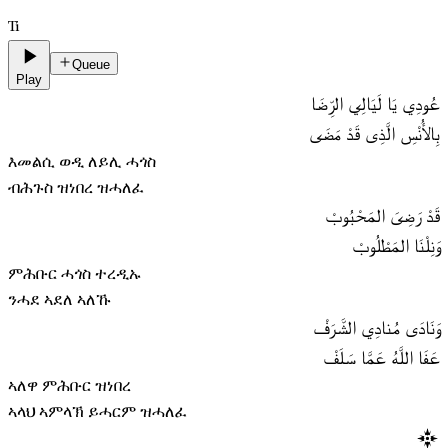
Ti
Queue
Play
عُودِي يَا لَيَالِي الرِّضَا
بِالأُنْسِ الَّذِى قَدْ مَضَى
እመልሲ ወዲ ለይሊ ሓጎስ
ብሕጉስ ዝነበረ ዝሓለፈ
قَدْ رَضِىَ المَحْبُوبْ
وَنِلْنَا المَطْلُوبْ
ምሕቡር ሓጎስ ተረዲኡ
ንሓደ ኣደለ ኣለኹ
وَنَادَى مُنادِي الشَّرَفْ
عَفَا اللَّهُ عَمَّا سَلَفْ
ኣለዋ ምሕቡር ዝነበረ
ኣላህ ኣምላኽ ይሓርም ዝሓለፈ