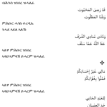
ብሕጉስ ዝነበረ ዝሓለፈ
قَدْ رَضِىَ المَحْبُوبْ
وَنِلْنَا المَطْلُوبْ
ምሕቡር ሓጎስ ተረዲኡ
ንሓደ ኣደለ ኣለኹ
وَنَادَى مُنادِي الشَّرَفْ
عَفَا اللَّهُ عَمَّا سَلَفْ
ኣለዋ ምሕቡር ዝነበረ
ኣላህ ኣምላኽ ይሓርም ዝሓለፈ
مَالِي غَيْرُ إِحْسَانِكُمْ
فَمُنُّوا بِغُفْرَانِكُمْ
ኣለዋ ምሕቡር ዝነበረ
ኣላህ ኣምላኽ ይሓርም ዝሓለፈ
لِلعَبْدِ الجَانِي
جَمِّ العِصْيَانِ