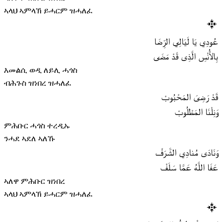
ኣላህ ኣምላኽ ይሓርም ዝሓለፈ
عُودِي يَا لَيَالِي الرِّضَا
بِالأُنْسِ الَّذِى قَدْ مَضَى
እመልሲ ወዲ ለይሊ ሓጎስ
ብሕጉስ ዝነበረ ዝሓለፈ
قَدْ رَضِىَ المَحْبُوبْ
وَنِلْنَا المَطْلُوبْ
ምሕቡር ሓጎስ ተረዲኡ
ንሓደ ኣደለ ኣለኹ
وَنَادَى مُنادِي الشَّرَفْ
عَفَا اللَّهُ عَمَّا سَلَفْ
ኣለዋ ምሕቡር ዝነበረ
ኣላህ ኣምላኽ ይሓርም ዝሓለፈ