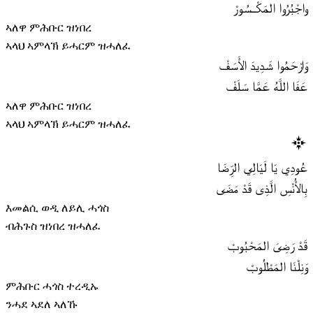
واجْبُرُوا المَكْــسُورْ
ኣለዋ ምሕቡር ዝነበረ
ኣላህ ኣምላኽ ይሓርም ዝሓለፈ
وَارْحَمُوا شَدِيدَ الأَسَفْ
عَفَا اللَّهُ عَمَّا سَلَفْ
ኣለዋ ምሕቡር ዝነበረ
ኣላህ ኣምላኽ ይሓርም ዝሓለፈ
عُودِي يَا لَيَالِي الرِّضَا
بِالأُنْسِ الَّذِى قَدْ مَضَى
እመልሲ ወዲ ለይሊ ሓጎስ
ብሕጉስ ዝነበረ ዝሓለፈ
قَدْ رَضِىَ المَحْبُوبْ
وَنِلْنَا المَطْلُوبْ
ምሕቡር ሓጎስ ተረዲኡ
ንሓደ ኣደለ ኣለኹ