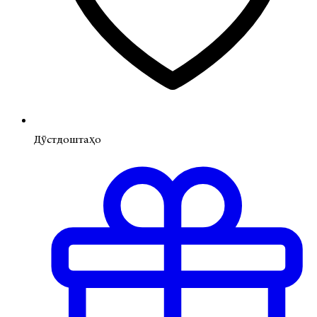
Дӯстдоштаҳо