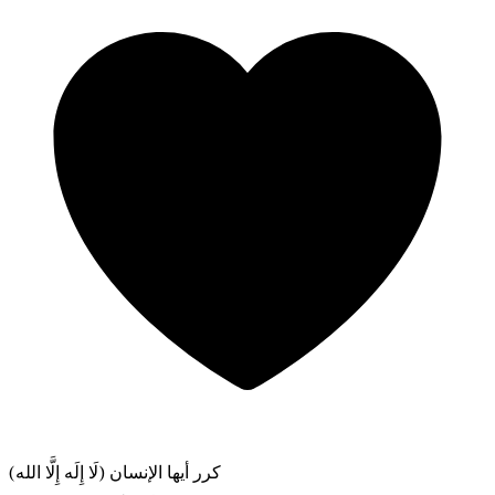
كرر أيها الإنسان (لَا إِلَه إِلَّا الله)