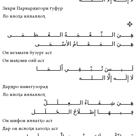
لَا إِلَـــــه إِلَّا الـــــلـــــه
Зикри Парвардигори ғуфур
Ло илоҳа иллаллоҳ
هِـــــيَ الـــــنِّـــــعْـــــمَـــــةُ الـــــعُـــــظـــــمَـــــى
هِـــــيَ الـــــمَـــــقَـــــامُ الأسْـــــمَـــــى
Он неъмати бузург аст
Он мақоми олӣ аст
لَـــــيـــــسَ تٌـــــبْـــــقِـــــي أَلَـــــمَـــــا
لَا إِلَـــــه إِلَّا الـــــلـــــه
Дардро намегузорад
Ло илоҳа иллаллоҳ
هِـــــيَ شِـــــفَـــــاءُ الـــــعِـــــلَـــــلْ
فِـــــيـــــهَـــــا إِصْـــــلَاحُ الـــــخَـــــلَـــــل
Он шифои иллатҳо аст
Дар он ислоҳи хатоҳо аст