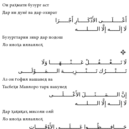
Он раҳмати бузург аст
Дар ин дунё ва дар охират
أَعْـــــلَـــــى الأَذْكَـــــارِ أَجْـــــرَا
لَا إِلَـــــه إِلَّا الـــــلـــــه
Бузургтарин зикр дар подош
Ло илоҳа иллаллоҳ
لَا تَـــــغْـــــفُـــــلْ عَـــــنْـــــهَـــــا وَلَا
تَـــــتْـــــرُك تَـــــنْـــــزِيـــــهَ الـــــمَـــــوْلَـــــى
Аз он ғофил нашавед ва
Тасбеҳи Мавлоро тарк накунед
إِنَّ الـــــمَـــــثَـــــلَ الأَعْـــــلَـــــى
لَا إِلَـــــه إِلَّا الـــــلـــــه
Дар ҳақиқат, мисоли олӣ
Ло илоҳа иллаллоҳ
حَـــــافِـــــظُـــــوا عَـــــلَـــــى الأَوْقَـــــات