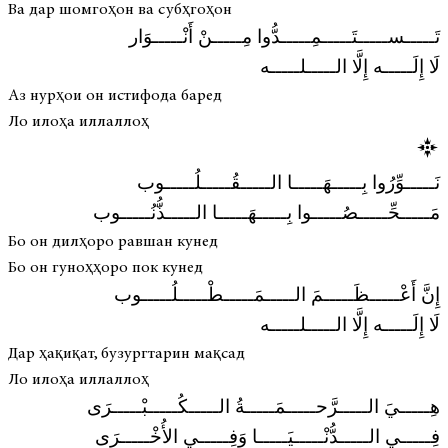
Ва дар шомгоҳон ва субҳгоҳон
تَـــــســـــتَـــــمِـــــدُّوا مِـــــنْ أَنْـــــوَار
لَا إِلَـــــه إِلَّا الـــــلـــــه
Аз нурҳои он истифода баред
Ло илоҳа иллаллоҳ
نَـــــوِّرُوا بِـــــهَـــــا الـــــقُـــــلُـــــوب
مَـــــحِّـــــصُـــــوا بِـــــهَـــــا الـــــذُّنُـــــوب
Бо он дилҳоро равшан кунед
Бо он гуноҳҳоро пок кунед
إِنَّ أَعْـــــظَـــــمَ الـــــمَـــــطْـــــلُـــــوب
لَا إِلَـــــه إِلَّا الـــــلـــــه
Дар ҳақиқат, бузургтарин мақсад
Ло илоҳа иллаллоҳ
هِـــــيَ الـــــرَّحـــــمَـــــةُ الـــــكُـــــبْـــــرَى
فِـــــي الـــــدُّنْـــــيَـــــا وَفِـــــي الأُخْـــــرَى