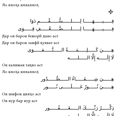
Ло илоҳа иллаллоҳ
فِـــــيـــــهَـــــا لِـــــلـــــسُّـــــقْـــــمِ دَوَا
فِـــــيـــــهَـــــا لِـــــلـــــضَّـــــعْـــــفِ قِـــــوَى
Дар он барои беморӣ даво аст
Дар он барои заифӣ қувват аст
هِـــــيَ كَـــــلِـــــمَـــــةُ الـــــتَّـــــقـــــوَى
لَا إِلَـــــه إِلَّا الـــــلـــــه
Он калимаи тақво аст
Ло илоҳа иллаллоҳ
هِـــــيَ شِـــــفَـــــاءُ الـــــصُّـــــدُور
هِـــــيَ نُـــــورٌ عَـــــلَـــــى نُـــــور
Он шифои дилҳо аст
Он нур бар нур аст
ذِكْـــــرُ رَبِّـــــكَ الـــــغَـــــفُـــــور