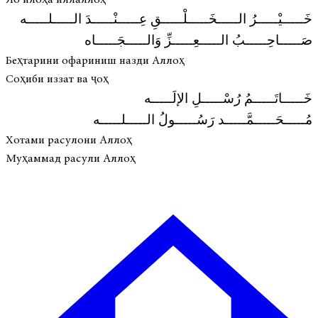
خَـــــيْـــــرُ الـــــخَـــــلْـــــقِ عِـــــنْـــــدَ الـــــلـــــه
صَـــــاحِـــــبُ الـــــعِـــــزِّ وَالـــــجَـــــاه
Беҳтарини офариниш назди Аллоҳ
Соҳиби иззат ва ҷоҳ
خَـــــاتَـــــمُ رُسْـــــلِ الإلَـــــه
مُـــــحَـــــمَّـــــد رَسُـــــولُ الـــــلـــــه
Хотами расулони Аллоҳ
Муҳаммад расули Аллоҳ