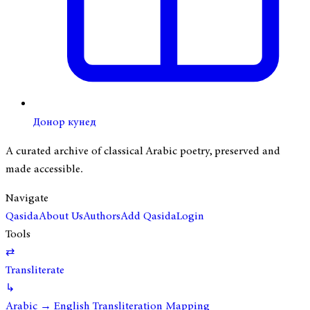
Донор кунед
A curated archive of classical Arabic poetry, preserved and
made accessible.
Navigate
Qasida
About Us
Authors
Add Qasida
Login
Tools
⇄
Transliterate
↳
Arabic → English Transliteration Mapping