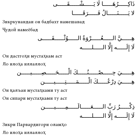
ذَاكِـــــرُهَـــــا لَا يَـــــشْـــــقَـــــى
لا يَـــــنَـــــالُ فَـــــرَقَـــــا
Зикркунандаи он бадбахт намешавад
Ҷудоӣ намеёбад
هِـــــيَّ الـــــعُـــــرْوَةُ الـــــوُثْـــــقَـــــى
لَا إِلَـــــه إِلَّا الـــــلـــــه
Он дастгоҳи мустаҳкам аст
Ло илоҳа иллаллоҳ
هِـــــيَ حِـــــصْـــــنُـــــكَ الْـــــحَـــــصِـــــيـــــن
هِـــــيَ دِرْعُـــــكَ الْـــــمَـــــتِـــــيـــــن
Он қалъаи мустаҳками ту аст
Он сипари мустаҳками ту аст
ذِكْـــــرُ رَبِّ الـــــعَـــــالَـــــمِـــــيـــــن
لَا إِلَـــــه إِلَّا الـــــلـــــه
Зикри Парвардигори оламҳо
Ло илоҳа иллаллоҳ