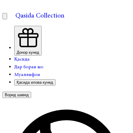
Qasida Collection
Донор кунед
Қасида
Дар бораи мо
Муаллифон
Қасида илова кунед
Ворид шавед