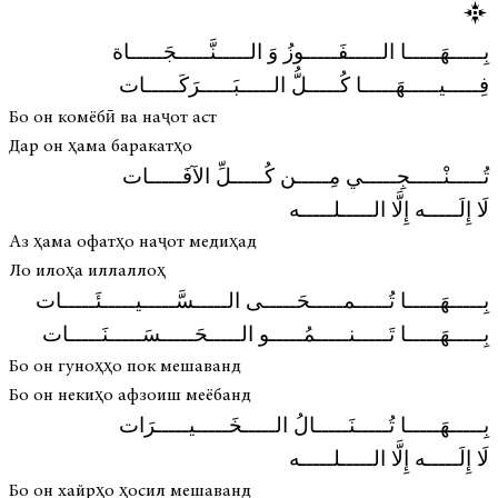
بِـــــهَـــــا الـــــفَـــــوزُ وَ الـــــنَّـــــجَـــــاة
فِـــــيـــــهَـــــا كُـــــلُّ الـــــبَـــــرَكَـــــات
Бо он комёбӣ ва наҷот аст
Дар он ҳама баракатҳо
تُـــــنْـــــجِـــــي مِـــــن كُـــــلِّ الآفَـــــات
لَا إِلَـــــه إِلَّا الـــــلـــــه
Аз ҳама офатҳо наҷот медиҳад
Ло илоҳа иллаллоҳ
بِـــــهَـــــا تُـــــمـــــحَـــــى الـــــسَّـــــيـــــئَـــــات
بِـــــهَـــــا تَـــــنـــــمُـــــو الـــــحَـــــسَـــــنَـــــات
Бо он гуноҳҳо пок мешаванд
Бо он некиҳо афзоиш меёбанд
بِـــــهَـــــا تُـــــنَـــــالُ الـــــخَـــــيـــــرَات
لَا إِلَـــــه إِلَّا الـــــلـــــه
Бо он хайрҳо ҳосил мешаванд