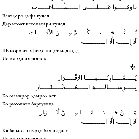
دَاوِمُـــــوا عَـــــلَـــــى الـــــطَّـــــاعَـــــات
Вақтҳоро ҳифз кунед
Дар итоат истодагарӣ кунед
تُـــــنْـــــجَـــــيـــــكُـــــمْ مِـــــنَ الآفَـــــات
لَا إِلـــــهَ إِلَّا الـــــلـــــه
Шуморо аз офатҳо наҷот медиҳад
Ло илоҳа иллаллоҳ
يُـــــقَـــــارِنُـــــهَـــــا الإقْـــــرَار
بِـــــرِسَـــــالَـــــةِ الـــــمُـــــخْـــــتَـــــار
Бо он иқрор ҳамроҳ аст
Бо рисолати баргузида
مَـــــنْ حَـــــبَـــــانَـــــا مِـــــنْ أَنْـــــوَار
لَا إِلَـــــه إِلَّا الـــــلـــــه
Ки ба мо аз нурҳо бахшидааст
Ло илоҳа иллаллоҳ