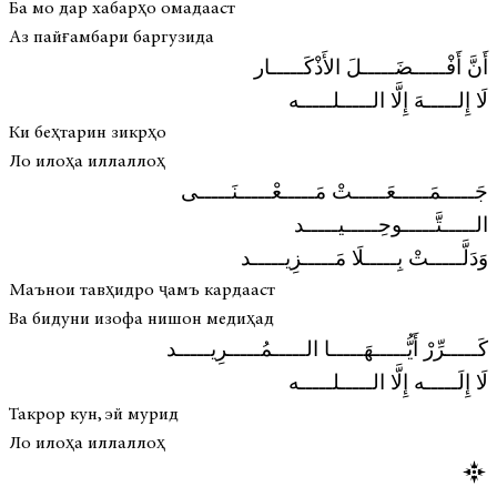
Ба мо дар хабарҳо омадааст
Аз пайғамбари баргузида
أَنَّ أَفْـــــضَـــــلَ الأَذْكَـــــار
لَا إِلـــــهَ إِلَّا الـــــلـــــه
Ки беҳтарин зикрҳо
Ло илоҳа иллаллоҳ
جَـــــمَـــــعَـــــتْ مَـــــعْـــــنَـــــى
الـــــتَّـــــوحِـــــيـــــد
وَدَلَّـــــتْ بِـــــلَا مَـــــزِيـــــد
Маънои тавҳидро ҷамъ кардааст
Ва бидуни изофа нишон медиҳад
كَـــــرِّرْ أَيُّـــــهَـــــا الـــــمُـــــرِيـــــد
لَا إِلَـــــه إِلَّا الـــــلـــــه
Такрор кун, эй мурид
Ло илоҳа иллаллоҳ