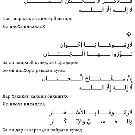
فَـــــاذْكُـــــر لَا تَـــــخْـــــشَ الَْـــــمـــــلَـــــل
لَا إِلَـــــه إِلَّا الـــــلـــــه
Пас зикр кун, аз дилгирӣ натарс
Ло илоҳа иллаллоҳ
لَازِمُـــــوهَـــــا يَـــــا إخْـــــوَان
نَـــــوِّرُوا بِـــــهَـــــا الْـــــجَـــــنَـــــان
Ба он пайравӣ кунед, эй бародарон
Бо он дилҳоро равшан кунед
إِنَّ مِـــــفْـــــتَـــــاحَ الْـــــجِـــــنَـــــان
لَا إِلـــــهَ إِلَّا الـــــلـــــه
Дар ҳақиқат, калиди биҳиштҳо
Ло илоҳа иллаллоҳ
لَازِمُـــــوهَـــــا بِـــــالأَسْـــــحَـــــار
وَالـــــعَـــــشِـــــيِّ والإبْـــــكَـــــار
Ба он дар саҳаргоҳон пайравӣ кунед