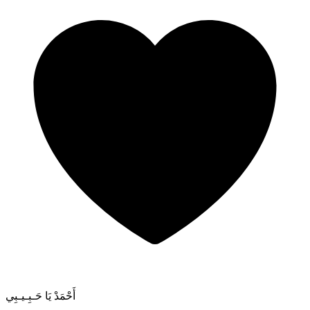
أَحْمَدْ يَا حَـبِـيـبِي