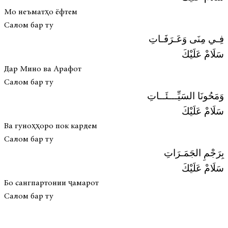
Мо неъматҳо ёфтем
Салом бар ту
فِـي مِنَى وَعَـرَفَـاتِ
سَلَامْ عَلَيْكَ
Дар Мино ва Арафот
Салом бар ту
وَمَحُونَا السَيِّـــئَــاتِ
سَلَامْ عَلَيْكَ
Ва гуноҳҳоро пок кардем
Салом бар ту
بِرَجْمِ الجَمَـرَاتِ
سَلَامْ عَلَيْكَ
Бо сангпартонии ҷамарот
Салом бар ту