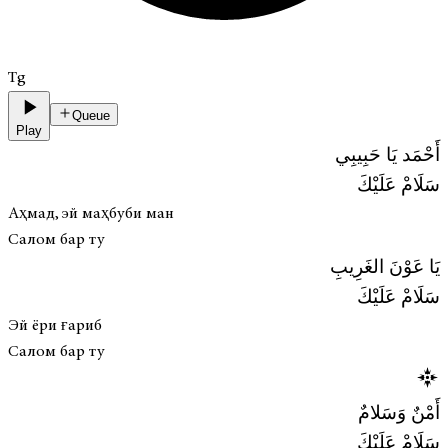
Tg
Queue
Play
أَحْمَد يَا حَبِيبِي
سَلَامْ عَلَيْكَ
Аҳмад, эй маҳбуби ман
Салом бар ту
يَا عَوْنَ الغَرِيبِ
سَلَامْ عَلَيْكَ
Эй ёри ғариб
Салом бар ту
أَمْنٌ وَسَلامٌ
سَلَامْ عَلَيْكَ