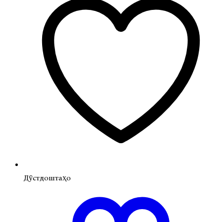
Дӯстдоштаҳо