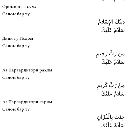
Оромиш ва сулҳ
Салом бар ту
دِينُكَ الإِسْلَامُ
سَلَامْ عَلَيْكَ
Дини ту Ислом
Салом бар ту
مِنْ رَبٍّ رَحِيمٍ
سَلَامْ عَلَيْكَ
Аз Парвардигори раҳим
Салом бар ту
مِنْ رَبٍّ كَرِيمٍ
سَلَامْ عَلَيْكَ
Аз Парвардигори карим
Салом бар ту
جِئْتَ بِالْقُرْآنِ
سَلَامْ عَلَيْكَ