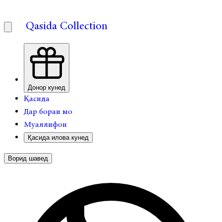
Qasida Collection
Донор кунед
Қасида
Дар бораи мо
Муаллифон
Қасида илова кунед
Ворид шавед