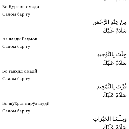
Бо Қуръон омадӣ
Салом бар ту
مِنْ عِنْدِ الرَّحْمَنِ
سَلَامْ عَلَيْكَ
Аз назди Раҳмон
Салом бар ту
جِئْتَ بِالتَّوْحِيدِ
سَلَامْ عَلَيْكَ
Бо тавҳид омадӣ
Салом бар ту
فُزْتَ بِالتَّمْجِيدِ
سَلَامْ عَلَيْكَ
Бо шӯҳрат пирӯз шудӣ
Салом бар ту
وَنِـلْـنَـا الخَيْرَاتِ
سَلَامْ عَلَيْكَ