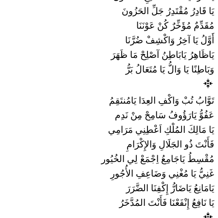
يَا قَادِرُ مُقْتَدِرُ جَلِّ الحَزُونَ
مُقَدِّمٌ مُؤَخِّرٌ كُنْ عَوْنَنَا
أَوَّلُ يَا آخِرُ وَاكْشِفْ ضُرَّنَا
يَاظَاهِرُ يَابَاطِنُ آصْلِحْ مَا ظَهَرَ
وَبَاطِنًا يَا وَالُّ يَا مُتَعَالُ بَرُّ
تَوَّابُ تُبْ وَاكْفِ العِدَا يَامُنتَقِمُ
عَفُوُّ يَارَؤُوفُ سَامِحْ مِنْ نَدِم
يَا مَالِكَ المُلْكِ اَعْطِنِي مَرَامِي
فَأَنْتَ ذُو الجَلَالِ وَالإِكْرَامِ
مُقْسِطُ يَاجَامِعُ اِجْمَعْ لِي الخُيُور
غَنِيُّ يَا مُغْنِي وَضَاعِفِ الأُجُورِ
يَامَانِعُ يَاضَارُّ إِكْفِنَا الضَّرَرَ
يَا نَافِعُ إِنْفَعْنَا فَأَنْتَ المُدَّخَرُ