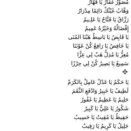
مُصَوِّرُ غَفَّارُ يَا قَهَّارُ
وَهَّابُ غَيْثُكْ دَائِمًا مِدْرَارُ
رَزَّاقُ يَا فَتَّاحُ يَا عَلِـيمُ
إِِفْضَالُهُ وَخَيْرُهُ عَمِيمُ
يَا قَابِضُ يَا بَاسِطُ هَبْنَا المُنَى
يَا خَافِضُ يَا رَافِعُ كُنْ عَوْنَنَا
مُعِزُّ يَا مُذِلُّ هَبْ لِي عِزًّا
سَمِيعُ يَا بَصِيرُ كُنْ لِي حِرْزًا
يَا حَكَمُ يَا عَدْلُ عَامِلْ بِالكَرَمْ
لَطِيفُ يَا خَبِيرُ وَادْفَعِ النِّقَمَ
حَلِيمُ يَا عَظِيمُ يَا غَفُورُ
شَكُورُ يَا عَلِيُّ يَا كَبِيرُ
حَفِيظُ يَا مُقِيتُ يَا حَسِيبُ
جَلِيلُ يَا كَرِيمُ يَا رَقِيبُ