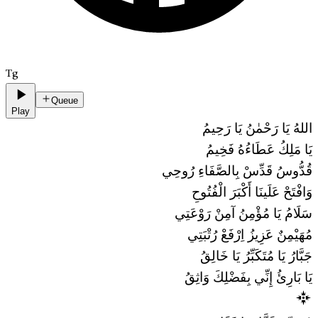
Tg
Queue
Play
اللهُ يَا رَحْمٰنُ يَا رَحِيمُ
يَا مَلِكُ عَطَاءُهُ فَخِيمُ
قُدُّوسُ قَدِّسْ بِالصَّفَاءِ رُوحِي
وَافْتَحْ عَلَينَا أَكْبَرَ الْفُتُوحِ
سَلَامُ يَا مُؤْمِنُ آمِنْ رَوْعَتِي
مُهَيْمِنٌ عَزِيزُ اِرْفَعْ رُتْبَتِي
جَبَّارُ يَا مُتَكَبِّرُ يَا خَالِقُ
يَا بَارِئُ إِنِّي بِفَضْلِكَ وَاثِقُ