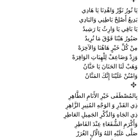
يَا نُورُ نَوِّرْ وَاهْدِنَا يَا هَادِي
بَدِيعُ أَصْلِحْ بَاطِنِي وَالبَادِي
يَا بَاقِي يَا وَارِثُ يَا رَشِيدُ
صَبُورُ هَبْنَا فَوْقَ مَا نُرِيدُ
مِنْ كُلِّ خَيْرٍ هَاهُنَا وَالآخِرَهْ
وَزِدْ وَضَاعِفْ لِلْهِبَاتِ الوَافِرَهْ
وَهَبْ لَنَا الحَنَانَ يَا حَنَّانُ
وَامْنُنْ عَلَيْنَا إِنَّكَ المَنَّانُ
بِالمُصْطَفٰى خَيْرِ الأَنَامِ الطَّاهِرِ
ذِي القَدْرِ وَ الوَجْهِ المُنِيرِ الزَّاهِرِ
ذِي الجَاهِ وَالذِّكْرِ الجَمِيلِ العَاطِرِ
وَأَكْرَمِ الشُّفَعَاءِ عِنْدَ الفَاطِرِ
صَلَّى عَلَيْهِ اللهُ وَالْآلِ الغُرَرْ