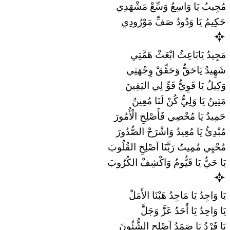
مُجِيبُ يَا وَاسِعُ وَسِّعْ مَشْهَدِي
حَكِيمُ يَا وَدُودُ صَفِّ مَوْرُودِي
مَجِيدُ يَابَاعِثُ ابْعَثْ هَمَّتِي
شَهِيدُ يَاحَقُّ وَحَقِّقْ وِجْهَتِي
وَكِيلُ يَا قَوِيُّ قَوِّ لِي اليَقِينَ
مَتِينُ يَا وَلِيُّ كُنْ لَنَا مُعِينُ
حَمِيدُ يَا مُحْصِي فَأَصْلِحِ الْأُمُورَ
مُبْدِئُ يَا مُعِيدُ وَاشْرَحْ الصُّدُورَ
مُحْيِي مُمِيتُ رَبَّنَا آصْلِحِ القُلُوبَ
يَا حَيُّ يَا قَيُّومُ وَاكْشِفْ الكُرُوبَ
يَا وَاجِدُ يَا مَاجِدُ هَبْنَا الأَمَلْ
يَا وَاحِدُ يَا أَحَدُ عَزَّ وَجَلَّ
يَا فَرْدُ يَا صَمَدُ آصْلِحِ الشُّئُونَ