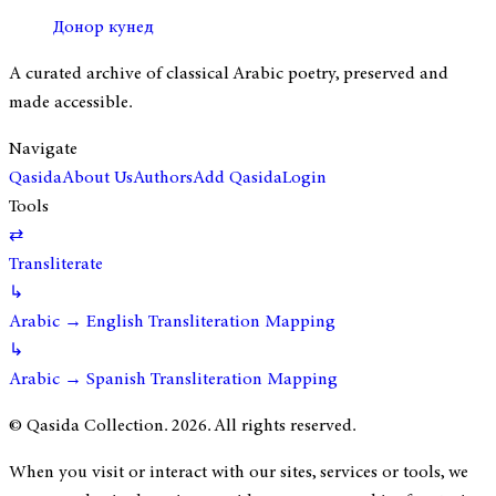
Донор кунед
A curated archive of classical Arabic poetry, preserved and
made accessible.
Navigate
Qasida
About Us
Authors
Add Qasida
Login
Tools
⇄
Transliterate
↳
Arabic → English Transliteration Mapping
↳
Arabic → Spanish Transliteration Mapping
© Qasida Collection.
2026
. All rights reserved.
When you visit or interact with our sites, services or tools, we