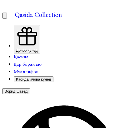
Qasida Collection
Донор кунед
Қасида
Дар бораи мо
Муаллифон
Қасида илова кунед
Ворид шавед