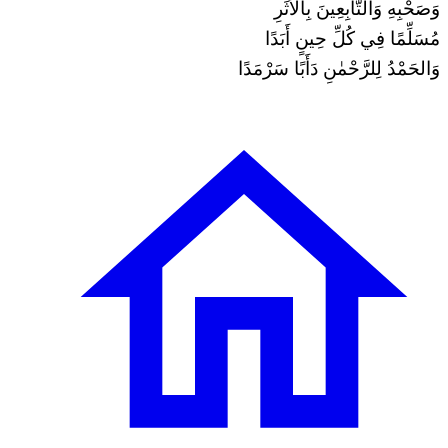
وَصَحْبِهِ وَالتَّابِعِينَ بِالأَثَرِ
مُسَلِّمًا فِي كُلِّ حِينٍ أَبَدًا
وَالحَمْدُ لِلرَّحْمٰنِ دَأَبًا سَرْمَدًا