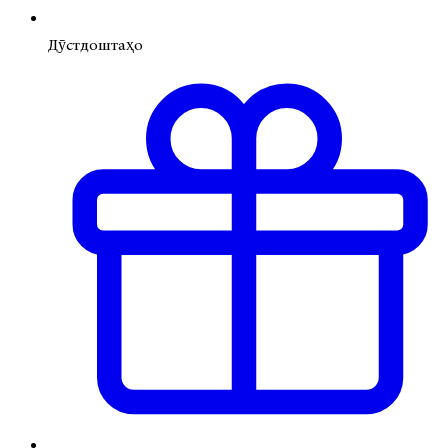
Дӯстдоштаҳо