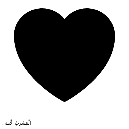
الْمَشْرَبُ الْأَهْنَى