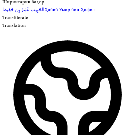
Ширинтарин баҳор
Ҳабиб Умар бин Ҳафиз
الحَبِيب عُمَرْ بِن حَفِيظ
Transliterate
Translation