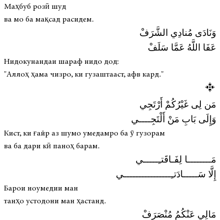
Маҳбуб розӣ шуд
ва мо ба мақсад расидем.
وَنَادَى مُنادِي الشَّرَفْ
عَفَا اللَّهُ عَمَّا سَلَفْ
Нидокунандаи шараф нидо дод:
"Аллоҳ ҳама чизро, ки гузаштааст, афв кард."
مَن لِى غَيْرُكُمْ أَرْتَجِي
وَإِلَى بَابِ مَنْ أَلْتَجِــــي
Кист, ки ғайр аз шумо умедамро ба ӯ гузорам
ва ба дари кӣ паноҳ барам.
مَــــــــا لِفَـاقَتـِـــــي
إِلَّا سَـــــادَتـِــــــــــــــــي
Барои ноумедии ман
танҳо устодони ман ҳастанд.
مَالِي عَنْكُمُ مُنْصَرَفْ