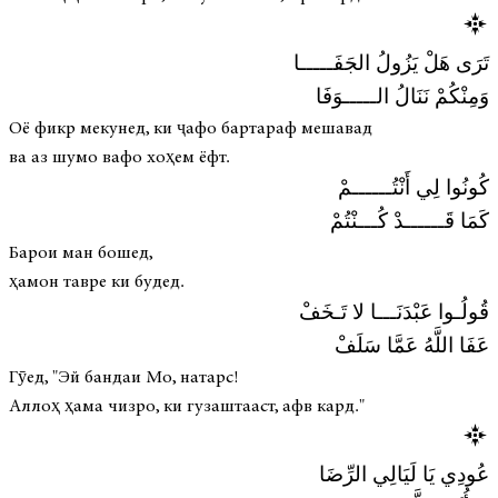
تَرَى هَلْ يَزُولُ الجَفَـــــا
وَمِنْكُمْ نَنَالُ الـــــوَفَا
Оё фикр мекунед, ки ҷафо бартараф мешавад
ва аз шумо вафо хоҳем ёфт.
كُونُوا لِي أَنْتُــــــمْ
كَمَا قَــــــدْ كُـــنْتُمْ
Барои ман бошед,
ҳамон тавре ки будед.
قُولُـوا عَبْدَنَـــا لا تَـخَفْ
عَفَا اللَّهُ عَمَّا سَلَفْ
Гӯед, "Эй бандаи Мо, натарс!
Аллоҳ ҳама чизро, ки гузаштааст, афв кард."
عُودِي يَا لَيَالِي الرِّضَا