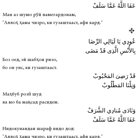
عَفَا اللَّهُ عَمَّا سَلَفْ
Ман аз шумо рӯй намегардонам,
"Аллоҳ ҳама чизро, ки гузаштааст, афв кард."
عُودِي يَا لَيَالِي الرِّضَا
بِالأُنْسِ الَّذِى قَدْ مَضَى
Боз оед, эй шабҳои ризо,
бо он унс, ки гузаштааст.
قَدْ رَضِىَ المَحْبُوبْ
وَنِلْنَا المَطْلُوبْ
Маҳбуб розӣ шуд
ва мо ба мақсад расидем.
وَنَادَى مُنادِي الشَّرَفْ
عَفَا اللَّهُ عَمَّا سَلَفْ
Нидокунандаи шараф нидо дод:
"Аллоҳ ҳама чизро, ки гузаштааст, афв кард."