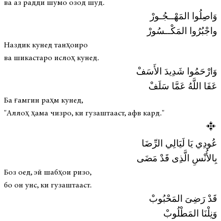
ва аз радди шумо озод шуд.
وَاصِلُوا المَهْــجُـورْ
واجْبُرُوا المَكْــسُورْ
Наздик кунед танҳоиро
ва шикастаро ислоҳ кунед.
وَارْحَمُوا شَدِيدَ الأَسَفْ
عَفَا اللَّهُ عَمَّا سَلَفْ
Ба ғамгин раҳм кунед,
"Аллоҳ ҳама чизро, ки гузаштааст, афв кард."
عُودِي يَا لَيَالِي الرِّضَا
بِالأُنْسِ الَّذِى قَدْ مَضَى
Боз оед, эй шабҳои ризо,
бо он унс, ки гузаштааст.
قَدْ رَضِىَ المَحْبُوبْ
وَنِلْنَا المَطْلُوبْ