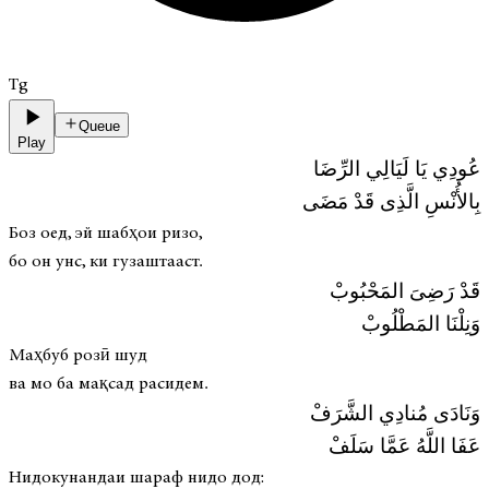
Tg
Queue
Play
عُودِي يَا لَيَالِي الرِّضَا
بِالأُنْسِ الَّذِى قَدْ مَضَى
Боз оед, эй шабҳои ризо,
бо он унс, ки гузаштааст.
قَدْ رَضِىَ المَحْبُوبْ
وَنِلْنَا المَطْلُوبْ
Маҳбуб розӣ шуд
ва мо ба мақсад расидем.
وَنَادَى مُنادِي الشَّرَفْ
عَفَا اللَّهُ عَمَّا سَلَفْ
Нидокунандаи шараф нидо дод: