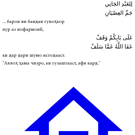
لِلعَبْدِ الجَانِي
جَمِّ العِصْيَانِ
... барои ин бандаи гуноҳкор
пур аз нофармонӣ,
عَلَى بَابِكُمْ وَقَفْ
عَفَا اللَّهُ عَمَّا سَلَفْ
ки дар дари шумо истодааст.
"Аллоҳ ҳама чизро, ки гузаштааст, афв кард."