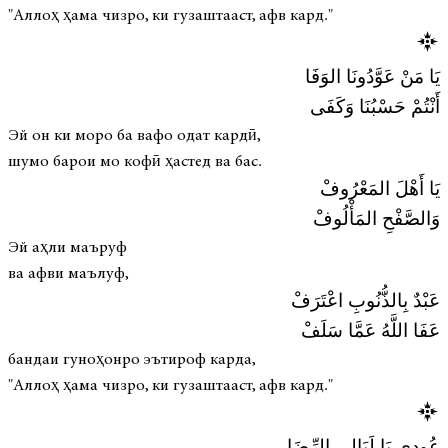
"Аллоҳ ҳама чизро, ки гузаштааст, афв кард."
يَا مَنْ عَوَّدُونَا الوَفَا
أَنْتُمْ حَسْبُنَا وَكَفَى
Эй он ки моро ба вафо одат кардӣ,
шумо барои мо кофӣ ҳастед ва бас.
يَا أَهْلَ المَعْرُوفْ
وَالصَّفْحِ المَأْلُوفْ
Эй аҳли маъруф
ва афви маълуф,
عَبْدٌ بِالذُّنُوبِ اعْتَرَفْ
عَفَا اللَّهُ عَمَّا سَلَفْ
бандаи гуноҳонро эътироф карда,
"Аллоҳ ҳама чизро, ки гузаштааст, афв кард."