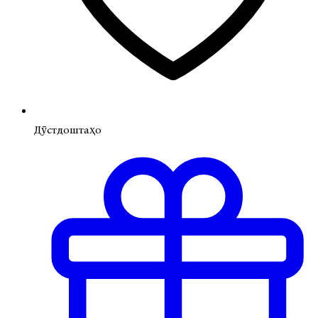
Дӯстдоштаҳо