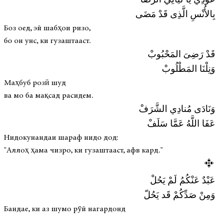
عُودِي يَا لَيَالِي الرِّضَا
بِالأُنْسِ الَّذِى قَدْ مَضَى
Боз оед, эй шабҳои ризо,
бо он унс, ки гузаштааст.
قَدْ رَضِىَ المَحْبُوبْ
وَنِلْنَا المَطْلُوبْ
Маҳбуб розӣ шуд
ва мо ба мақсад расидем.
وَنَادَى مُنادِي الشَّرَفْ
عَفَا اللَّهُ عَمَّا سَلَفْ
Нидокунандаи шараф нидо дод:
"Аллоҳ ҳама чизро, ки гузаштааст, афв кард."
عَبْدٌ عَنْكُمُ لَمْ يَحُلْ
وَمِنْ صَدِّكُمْ قَد يَحُلّ
Бандае, ки аз шумо рӯй нагардонд