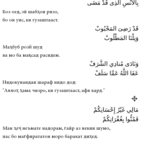
بِالأُنْسِ الَّذِى قَدْ مَضَى
Боз оед, эй шабҳои ризо,
бо он унс, ки гузаштааст.
قَدْ رَضِىَ المَحْبُوبْ
وَنِلْنَا المَطْلُوبْ
Маҳбуб розӣ шуд
ва мо ба мақсад расидем.
وَنَادَى مُنادِي الشَّرَفْ
عَفَا اللَّهُ عَمَّا سَلَفْ
Нидокунандаи шараф нидо дод:
"Аллоҳ ҳама чизро, ки гузаштааст, афв кард."
مَالِي غَيْرُ إِحْسَانِكُمْ
فَمُنُّوا بِغُفْرَانِكُمْ
Ман ҳеҷ неъмате надорам, ғайр аз некии шумо,
пас бо мағфирататон моро баракат диҳед.