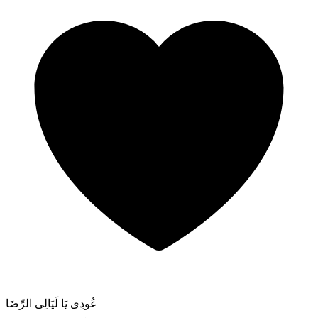
عُودِى يَا لَيَالِى الرِّضَا