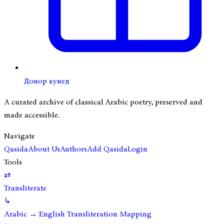
Донор кунед
A curated archive of classical Arabic poetry, preserved and
made accessible.
Navigate
Qasida
About Us
Authors
Add Qasida
Login
Tools
⇄
Transliterate
↳
Arabic → English Transliteration Mapping