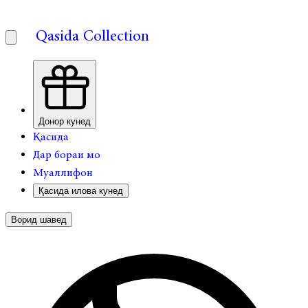
Qasida Collection
Донор кунед
Қасида
Дар бораи мо
Муаллифон
Қасида илова кунед
Ворид шавед