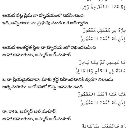
إِنَّ هَذَا الفَضْلَ مِنْ رَبِّي
ఆయన పట్ల ప్రేమ నా హృదయంలో నివసించింది
ఇది, ఖచ్చితంగా, నా ప్రభువు నుండి ఒక ఆశీర్వాదం.
سِرُّهُ فِي مُهْجَتِي مَسْطُورْ
اِبْنِ طٰهَ أَحْمَدَ المَشْهُورْ
ఆయన అంతర్గత స్థితి నా హృదయంలో లిఖించబడింది
తాహా కుమారుడు, అహ్మద్ అల్-మశూర్
يَا حَبِيبِي قُمْ بِنَا بَادِرْ
حَاجَةٌ فِي النَّفْسِ وَالخَاطِرْ
ఓ నా ప్రియమైనవాడా, మాకు శ్రద్ధ వహించటానికి త్వరగా నిలబడు
ఆత్మ మరియు ఆలోచనలో గొప్ప అవసరం ఉంది
هَيَّا هَيَّا أَحْمَدَ المَشْهُورْ
اِبْنِ طٰهَ أَحْمَدَ المَشْهُورْ
రా, రా! ఓ అహ్మద్ అల్-మశూర్!
తాహా కుమారుడు, అహ్మద్ అల్-మశూర్
رَبِّ فَانْفَعْنَا بِبَرْكَاتِهْ