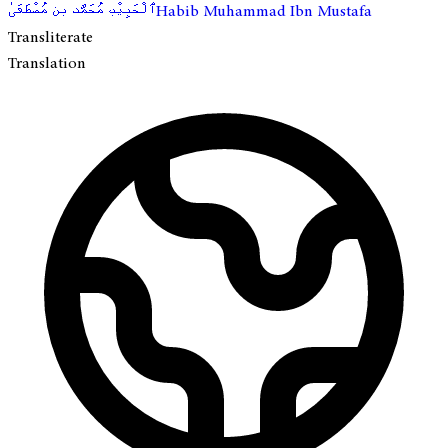
ٱلْحَبِيْب مُحَمَّد بن مُصْطَفَىٰ
Habib Muhammad Ibn Mustafa
Transliterate
Translation