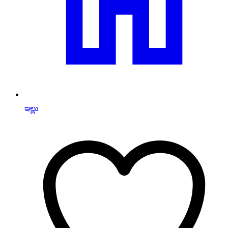
ఇల్లు