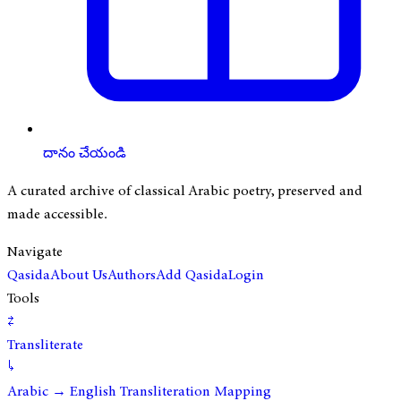
దానం చేయండి
A curated archive of classical Arabic poetry, preserved and
made accessible.
Navigate
Qasida
About Us
Authors
Add Qasida
Login
Tools
⇄
Transliterate
↳
Arabic → English Transliteration Mapping