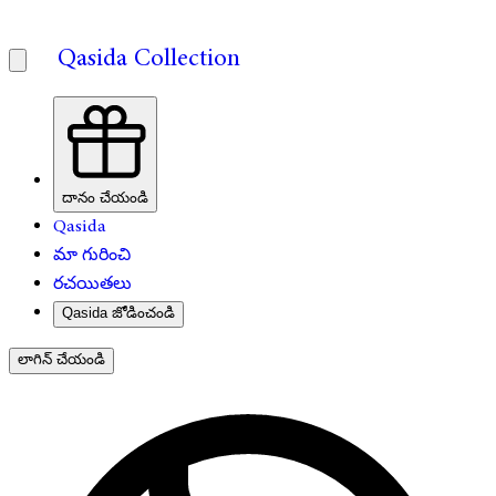
Qasida Collection
దానం చేయండి
Qasida
మా గురించి
రచయితలు
Qasida జోడించండి
లాగిన్ చేయండి