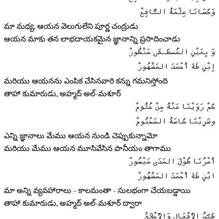
وَكَسَانَا عِلْمَهُ النَّافِعْ
మా మధ్య, ఆయన వెలుగులేని పూర్ణ చంద్రుడు
ఆయన మాకు తన లాభదాయకమైన జ్ఞానాన్ని ప్రసాదించాడు
وَ بِعَيْنِ المُصطَـفَى مَنْظُورْ
اِبْنِ طٰهَ أَحْمَدَ المَشْهُورْ
మరియు ఆయనను ఎంపిక చేసినవారి కన్ను గమనిస్తోంది
తాహా కుమారుడు, అహ్మద్ అల్-మశూర్
كَمْ رَوَيْنَا عَنْهُ مِنْ عُلُومْ
وشَرِبْنَا كَاسَهُ المَخْتُومْ
ఎన్ని జ్ఞానాలు మేము ఆయన నుండి చెప్పుకున్నామో
మరియు మేము ఆయన మూసివేసిన పానీయం తాగాము
أَمْرُنَا طُوْلَ المَدَى مَيْسُورْ
ابْنِ طٰهَ أَحْمَدَ المَشْهُورْ
మా అన్ని వ్యవహారాలు - కాలమంతా - సులభంగా చేయబడ్డాయి
తాహా కుమారుడు, అహ్మద్ అల్-మశూర్ ద్వారా
طَيِّبُ الأَفْعَالِ وَالأَخْلَاقْ