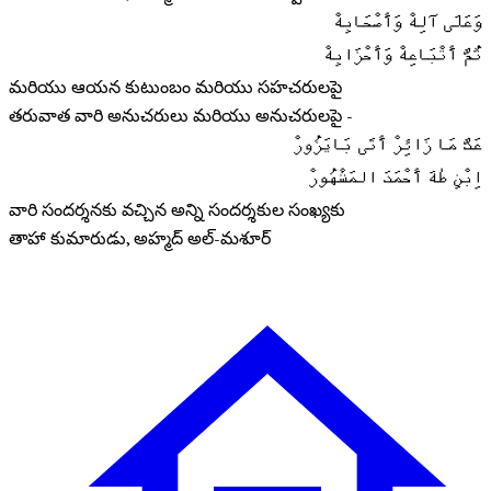
وَعَلَى آلِهْ وَأَصْحَابِهْ
ثُمَّ أَتْبَاعِهْ وَأَحْزَابِهْ
మరియు ఆయన కుటుంబం మరియు సహచరులపై
తరువాత వారి అనుచరులు మరియు అనుచరులపై -
عَدَّ مَا زَائِرْ أَتَى بَايَزُورْ
اِبْنِ طٰهَ أَحْمَدَ المَشْهُورْ
వారి సందర్శనకు వచ్చిన అన్ని సందర్శకుల సంఖ్యకు
తాహా కుమారుడు, అహ్మద్ అల్-మశూర్