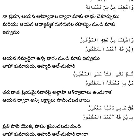
وَاعْطِنَا مِنْ سِرِّ نَفْحَاتِهْ
నా ప్రభూ, ఆయన ఆశీర్వాదాల ద్వారా మాకు లాభం చేకూర్చుము
మరియు ఆయన ఆధ్యాత్మిక గుసగుసల రహస్యం నుండి మాకు
ఇవ్వుము
وَاعْطِنَا مِنْ حَظِّهِ المَوْفُورْ
اِبْنِ طٰهَ أَحْمَدَ المَشْهُورْ
ఆయన సమృద్ధిగా ఉన్న భాగం నుండి మాకు ఇవ్వుము
తాహా కుమారుడు, అహ్మద్ అల్-మశూర్
ثُـمَّ صَلَّى اللّٰهْ عَلَى المَحْبُوبْ
مَنْ بِهِ يَحْصُلُهُ المَطْلُوبْ
తరువాత, ప్రియమైనవారిపై అల్లాహ్ ఆశీర్వాదాలు ఉండుగాక
ఆయన ద్వారా అన్ని లక్ష్యాలు సాధించబడతాయి
كُلُّ عَاصِي ذَنْبُهُ مَغْفُورْ
بِابْنِ طٰهَ أَحْمَدَ المَشْهُورْ
ప్రతి పాపి యొక్క పాపం క్షమించబడుతుంది
తాహా కుమారుడు, అహ్మద్ అల్-మశూర్ ద్వారా