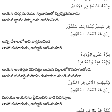
عِلْمُهُ قَدْ عَمَّ فِي الآفَاقْ
ఆయన చర్య మరియు స్వభావంలో స్వచ్ఛమైనవాడు
ఆయన జ్ఞానం దిక్కులను ఆవరించింది
فِي جَمِيعْ بُلْدَانِنَا مَنْشُوْر
اِبْنِ طٰهَ أَحْمَدَ المَشْهُورْ
అన్ని దేశాలలో అది వ్యాపించింది
తాహా కుమారుడు, అహ్మద్ అల్-మశూర్
سِرُّهُ يَسْرِي لِأَوْلَادِهْ
وَلِأَسْبَاطِهْ وَأَحْفَادِهْ
ఆయన అంతర్గత రహస్యం ఆయన పిల్లలలో కొనసాగుతోంది,
ఆయన కుమార్తె మరియు కుమారుల నుండి మనవలు
وَمُحِبِّيهِ الأُلَى فِي الدُّورْ
اِبْنِ طٰهَ أَحْمَدَ المَشْهُورْ
మరియు ఆయనను ప్రేమించిన వారి సదస్సులు
తాహా కుమారుడు, అహ్మద్ అల్-మశూర్
حُبُّهُ قَدْ حَلَّ فِي قَلْبِي