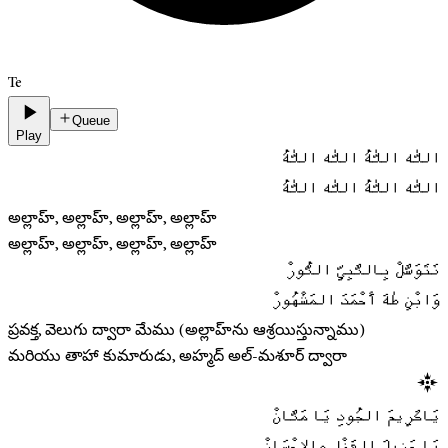
Te
Queue
Play
اللّٰه اللّٰهُ اللّٰه اللّٰهُ
اللّٰه اللّٰهُ اللّٰه اللّٰهُ
అల్లాహ్, అల్లాహ్, అల్లాహ్, అల్లాహ్
అల్లాహ్, అల్లాహ్, అల్లాహ్, అల్లాహ్
نَتَوَسَّلْ بِالنَّبِيِّ النُّورْ
وَابْنِ طٰهَ أَحْمَدَ المَشْهُورْ
ప్రవక్త, వెలుగు ద్వారా మేము (అల్లాహ్‌ను ఆశ్రయిస్తున్నాము)
మరియు తాహా కుమారుడు, అహ్మద్ అల్-మశూర్ ద్వారా
يَاكَرِيمَ الجُودِ يَا مَنَّانْ