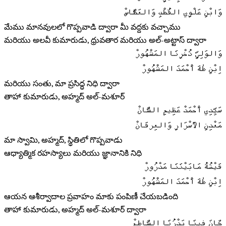
وَابْنِ عَلْوِي القُطْبِ وَالعَطَّاسْ
మేము మానవులలో గొప్పవాడి ద్వారా మీ వద్దకు వచ్చాము
మరియు అలవీ కుమారుడు, ధ్రువతార మరియు అల్-అట్టాస్ ద్వారా
وَالوَلِيِّ ذُخْرِنَا المَشْهُورْ
اِبْنِ طٰهَ أَحْمَدَ المَشْهُورْ
మరియు సంతు, మా ప్రసిద్ధ నిధి ద్వారా
తాహా కుమారుడు, అహ్మద్ అల్-మశూర్
سَيِّدِي أَحْمَدْ عَظِیمِ الشَّانْ
مَعْدِنِ الأَسْرَارِ وَالعِرفَانْ
మా స్వామి, అహ్మద్, స్థితిలో గొప్పవాడు
ఆధ్యాత్మిక రహస్యాలు మరియు జ్ఞానానికి నిధి
فَيْضُهُ مَابَيْنَنَا مَدْرُورْ
اِبْنِ طٰهَ أَحْمَدَ المَشْهُورْ
ఆయన ఆశీర్వాదాల ప్రవాహం మాకు పంపిణీ చేయబడింది
తాహా కుమారుడు, అహ్మద్ అల్-మశూర్ ద్వారా
كَانَ فِينَا بَدْرُنَا السَّاطِعْ