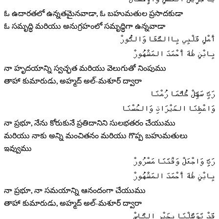
يَا جَزِيلَ الفَضْلِ والإِحْسَانْ
ఓ ఉదారతలో ఉన్నతమైనవాడా, ఓ బహుమతుల ప్రసాదకుడా
ఓ సమృద్ధి మరియు అనుగ్రహంలో సమృద్ధిగా ఉన్నవాడా
أَمْلِ قَلْبِي بِاالصَّفَا وَالنُّورْ
بِابْنِ طٰهَ أَحْمَدَ المَشْهُورْ
నా హృదయాన్ని స్వచ్ఛత మరియు వెలుగుతో నింపుము
తాహా కుమారుడు, అహ్మద్ అల్-మశూర్ ద్వారా
رَبِّ سَهِّلْ كُلَّمَا رُمْنَا
وَاعْطِنَا الخَيْرَاتِ وَالحُسْنَا
నా ప్రభూ, నేను కోరుకునే ప్రతిదానిని సులభతరం చేయుము
మరియు నాకు అన్ని మంచితనం మరియు గొప్ప బహుమతులు
ఇవ్వుము
رَبِّ وَاجْعَلْ وَقْتَنَا مَسْرُورْ
بِابْنِ طٰهَ أَحْمَدَ المَشْهُورْ
నా ప్రభూ, నా సమయాన్ని ఆనందంగా చేయుము
తాహా కుమారుడు, అహ్మద్ అల్-మశూర్ ద్వారా
قَدْ تَوَسَّلْنَا بِخَيْرِ النَّاسْ