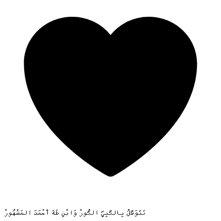
نَتَوَسَّلُ بِالنَّبِيِّ النُّورْ وَابْنِ طٰهَ أَحْمَدَ المَشْهُورْ