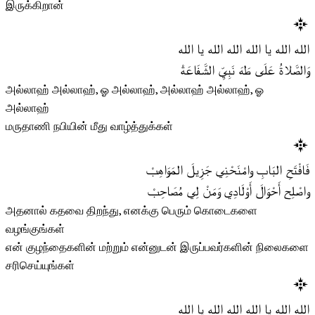
இருக்கிறான்
الله الله يا الله الله الله يا الله
وَالصَّلاةُ عَلَى طَهَ نَبِيِّ الشَّفَاعَةْ
அல்லாஹ் அல்லாஹ், ஓ அல்லாஹ், அல்லாஹ் அல்லாஹ், ஓ
அல்லாஹ்
மருதாணி நபியின் மீது வாழ்த்துக்கள்
فَافْتَحِ البَابِ وامْنَحْنِي جَزِيلَ المَوَاهِبْ
واصْلِح أَحْوَالَ أَوْلَادِي وَمَنْ لِي مُصَاحِبْ
அதனால் கதவை திறந்து, எனக்கு பெரும் கொடைகளை
வழங்குங்கள்
என் குழந்தைகளின் மற்றும் என்னுடன் இருப்பவர்களின் நிலைகளை
சரிசெய்யுங்கள்
الله الله يا الله الله الله يا الله