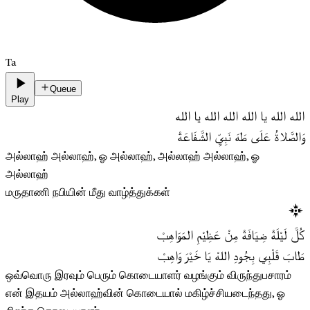
Ta
Queue
Play
الله الله يا الله الله الله يا الله
وَالصَّلاةُ عَلَى طَهَ نَبِيِّ الشَّفَاعَةْ
அல்லாஹ் அல்லாஹ், ஓ அல்லாஹ், அல்லாஹ் அல்லாஹ், ஓ
அல்லாஹ்
மருதாணி நபியின் மீது வாழ்த்துக்கள்
كُلَّ لَيْلَةْ ضِيَافَةْ مِنْ عَظِيْمِ المَوَاهِبْ
طَابَ قَلْبِي بِجُودِ اللهْ يَا خَيْرَ وَاهِبْ
ஒவ்வொரு இரவும் பெரும் கொடையாளர் வழங்கும் விருந்துபசாரம்
என் இதயம் அல்லாஹ்வின் கொடையால் மகிழ்ச்சியடைந்தது, ஓ