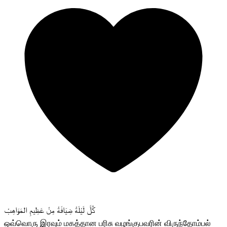
كُلَّ لَيْلَةْ ضِيَافَةْ مِنْ عَظِيمِ المَوَاهِبْ
ஒவ்வொரு இரவும் மகத்தான பரிசு வழங்குபவரின் விருந்தோம்பல்