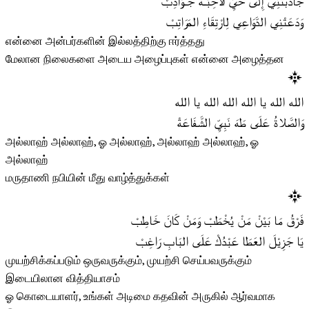
جَاذَبَتْنِي إِلَى حَيِّ الأَحِبَّـةْ جَـوَاذِبْ
وَدَعَتْنِي الدَّوَاعِي لِارْتِقَاءِ المَرَاتِبْ
என்னை அன்பர்களின் இல்லத்திற்கு ஈர்த்தது
மேலான நிலைகளை அடைய அழைப்புகள் என்னை அழைத்தன
الله الله يا الله الله الله يا الله
وَالصَّلاةُ عَلَى طَهَ نَبِيِّ الشَّفَاعَةْ
அல்லாஹ் அல்லாஹ், ஓ அல்லாஹ், அல்லாஹ் அல்லாஹ், ஓ
அல்லாஹ்
மருதாணி நபியின் மீது வாழ்த்துக்கள்
فَرْقُ مَا بَيْنْ مَنْ يُخْطَبْ وَمَنْ كَانَ خَاطِبْ
يَا جَزِيْلَ العَطَا عَبْدُكْ عَلَى البَابِ رَاغِبْ
முயற்சிக்கப்படும் ஒருவருக்கும், முயற்சி செய்பவருக்கும்
இடையிலான வித்தியாசம்
ஓ கொடையாளர், உங்கள் அடிமை கதவின் அருகில் ஆர்வமாக