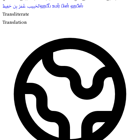
الحَبِيب عُمَرْ بِن حَفِيظ
ஹபீப் உமர் பின் ஹபீஸ்
Transliterate
Translation