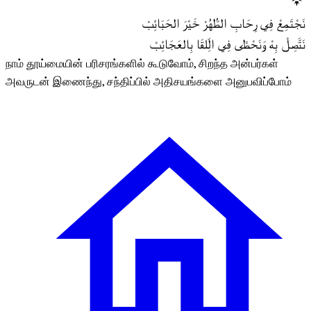
نَجْتَمِعْ فِي رِحَابِ الطُّهُرْ خَيْرَ الحَبَائِبْ
نَتَّصِلْ بِهْ وَنَحْظَى فِي الِّلقَا بِالعَجَائِبْ
நாம் தூய்மையின் பரிசரங்களில் கூடுவோம், சிறந்த அன்பர்கள்
அவருடன் இணைந்து, சந்திப்பில் அதிசயங்களை அனுபவிப்போம்