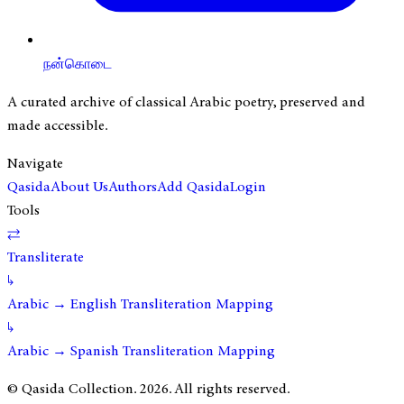
நன்கொடை
A curated archive of classical Arabic poetry, preserved and
made accessible.
Navigate
Qasida
About Us
Authors
Add Qasida
Login
Tools
⇄
Transliterate
↳
Arabic → English Transliteration Mapping
↳
Arabic → Spanish Transliteration Mapping
© Qasida Collection.
2026
. All rights reserved.