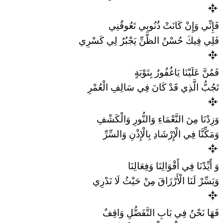
فَإِنِّي وَإِنْ كَانَتْ ذُنُوبِي تَعُوقُنِي
فَلِي فِيكَ حُسْنُ الظَّنِّ يَجْبُرُ لِي كَسْرِي
فَمُنَّ عَلَيْنَا يَاغُفُورُ بِتَوْبَةٍ
تَجُبُّ الَّذِي قَدْ كَانَ فِي سَالِفِ الْعُمْرِ
وَزِدْنَا مِنَ النَّعْمَاءِ وَالنُّورِ وَالْكَشْفِ
وَمَكِّنَّا فِي الْإِرْشَادِ بِالْإِذْنِ وَالسِّرِّ
وَ أَيِّدْنَا فِي أَقْوَالِنَا وَفِعَالِنَا
وَيَسِّرْ لَنَا الْأَرْزَاقَ مِنْ حَيْثُ لَا نَدْرِي
فَهَا نَحْنُ فِي بَابِ التَّفَضُّلِ وَاقِفٌ