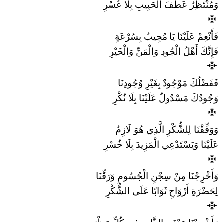
وَمُنْتَظِرٌ عَطْفَ الْحَبِيبِ بِلَا عُسْرِ
فَأَنْعِمْ عَلَيْنَا يَا مُجِيبُ بِسُرْعَةٍ
فَإِنَّكَ أَهْلُ الْجُودِ وَالْمَنِّ وَالْخَيْرِ
فَفَضْلُكَ مَوْجُودٌ بِغَيْرِ وُجُودِنَا
وَجُودُكَ مَسْدُولٌ عَلَيْنَا بِلَا نُكْرِ
وَوَفِّقْنَا لِلشُّكْرِ الَّذِي هُوَ لَازِمٌ
عَلَيْنَا وَيَسْتَدْعِي الْمَزِيدَ بِلَا خُسْرِ
وَأَخْرِجْنَا مِنْ سِجْنِ الْجُسُومِ وَرَقِّنَا
لِحَضْرَةِ أَرْوَاحِ ثَوَابًا عَلَى الشُّكْرِ