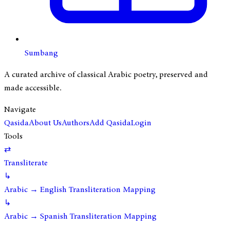
Sumbang
A curated archive of classical Arabic poetry, preserved and
made accessible.
Navigate
Qasida
About Us
Authors
Add Qasida
Login
Tools
⇄
Transliterate
↳
Arabic → English Transliteration Mapping
↳
Arabic → Spanish Transliteration Mapping