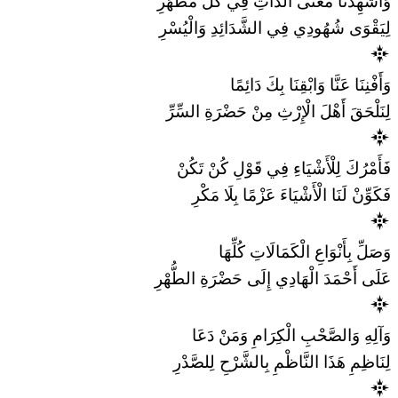
وَأَشْهِدْنَا مَعْنَى الذَّاتِ فِي كُلِّ مَظْهَرِ
لِيَقْوَى شُهُودِي فِي الشَّدَائِدِ وَالْيُسْرِ
وَأَفْنِنَا عَنَّا وَابْقِنَا بِكَ دَائِمًا
لِنَلْحَقَ أَهْلَ الْإِرْثِ مِنْ حَضْرَةِ السِّرِّ
فَأَمْرُكَ لِلْأَشْيَاءِ فِي قَوْلِ كُنْ تَكُنْ
فَكَوِّنْ لَنَا الْأَشْيَاءَ عَزْمًا بِلَا مَكْرِ
وَصَلِّ بِأَنْوَاعِ الْكَمَالَاتِ كُلِّهَا
عَلَى أَحْمَدَ الْهَادِي إِلَى حَضْرَةِ الطُّهْرِ
وَآلِهِ وَالصَّحْبِ الْكِرَامِ وَمَنْ دَعَا
لِنَاظِمِ هَذَا النَّاظْمِ بِالشَّرْحِ لِلصَّدْرِ