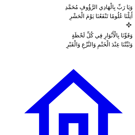
وَيَا رَبِّ بِالْهَادِي الرَّؤُوفِ مُحَمَّدِ
أَنِلْنَا عُلُومًا تَنْفَعُنَا يَوْمَ الْحَشْرِ
وَقَوِّنَا بِالْأَنْوَارِ فِي كُلِّ لَحْظَةٍ
وَثَبِّتْنَا عِنْدَ الْخَتْمِ وَالنَّزْعِ وَالْقَبْرِ