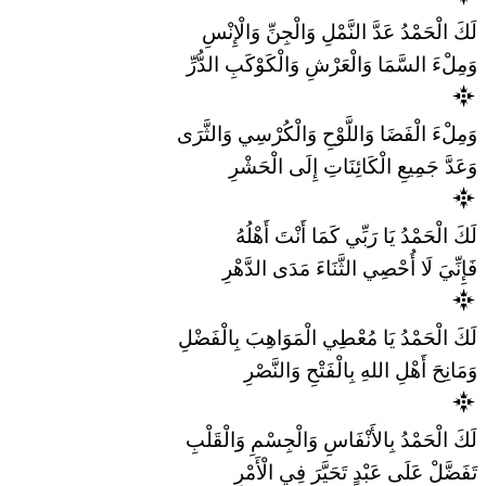
لَكَ الْحَمْدُ عَدَّ النَّمْلِ وَالْجِنِّ وَالْإِنْسِ
وَمِلْءَ السَّمَا وَالْعَرْشِ وَالْكَوْكَبِ الدُّرِّ
وَمِلْءَ الْفَضَا وَاللَّوْحِ وَالْكُرْسِي وَالثَّرَى
وَعَدَّ جَمِيعِ الْكَائِنَاتِ إِلَى الْحَشْرِ
لَكَ الْحَمْدُ يَا رَبِّي كَمَا أَنْتَ أَهْلُهُ
فَإِنِّيَ لَا أُحْصِي الثَّنَاءَ مَدَى الدَّهْرِ
لَكَ الْحَمْدُ يَا مُعْطِي الْمَوَاهِبَ بِالْفَضْلِ
وَمَانِحَ أَهْلِ اللهِ بِالْفَتْحِ وَالنَّصْرِ
لَكَ الْحَمْدُ بِالأَنْفَاسِ وَالْجِسْمِ وَالْقَلْبِ
تَفَضَّلْ عَلَى عَبْدٍ تَحَيَّرَ فِي الْأَمْرِ