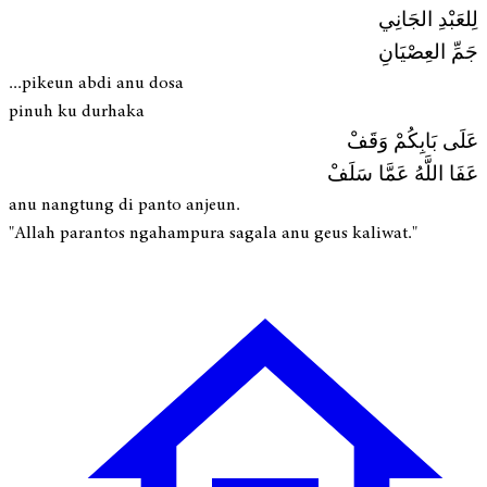
لِلعَبْدِ الجَانِي
جَمِّ العِصْيَانِ
...pikeun abdi anu dosa
pinuh ku durhaka
عَلَى بَابِكُمْ وَقَفْ
عَفَا اللَّهُ عَمَّا سَلَفْ
anu nangtung di panto anjeun.
"Allah parantos ngahampura sagala anu geus kaliwat."