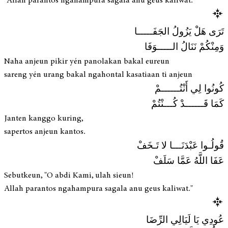
"Allah parantos ngahampura sagala anu geus kaliwat."
تَرَى هَلْ يَزُولُ الجَفَـــــا
وَمِنْكُمْ نَنَالُ الـــــوَفَا
Naha anjeun pikir yén panolakan bakal eureun
sareng yén urang bakal ngahontal kasatiaan ti anjeun
كُونُوا لِي أَنْتُــــــمْ
كَمَا قَــــــدْ كُـــنْتُمْ
Janten kanggo kuring,
sapertos anjeun kantos.
قُولُـوا عَبْدَنَـــا لا تَـخَفْ
عَفَا اللَّهُ عَمَّا سَلَفْ
Sebutkeun, "O abdi Kami, ulah sieun!
Allah parantos ngahampura sagala anu geus kaliwat."
عُودِي يَا لَيَالِي الرِّضَا