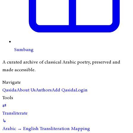
Sumbang
A curated archive of classical Arabic poetry, preserved and
made accessible.
Navigate
Qasida
About Us
Authors
Add Qasida
Login
Tools
⇄
Transliterate
↳
Arabic → English Transliteration Mapping