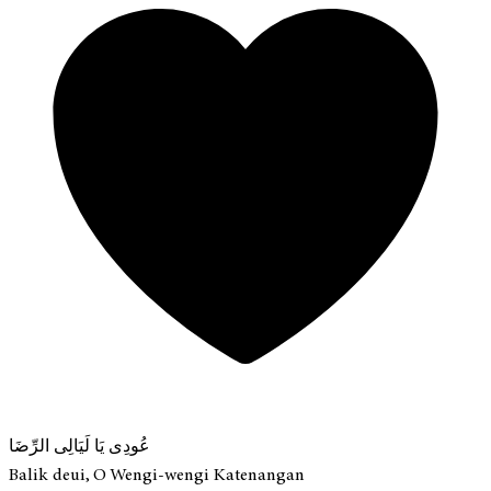
عُودِى يَا لَيَالِى الرِّضَا
Balik deui, O Wengi-wengi Katenangan