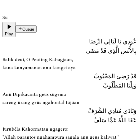
Su
Queue
Play
عُودِي يَا لَيَالِي الرِّضَا
بِالأُنْسِ الَّذِى قَدْ مَضَى
Balik deui, O Peuting Kabagjaan,
kana kanyamanan anu kungsi aya
قَدْ رَضِىَ المَحْبُوبْ
وَنِلْنَا المَطْلُوبْ
Anu Dipikacinta geus sugema
sareng urang geus ngahontal tujuan
وَنَادَى مُنادِي الشَّرَفْ
عَفَا اللَّهُ عَمَّا سَلَفْ
Jurubéla Kahormatan ngagero:
"Allah parantos ngahampura sagala anu geus kaliwat."