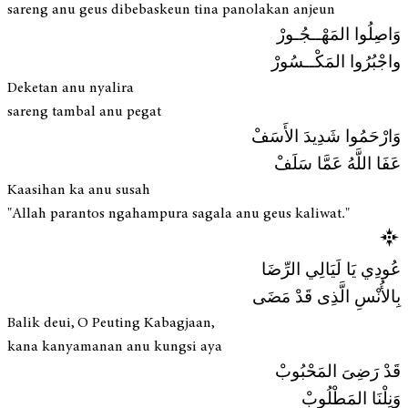
sareng anu geus dibebaskeun tina panolakan anjeun
وَاصِلُوا المَهْــجُـورْ
واجْبُرُوا المَكْــسُورْ
Deketan anu nyalira
sareng tambal anu pegat
وَارْحَمُوا شَدِيدَ الأَسَفْ
عَفَا اللَّهُ عَمَّا سَلَفْ
Kaasihan ka anu susah
"Allah parantos ngahampura sagala anu geus kaliwat."
عُودِي يَا لَيَالِي الرِّضَا
بِالأُنْسِ الَّذِى قَدْ مَضَى
Balik deui, O Peuting Kabagjaan,
kana kanyamanan anu kungsi aya
قَدْ رَضِىَ المَحْبُوبْ
وَنِلْنَا المَطْلُوبْ