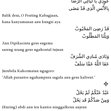
عُودِي يَا لَيَالِي الرِّضَا
بِالأُنْسِ الَّذِى قَدْ مَضَى
Balik deui, O Peuting Kabagjaan,
kana kanyamanan anu kungsi aya
قَدْ رَضِىَ المَحْبُوبْ
وَنِلْنَا المَطْلُوبْ
Anu Dipikacinta geus sugema
sareng urang geus ngahontal tujuan
وَنَادَى مُنادِي الشَّرَفْ
عَفَا اللَّهُ عَمَّا سَلَفْ
Jurubéla Kahormatan ngagero:
"Allah parantos ngahampura sagala anu geus kaliwat."
عَبْدٌ عَنْكُمُ لَمْ يَحُلْ
وَمِنْ صَدِّكُمْ قَد يَحُلّ
(Kuring) abdi anu teu kantos ninggalkeun anjeun