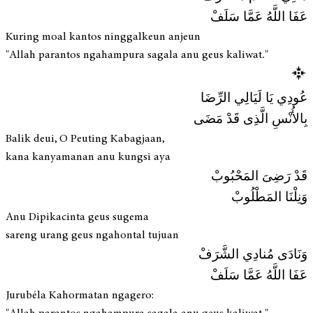
عَفَا اللَّهُ عَمَّا سَلَفْ
Kuring moal kantos ninggalkeun anjeun
"Allah parantos ngahampura sagala anu geus kaliwat."
عُودِي يَا لَيَالِي الرِّضَا
بِالأُنْسِ الَّذِى قَدْ مَضَى
Balik deui, O Peuting Kabagjaan,
kana kanyamanan anu kungsi aya
قَدْ رَضِىَ المَحْبُوبْ
وَنِلْنَا المَطْلُوبْ
Anu Dipikacinta geus sugema
sareng urang geus ngahontal tujuan
وَنَادَى مُنادِي الشَّرَفْ
عَفَا اللَّهُ عَمَّا سَلَفْ
Jurubéla Kahormatan ngagero: