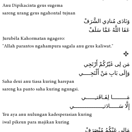
Anu Dipikacinta geus sugema
sareng urang geus ngahontal tujuan
وَنَادَى مُنادِي الشَّرَفْ
عَفَا اللَّهُ عَمَّا سَلَفْ
Jurubéla Kahormatan ngagero:
"Allah parantos ngahampura sagala anu geus kaliwat."
مَن لِى غَيْرُكُمْ أَرْتَجِي
وَإِلَى بَابِ مَنْ أَلْتَجِــــي
Saha deui anu tiasa kuring harepan
sareng ka panto saha kuring ngungsi.
مَــــــــا لِفَـاقَتـِـــــي
إِلَّا سَـــــادَتـِــــــــــــــــي
Teu aya anu nulungan kadesperasian kuring
iwal pikeun para majikan kuring
مَالِي عَنْكُمُ مُنْصَرَفْ