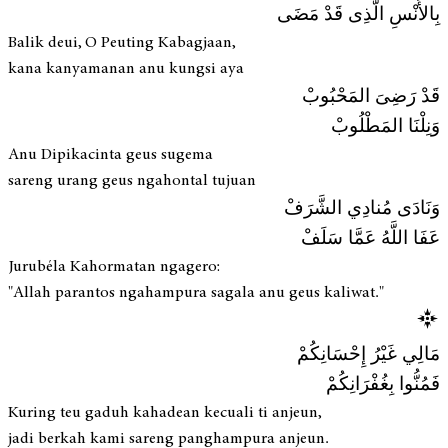
بِالأُنْسِ الَّذِى قَدْ مَضَى
Balik deui, O Peuting Kabagjaan,
kana kanyamanan anu kungsi aya
قَدْ رَضِىَ المَحْبُوبْ
وَنِلْنَا المَطْلُوبْ
Anu Dipikacinta geus sugema
sareng urang geus ngahontal tujuan
وَنَادَى مُنادِي الشَّرَفْ
عَفَا اللَّهُ عَمَّا سَلَفْ
Jurubéla Kahormatan ngagero:
"Allah parantos ngahampura sagala anu geus kaliwat."
مَالِي غَيْرُ إِحْسَانِكُمْ
فَمُنُّوا بِغُفْرَانِكُمْ
Kuring teu gaduh kahadean kecuali ti anjeun,
jadi berkah kami sareng panghampura anjeun.