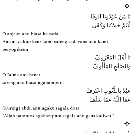
يَا مَنْ عَوَّدُونَا الوَفَا
أَنْتُمْ حَسْبُنَا وَكَفَى
O anjeun anu biasa ka satia
Anjeun cukup keur kami sareng sadayana anu kami
peryogikeun
يَا أَهْلَ المَعْرُوفْ
وَالصَّفْحِ المَأْلُوفْ
O Jalma anu bener
sareng anu biasa ngahampura
عَبْدٌ بِالذُّنُوبِ اعْتَرَفْ
عَفَا اللَّهُ عَمَّا سَلَفْ
(Kuring) abdi, anu ngaku sagala dosa
"Allah parantos ngahampura sagala anu geus kaliwat."