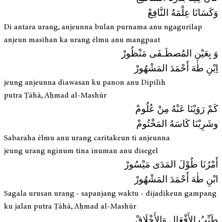
وَكَسَانَا عِلْمَهُ النَّافِعْ
Di antara urang, anjeunna bulan purnama anu ngagurilap
anjeun masihan ka urang élmu anu mangpaat
وَ بِعَيْنِ المُصطَـفَى مَنْظُورْ
اِبْنِ طٰهَ أَحْمَدَ المَشْهُورْ
jeung anjeunna diawasan ku panon anu Dipilih
putra Ṭāhā, Aḥmad al-Mashūr
كَمْ رَوَيْنَا عَنْهُ مِنْ عُلُومْ
وشَرِبْنَا كَاسَهُ المَخْتُومْ
Sabaraha élmu anu urang caritakeun ti anjeunna
jeung urang nginum tina inuman anu disegel
أَمْرُنَا طُوْلَ المَدَى مَيْسُورْ
ابْنِ طٰهَ أَحْمَدَ المَشْهُورْ
Sagala urusan urang - sapanjang waktu - dijadikeun gampang
ku jalan putra Ṭāhā, Aḥmad al-Mashūr
طَيِّبُ الأَفْعَالِ وَالأَخْلَاقْ