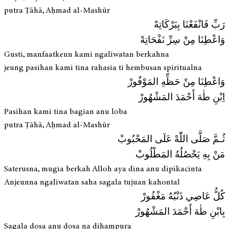
putra Ṭāhā, Aḥmad al-Mashūr
رَبِّ فَانْفَعْنَا بِبَرْكَاتِهْ
وَاعْطِنَا مِنْ سِرِّ نَفْحَاتِهْ
Gusti, manfaatkeun kami ngaliwatan berkahna
jeung pasihan kami tina rahasia ti hembusan spiritualna
وَاعْطِنَا مِنْ حَظِّهِ المَوْفُورْ
اِبْنِ طٰهَ أَحْمَدَ المَشْهُورْ
Pasihan kami tina bagian anu loba
putra Ṭāhā, Aḥmad al-Mashūr
ثُـمَّ صَلَّى اللّٰهْ عَلَى المَحْبُوبْ
مَنْ بِهِ يَحْصُلُهُ المَطْلُوبْ
Saterusna, mugia berkah Alloh aya dina anu dipikacinta
Anjeunna ngaliwatan saha sagala tujuan kahontal
كُلُّ عَاصِي ذَنْبُهُ مَغْفُورْ
بِابْنِ طٰهَ أَحْمَدَ المَشْهُورْ
Sagala dosa anu dosa na dihampura