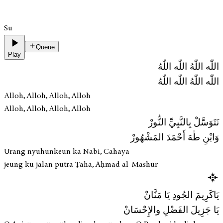
Su
Queue
Play
اللّٰه اللّٰهُ اللّٰه اللّٰهُ
اللّٰه اللّٰهُ اللّٰه اللّٰهُ
Alloh, Alloh, Alloh, Alloh
Alloh, Alloh, Alloh, Alloh
نَتَوَسَّلْ بِالنَّبِيِّ النُّورْ
وَابْنِ طٰهَ أَحْمَدَ المَشْهُورْ
Urang nyuhunkeun ka Nabi, Cahaya
jeung ku jalan putra Ṭāhā, Aḥmad al-Mashūr
يَاكَرِيمَ الجُودِ يَا مَنَّانْ
يَا جَزِيلَ الفَضْلِ والإِحْسَانْ