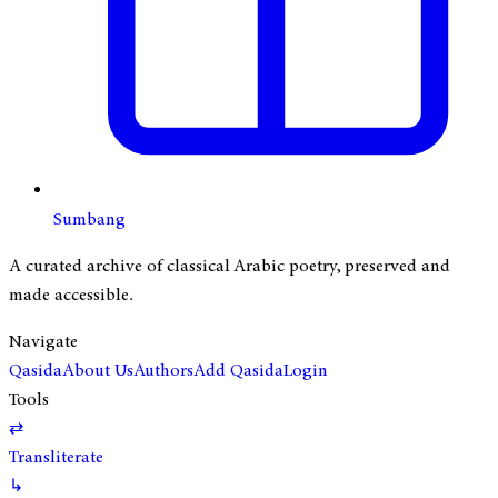
Sumbang
A curated archive of classical Arabic poetry, preserved and
made accessible.
Navigate
Qasida
About Us
Authors
Add Qasida
Login
Tools
⇄
Transliterate
↳