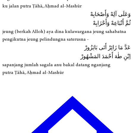
ku jalan putra Ṭāhā, Aḥmad al-Mashūr
وَعَلَى آلِهْ وَأَصْحَابِهْ
ثُمَّ أَتْبَاعِهْ وَأَحْزَابِهْ
jeung (berkah Alloh) aya dina kulawargana jeung sahabatna
pengikutna jeung pelindungna saterusna -
عَدَّ مَا زَائِرْ أَتَى بَايَزُورْ
اِبْنِ طٰهَ أَحْمَدَ المَشْهُورْ
sapanjang jumlah sagala anu bakal datang nganjang
putra Ṭāhā, Aḥmad al-Mashūr