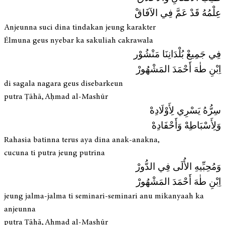
عِلْمُهُ قَدْ عَمَّ فِي الآفَاقْ
Anjeunna suci dina tindakan jeung karakter
Élmuna geus nyebar ka sakuliah cakrawala
فِي جَمِيعْ بُلْدَانِنَا مَنْشُوْر
اِبْنِ طٰهَ أَحْمَدَ المَشْهُورْ
di sagala nagara geus disebarkeun
putra Ṭāhā, Aḥmad al-Mashūr
سِرُّهُ يَسْرِي لِأَوْلَادِهْ
وَلِأَسْبَاطِهْ وَأَحْفَادِهْ
Rahasia batinna terus aya dina anak-anakna,
cucuna ti putra jeung putrina
وَمُحِبِّيهِ الأُلَى فِي الدُّورْ
اِبْنِ طٰهَ أَحْمَدَ المَشْهُورْ
jeung jalma-jalma ti seminari-seminari anu mikanyaah ka
anjeunna
putra Ṭāhā, Aḥmad al-Mashūr