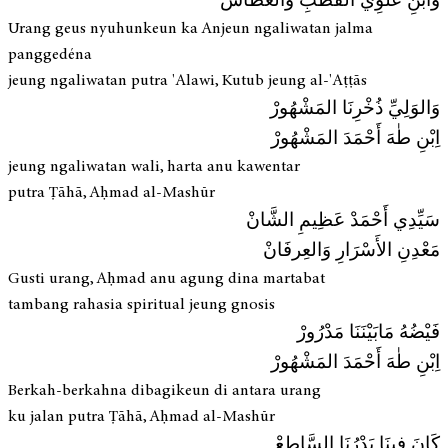
وَابْنِ عَلْوِي القُطْبِ وَالعَطَّاسْ
Urang geus nyuhunkeun ka Anjeun ngaliwatan jalma
panggedéna
jeung ngaliwatan putra 'Alawi, Kutub jeung al-'Aṭṭās
وَالوَلِيِّ ذُخْرِنَا المَشْهُورْ
اِبْنِ طٰهَ أَحْمَدَ المَشْهُورْ
jeung ngaliwatan wali, harta anu kawentar
putra Ṭāhā, Aḥmad al-Mashūr
سَيِّدِي أَحْمَدْ عَظِیمِ الشَّانْ
مَعْدِنِ الأَسْرَارِ وَالعِرفَانْ
Gusti urang, Aḥmad anu agung dina martabat
tambang rahasia spiritual jeung gnosis
فَيْضُهُ مَابَيْنَنَا مَدْرُورْ
اِبْنِ طٰهَ أَحْمَدَ المَشْهُورْ
Berkah-berkahna dibagikeun di antara urang
ku jalan putra Ṭāhā, Aḥmad al-Mashūr
كَانَ فِينَا بَدْرُنَا السَّاطِعْ