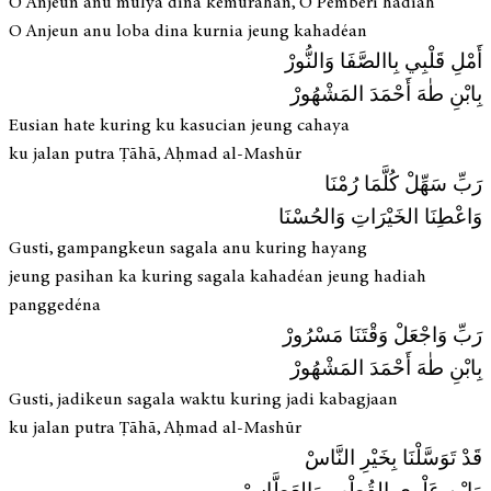
O Anjeun anu mulya dina kemurahan, O Pemberi hadiah
O Anjeun anu loba dina kurnia jeung kahadéan
أَمْلِ قَلْبِي بِاالصَّفَا وَالنُّورْ
بِابْنِ طٰهَ أَحْمَدَ المَشْهُورْ
Eusian hate kuring ku kasucian jeung cahaya
ku jalan putra Ṭāhā, Aḥmad al-Mashūr
رَبِّ سَهِّلْ كُلَّمَا رُمْنَا
وَاعْطِنَا الخَيْرَاتِ وَالحُسْنَا
Gusti, gampangkeun sagala anu kuring hayang
jeung pasihan ka kuring sagala kahadéan jeung hadiah
panggedéna
رَبِّ وَاجْعَلْ وَقْتَنَا مَسْرُورْ
بِابْنِ طٰهَ أَحْمَدَ المَشْهُورْ
Gusti, jadikeun sagala waktu kuring jadi kabagjaan
ku jalan putra Ṭāhā, Aḥmad al-Mashūr
قَدْ تَوَسَّلْنَا بِخَيْرِ النَّاسْ