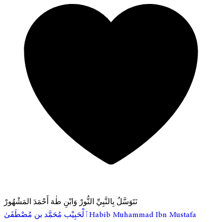
نَتَوَسَّلُ بِالنَّبِيِّ النُّورْ وَابْنِ طٰهَ أَحْمَدَ المَشْهُورْ
ٱلْحَبِيْب مُحَمَّد بن مُصْطَفَىٰ
Habib Muhammad Ibn Mustafa