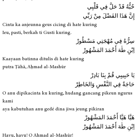
حُبُّهُ قَدْ حَلَّ فِي قَلْبِي
إِنَّ هَذَا الفَضْلَ مِنْ رَبِّي
Cinta ka anjeunna geus cicing di hate kuring
Ieu, pasti, berkah ti Gusti kuring.
سِرُّهُ فِي مُهْجَتِي مَسْطُورْ
اِبْنِ طٰهَ أَحْمَدَ المَشْهُورْ
Kaayaan batinna ditulis di hate kuring
putra Ṭāhā, Aḥmad al-Mashūr
يَا حَبِيبِي قُمْ بِنَا بَادِرْ
حَاجَةٌ فِي النَّفْسِ وَالخَاطِرْ
O anu dipikacinta ku kuring, hudang gancang pikeun ngurus
kami
aya kabutuhan anu gedé dina jiwa jeung pikiran
هَيَّا هَيَّا أَحْمَدَ المَشْهُورْ
اِبْنِ طٰهَ أَحْمَدَ المَشْهُورْ
Hayu, hayu! O Aḥmad al-Mashūr!