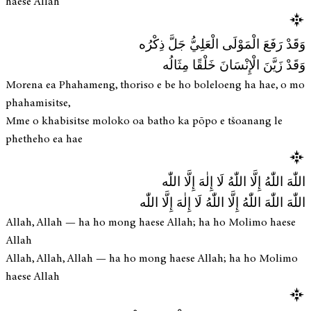
haese Allah
وَقَدْ رَفَعَ الْمَوْلَى الْعَلِيُّ جَلَّ ذِكْرُه
وَقَدْ زَيَّنَ الْإِنْسَانَ خَلْقًا مِثَالُه
Morena ea Phahameng, thoriso e be ho boleloeng ha hae, o mo
phahamisitse,
Mme o khabisitse moloko oa batho ka pōpo e tšoanang le
phetheho ea hae
اللّٰهَ اللّٰهُ إِلَّا اللّٰهُ لَا إِلٰهَ إِلَّا اللّٰه
اللّٰهَ اللّٰهَ اللّٰهُ إِلَّا اللّٰهُ لَا إِلٰهَ إِلَّا اللّٰه
Allah, Allah — ha ho mong haese Allah; ha ho Molimo haese
Allah
Allah, Allah, Allah — ha ho mong haese Allah; ha ho Molimo
haese Allah