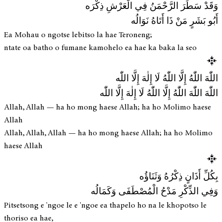
وَقَدْ سَطَرَ الرَّحْمَنُ فِي الْعَرْشِ ذِكْرَه
أَبُو بَشَرٍ مَنْ ذَا أَتَاهُ نَوَالُه
Ea Mohau o ngotse lebitso la hae Teroneng;
ntate oa batho o fumane kamohelo ea hae ka baka la seo
اللّٰهَ اللّٰهُ إِلَّا اللّٰهُ لَا إِلٰهَ إِلَّا اللّٰه
اللّٰهَ اللّٰهَ اللّٰهُ إِلَّا اللّٰهُ لَا إِلٰهَ إِلَّا اللّٰه
Allah, Allah — ha ho mong haese Allah; ha ho Molimo haese
Allah
Allah, Allah, Allah — ha ho mong haese Allah; ha ho Molimo
haese Allah
بِكُلِّ أَذَانٍ ذِكْرُهُ وَثَنَاؤُه
وَفِي الذِّكْرِ مَدْحُ الْمُصْطَفَى وَكَمَالُه
Pitsetsong e 'ngoe le e 'ngoe ea thapelo ho na le khopotso le
thoriso ea hae,