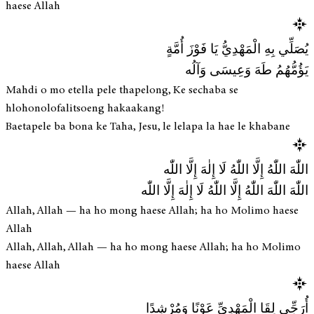
haese Allah
يُصَلِّي بِهِ الْمَهْدِيُّ يَا فَوْزَ أُمَّةٍ
يَؤُمُّهُمُ طَهَ وَعِيسَى وَآلُه
Mahdi o mo etella pele thapelong, Ke sechaba se
hlohonolofalitsoeng hakaakang!
Baetapele ba bona ke Taha, Jesu, le lelapa la hae le khabane
اللّٰهَ اللّٰهُ إِلَّا اللّٰهُ لَا إِلٰهَ إِلَّا اللّٰه
اللّٰهَ اللّٰهَ اللّٰهُ إِلَّا اللّٰهُ لَا إِلٰهَ إِلَّا اللّٰه
Allah, Allah — ha ho mong haese Allah; ha ho Molimo haese
Allah
Allah, Allah, Allah — ha ho mong haese Allah; ha ho Molimo
haese Allah
أُرَجِّي لِقَا الْمَهْدِيِّ عَوْنًا وَمُرْشِدًا