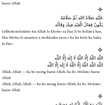
haese Allah
عَلَيْهِ صَلَاةُ اللهِ ثُمَّ سَلَامُهُ
يَكُونُ فِعَالُ الْعَبْدِ فِيكَ وَقَالُه
Litlhohonolofatso tsa Allah le khotso ea Hae li be holim'a hae,
Eka liketso le mantsoe a mohlanka enoa e ka ba feela ka baka
la Hao
اللّٰهَ اللّٰهُ إِلَّا اللّٰهُ لَا إِلٰهَ إِلَّا اللّٰه
اللّٰهَ اللّٰهَ اللّٰهُ إِلَّا اللّٰهُ لَا إِلٰهَ إِلَّا اللّٰه
Allah, Allah — ha ho mong haese Allah; ha ho Molimo haese
Allah
Allah, Allah, Allah — ha ho mong haese Allah; ha ho Molimo
haese Allah
عَلَيْهِ مَعَ الْآلِ الْكِرَامِ وَصَحْبِهِ