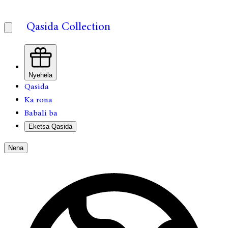
Qasida Collection
Nyehela
Qasida
Ka rona
Babali ba
Eketsa Qasida
Nena