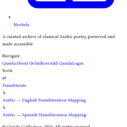
Nyehela
A curated archive of classical Arabic poetry, preserved and
made accessible.
Navigate
Qasida
About Us
Authors
Add Qasida
Login
Tools
⇄
Transliterate
↳
Arabic → English Transliteration Mapping
↳
Arabic → Spanish Transliteration Mapping
© Qasida Collection.
2026
. All rights reserved.