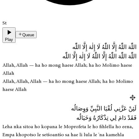
St
Queue
Play
اللّٰهَ اللّٰهُ إِلَّا اللّٰهُ لَا إِلٰهَ إِلَّا اللّٰه
اللّٰهَ اللّٰهَ اللّٰهُ إِلَّا اللّٰهُ لَا إِلٰهَ إِلَّا اللّٰه
Allah, Allah — ha ho mong haese Allah; ha ho Molimo haese
Allah
Allah, Allah, Allah — ha ho mong haese Allah; ha ho Molimo
haese Allah
لَئِنْ عَزَّنِي لُقْيَا النَّبِيِّ وَوِصَالُه
فَقَدْ دَامَ لِي تِذْكَارُهُ وَخَيَالُه
Leha nka sitoa ho kopana le Moprofeta le ho fihlella ho eena,
Empa khopotso le setšoantšo sa hae li lula le 'na kamehla