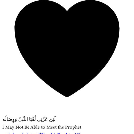
لَئِنْ عَزَّنِي لُقْيَا النَّبِيِّ وَوِصَالُه
I May Not Be Able to Meet the Prophet