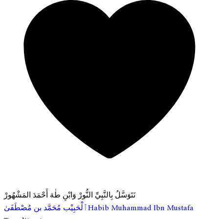
نَتَوَسَّلُ بِالنَّبِيِّ النُّورْ وَابْنِ طٰهَ أَحْمَدَ المَشْهُورْ
ٱلْحَبِيْب مُحَمَّد بن مُصْطَفَىٰ
Habib Muhammad Ibn Mustafa