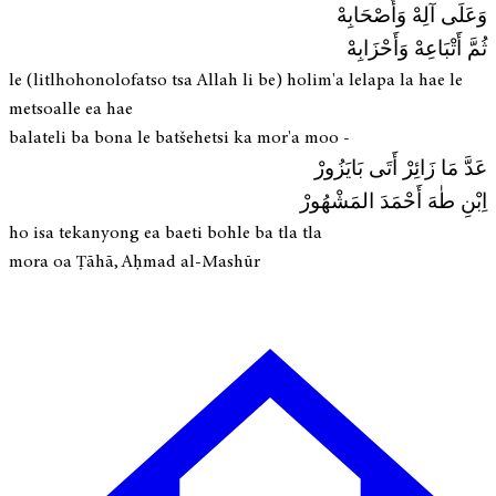
وَعَلَى آلِهْ وَأَصْحَابِهْ
ثُمَّ أَتْبَاعِهْ وَأَحْزَابِهْ
le (litlhohonolofatso tsa Allah li be) holim'a lelapa la hae le
metsoalle ea hae
balateli ba bona le batšehetsi ka mor'a moo -
عَدَّ مَا زَائِرْ أَتَى بَايَزُورْ
اِبْنِ طٰهَ أَحْمَدَ المَشْهُورْ
ho isa tekanyong ea baeti bohle ba tla tla
mora oa Ṭāhā, Aḥmad al-Mashūr