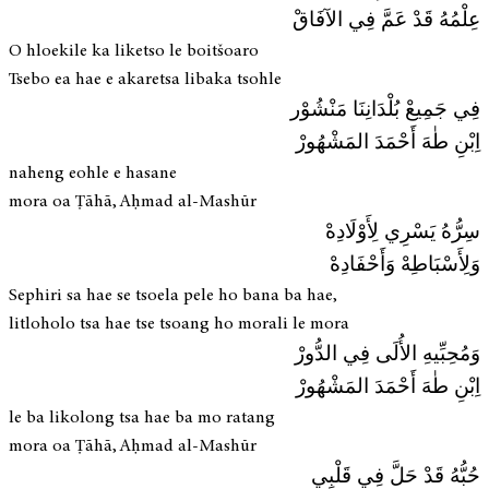
عِلْمُهُ قَدْ عَمَّ فِي الآفَاقْ
O hloekile ka liketso le boitšoaro
Tsebo ea hae e akaretsa libaka tsohle
فِي جَمِيعْ بُلْدَانِنَا مَنْشُوْر
اِبْنِ طٰهَ أَحْمَدَ المَشْهُورْ
naheng eohle e hasane
mora oa Ṭāhā, Aḥmad al-Mashūr
سِرُّهُ يَسْرِي لِأَوْلَادِهْ
وَلِأَسْبَاطِهْ وَأَحْفَادِهْ
Sephiri sa hae se tsoela pele ho bana ba hae,
litloholo tsa hae tse tsoang ho morali le mora
وَمُحِبِّيهِ الأُلَى فِي الدُّورْ
اِبْنِ طٰهَ أَحْمَدَ المَشْهُورْ
le ba likolong tsa hae ba mo ratang
mora oa Ṭāhā, Aḥmad al-Mashūr
حُبُّهُ قَدْ حَلَّ فِي قَلْبِي