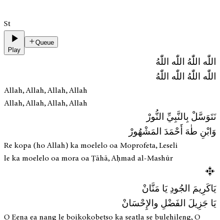
St
Queue
Play
اللّٰه اللّٰهُ اللّٰه اللّٰهُ
اللّٰه اللّٰهُ اللّٰه اللّٰهُ
Allah, Allah, Allah, Allah
Allah, Allah, Allah, Allah
نَتَوَسَّلْ بِالنَّبِيِّ النُّورْ
وَابْنِ طٰهَ أَحْمَدَ المَشْهُورْ
Re kopa (ho Allah) ka moelelo oa Moprofeta, Leseli
le ka moelelo oa mora oa Ṭāhā, Aḥmad al-Mashūr
يَاكَرِيمَ الجُودِ يَا مَنَّانْ
يَا جَزِيلَ الفَضْلِ والإِحْسَانْ
O Eena ea nang le boikokobetso ka seatla se bulehileng, O