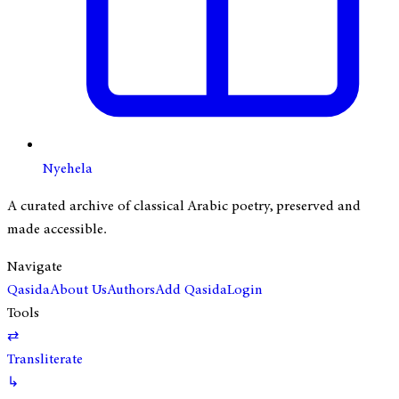
Nyehela
A curated archive of classical Arabic poetry, preserved and
made accessible.
Navigate
Qasida
About Us
Authors
Add Qasida
Login
Tools
⇄
Transliterate
↳