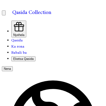
Qasida Collection
Nyehela
Qasida
Ka rona
Babali ba
Eketsa Qasida
Nena