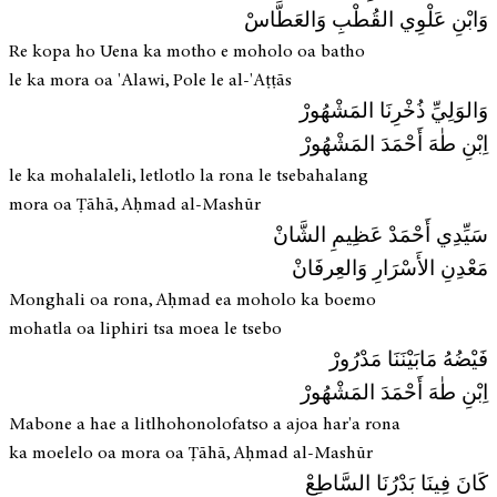
وَابْنِ عَلْوِي القُطْبِ وَالعَطَّاسْ
Re kopa ho Uena ka motho e moholo oa batho
le ka mora oa 'Alawi, Pole le al-'Aṭṭās
وَالوَلِيِّ ذُخْرِنَا المَشْهُورْ
اِبْنِ طٰهَ أَحْمَدَ المَشْهُورْ
le ka mohalaleli, letlotlo la rona le tsebahalang
mora oa Ṭāhā, Aḥmad al-Mashūr
سَيِّدِي أَحْمَدْ عَظِیمِ الشَّانْ
مَعْدِنِ الأَسْرَارِ وَالعِرفَانْ
Monghali oa rona, Aḥmad ea moholo ka boemo
mohatla oa liphiri tsa moea le tsebo
فَيْضُهُ مَابَيْنَنَا مَدْرُورْ
اِبْنِ طٰهَ أَحْمَدَ المَشْهُورْ
Mabone a hae a litlhohonolofatso a ajoa har'a rona
ka moelelo oa mora oa Ṭāhā, Aḥmad al-Mashūr
كَانَ فِينَا بَدْرُنَا السَّاطِعْ