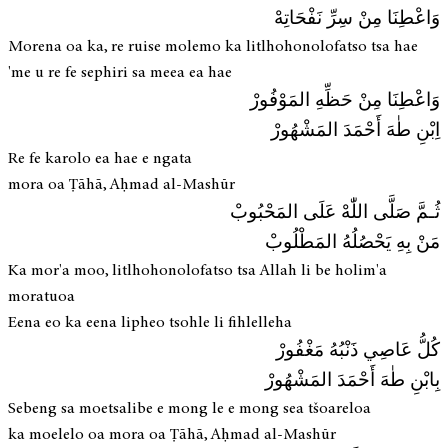
وَاعْطِنَا مِنْ سِرِّ نَفْحَاتِهْ
Morena oa ka, re ruise molemo ka litlhohonolofatso tsa hae
'me u re fe sephiri sa meea ea hae
وَاعْطِنَا مِنْ حَظِّهِ المَوْفُورْ
اِبْنِ طٰهَ أَحْمَدَ المَشْهُورْ
Re fe karolo ea hae e ngata
mora oa Ṭāhā, Aḥmad al-Mashūr
ثُـمَّ صَلَّى اللّٰهْ عَلَى المَحْبُوبْ
مَنْ بِهِ يَحْصُلُهُ المَطْلُوبْ
Ka mor'a moo, litlhohonolofatso tsa Allah li be holim'a
moratuoa
Eena eo ka eena lipheo tsohle li fihlelleha
كُلُّ عَاصِي ذَنْبُهُ مَغْفُورْ
بِابْنِ طٰهَ أَحْمَدَ المَشْهُورْ
Sebeng sa moetsalibe e mong le e mong sea tšoareloa
ka moelelo oa mora oa Ṭāhā, Aḥmad al-Mashūr