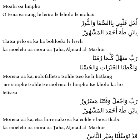
Moabi oa limpho
O Eena ea nang le leruo le leholo le mohau
أَمْلِ قَلْبِي بِاالصَّفَا وَالنُّورْ
بِابْنِ طٰهَ أَحْمَدَ المَشْهُورْ
Tlatsa pelo ea ka ka bohloeki le leseli
ka moelelo oa mora oa Ṭāhā, Aḥmad al-Mashūr
رَبِّ سَهِّلْ كُلَّمَا رُمْنَا
وَاعْطِنَا الخَيْرَاتِ وَالحُسْنَا
Morena oa ka, nolofalletsa tsohle tseo ke li batlang
'me u mphe tsohle tse molemo le limpho tse kholo ka ho
fetisisa
رَبِّ وَاجْعَلْ وَقْتَنَا مَسْرُورْ
بِابْنِ طٰهَ أَحْمَدَ المَشْهُورْ
Morena oa ka, etsa hore nako ea ka eohle e be ea thabo
ka moelelo oa mora oa Ṭāhā, Aḥmad al-Mashūr
قَدْ تَوَسَّلْنَا بِخَيْرِ النَّاسْ