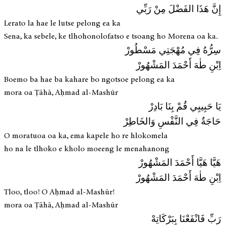
إِنَّ هَذَا الفَضْلَ مِنْ رَبِّي
Lerato la hae le lutse pelong ea ka
Sena, ka sebele, ke tlhohonolofatso e tsoang ho Morena oa ka.
سِرُّهُ فِي مُهْجَتِي مَسْطُورْ
اِبْنِ طٰهَ أَحْمَدَ المَشْهُورْ
Boemo ba hae ba kahare bo ngotsoe pelong ea ka
mora oa Ṭāhā, Aḥmad al-Mashūr
يَا حَبِيبِي قُمْ بِنَا بَادِرْ
حَاجَةٌ فِي النَّفْسِ وَالخَاطِرْ
O moratuoa oa ka, ema kapele ho re hlokomela
ho na le tlhoko e kholo moeeng le menahanong
هَيَّا هَيَّا أَحْمَدَ المَشْهُورْ
اِبْنِ طٰهَ أَحْمَدَ المَشْهُورْ
Tloo, tloo! O Aḥmad al-Mashūr!
mora oa Ṭāhā, Aḥmad al-Mashūr
رَبِّ فَانْفَعْنَا بِبَرْكَاتِهْ