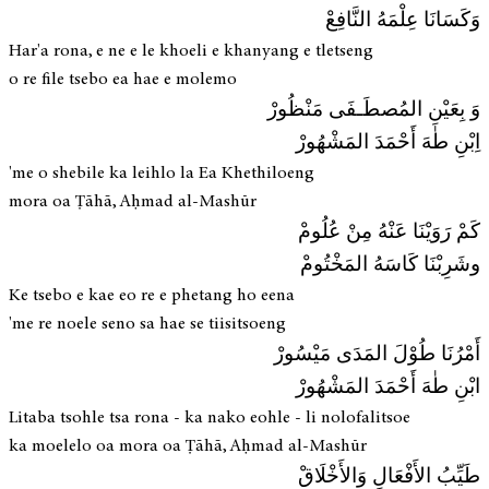
وَكَسَانَا عِلْمَهُ النَّافِعْ
Har'a rona, e ne e le khoeli e khanyang e tletseng
o re file tsebo ea hae e molemo
وَ بِعَيْنِ المُصطَـفَى مَنْظُورْ
اِبْنِ طٰهَ أَحْمَدَ المَشْهُورْ
'me o shebile ka leihlo la Ea Khethiloeng
mora oa Ṭāhā, Aḥmad al-Mashūr
كَمْ رَوَيْنَا عَنْهُ مِنْ عُلُومْ
وشَرِبْنَا كَاسَهُ المَخْتُومْ
Ke tsebo e kae eo re e phetang ho eena
'me re noele seno sa hae se tiisitsoeng
أَمْرُنَا طُوْلَ المَدَى مَيْسُورْ
ابْنِ طٰهَ أَحْمَدَ المَشْهُورْ
Litaba tsohle tsa rona - ka nako eohle - li nolofalitsoe
ka moelelo oa mora oa Ṭāhā, Aḥmad al-Mashūr
طَيِّبُ الأَفْعَالِ وَالأَخْلَاقْ