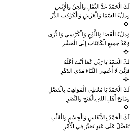
لَكَ الْحَمْدُ عَدَّ النَّمْلِ وَالْجِنِّ وَالْإِنْسِ
وَمِلْءَ السَّمَا وَالْعَرْشِ وَالْكَوْكَبِ الدُّرِّ
وَمِلْءَ الْفَضَا وَاللَّوْحِ وَالْكُرْسِي وَالثَّرَى
وَعَدَّ جَمِيعِ الْكَائِنَاتِ إِلَى الْحَشْرِ
لَكَ الْحَمْدُ يَا رَبِّي كَمَا أَنْتَ أَهْلُهُ
فَإِنِّيَ لَا أُحْصِي الثَّنَاءَ مَدَى الدَّهْرِ
لَكَ الْحَمْدُ يَا مُعْطِي الْمَوَاهِبَ بِالْفَضْلِ
وَمَانِحَ أَهْلِ اللهِ بِالْفَتْحِ وَالنَّصْرِ
لَكَ الْحَمْدُ بِالأَنْفَاسِ وَالْجِسْمِ وَالْقَلْبِ
تَفَضَّلْ عَلَى عَبْدٍ تَحَيَّرَ فِي الْأَمْرِ