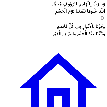
وَيَا رَبِّ بِالْهَادِي الرَّؤُوفِ مُحَمَّدِ
أَنِلْنَا عُلُومًا تَنْفَعُنَا يَوْمَ الْحَشْرِ
وَقَوِّنَا بِالْأَنْوَارِ فِي كُلِّ لَحْظَةٍ
وَثَبِّتْنَا عِنْدَ الْخَتْمِ وَالنَّزْعِ وَالْقَبْرِ