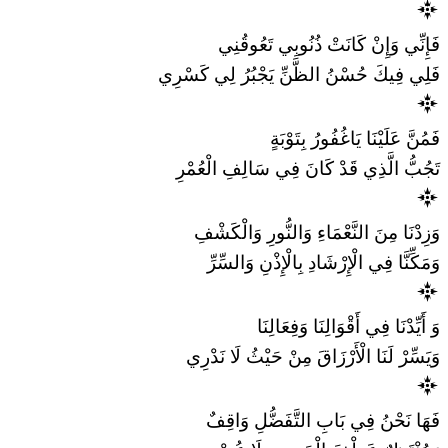
فَإِنِّي وَإِنْ كَانَتْ ذُنُوبِي تَعُوقُنِي
فَلِي فِيكَ حُسْنُ الظَّنِّ يَجْبُرُ لِي كَسْرِي
فَمُنَّ عَلَيْنَا يَاغُفُورُ بِتَوْبَةٍ
تَجُبُّ الَّذِي قَدْ كَانَ فِي سَالِفِ الْعُمْرِ
وَزِدْنَا مِنَ النَّعْمَاءِ وَالنُّورِ وَالْكَشْفِ
وَمَكِّنَّا فِي الْإِرْشَادِ بِالْإِذْنِ وَالسِّرِّ
وَ أَيِّدْنَا فِي أَقْوَالِنَا وَفِعَالِنَا
وَيَسِّرْ لَنَا الْأَرْزَاقَ مِنْ حَيْثُ لَا نَدْرِي
فَهَا نَحْنُ فِي بَابِ التَّفَضُّلِ وَاقِفٌ