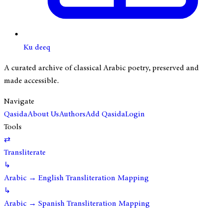
Ku deeq
A curated archive of classical Arabic poetry, preserved and
made accessible.
Navigate
Qasida
About Us
Authors
Add Qasida
Login
Tools
⇄
Transliterate
↳
Arabic → English Transliteration Mapping
↳
Arabic → Spanish Transliteration Mapping