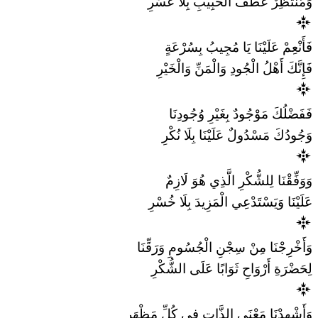
وَمُنْتَظِرٌ عَطْفَ الْحَبِيبِ بِلَا عُسْرِ
فَأَنْعِمْ عَلَيْنَا يَا مُجِيبُ بِسُرْعَةٍ
فَإِنَّكَ أَهْلُ الْجُودِ وَالْمَنِّ وَالْخَيْرِ
فَفَضْلُكَ مَوْجُودٌ بِغَيْرِ وُجُودِنَا
وَجُودُكَ مَسْدُولٌ عَلَيْنَا بِلَا نُكْرِ
وَوَفِّقْنَا لِلشُّكْرِ الَّذِي هُوَ لَازِمٌ
عَلَيْنَا وَيَسْتَدْعِي الْمَزِيدَ بِلَا خُسْرِ
وَأَخْرِجْنَا مِنْ سِجْنِ الْجُسُومِ وَرَقِّنَا
لِحَضْرَةِ أَرْوَاحِ ثَوَابًا عَلَى الشُّكْرِ
وَأَشْهِدْنَا مَعْنَى الذَّاتِ فِي كُلِّ مَظْهَرِ