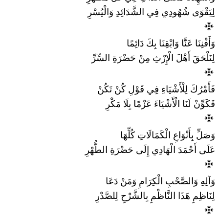
لِيَقْوَى شُهُودِي فِي الشَّدَائِدِ وَالْيُسْرِ
وَأَفْنِنَا عَنَّا وَابْقِنَا بِكَ دَائِمًا
لِنَلْحَقَ أَهْلَ الْإِرْثِ مِنْ حَضْرَةِ السِّرِّ
فَأَمْرُكَ لِلْأَشْيَاءِ فِي قَوْلِ كُنْ تَكُنْ
فَكَوِّنْ لَنَا الْأَشْيَاءَ عَزْمًا بِلَا مَكْرِ
وَصَلِّ بِأَنْوَاعِ الْكَمَالَاتِ كُلِّهَا
عَلَى أَحْمَدَ الْهَادِي إِلَى حَضْرَةِ الطُّهْرِ
وَآلِهِ وَالصَّحْبِ الْكِرَامِ وَمَنْ دَعَا
لِنَاظِمِ هَذَا النَّاظْمِ بِالشَّرْحِ لِلصَّدْرِ