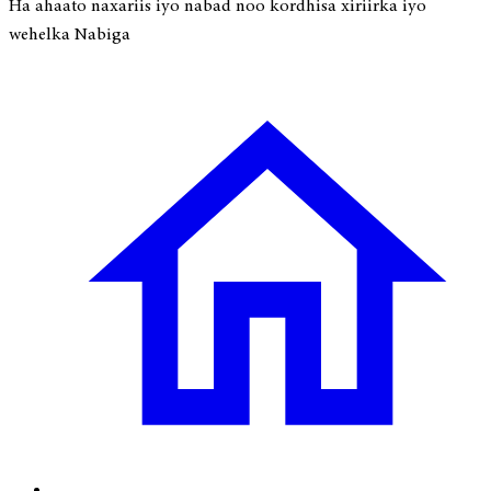
Ha ahaato naxariis iyo nabad noo kordhisa xiriirka iyo
wehelka Nabiga