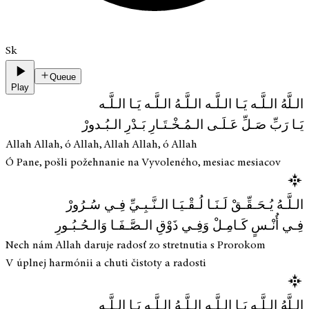
Sk
Queue
Play
الـلَّهُ الـلَّـه يَـا الـلَّـه الـلَّـهُ الـلَّـه يَـا الـلَّـه
يَـا رَبِّ صَـلِّ عَـلَـى الـمُـخْـتَـارِ بَـدْرِ الـبُـدورْ
Allah Allah, ó Allah, Allah Allah, ó Allah
Ó Pane, pošli požehnanie na Vyvoleného, mesiac mesiacov
الـلَّـهُ يُـحَـقِّـقْ لَـنَـا لُـقْـيَـا الـنَّـبِـيِّ فِـي سُـرُورْ
فِـي أُنْـسٍ كَـامِـلْ وَفِـي ذَوْقِ الـصَّـفَـا وَالـحُـبُـورِ
Nech nám Allah daruje radosť zo stretnutia s Prorokom
V úplnej harmónii a chuti čistoty a radosti
الـلَّهُ الـلَّـه يَـا الـلَّـه الـلَّـهُ الـلَّـه يَـا الـلَّـه