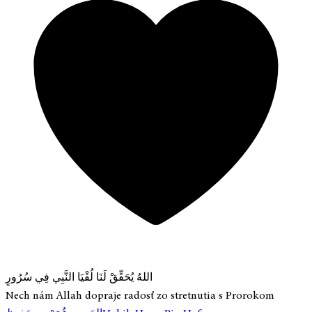
اللهُ يُحَقِّقْ لَنَا لُقْيَا النَّبِي فِي سُرُورٍ
Nech nám Allah dopraje radosť zo stretnutia s Prorokom