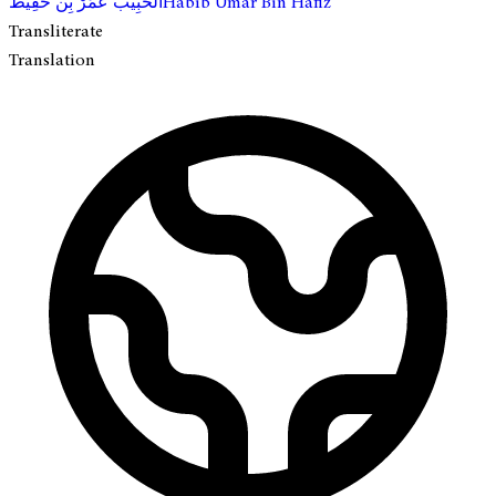
الحَبِيب عُمَرْ بِن حَفِيظ
Habib Umar Bin Hafiz
Transliterate
Translation