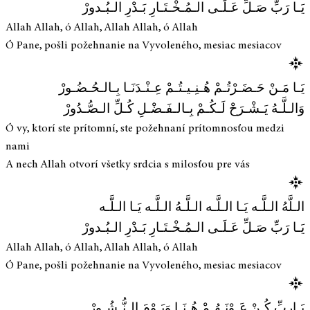
يَـا رَبِّ صَـلِّ عَـلَـى الـمُـخْـتَـارِ بَـدْرِ الـبُـدورْ
Allah Allah, ó Allah, Allah Allah, ó Allah
Ó Pane, pošli požehnanie na Vyvoleného, mesiac mesiacov
يَـا مَـنْ حَـضَـرْتُـمْ هُـنِـيـتُـمْ عِـنْـدَنَـا بِـالـحُـضُـورْ
وَالـلَّـهُ يَـشْـرَحْ لَـكُـمْ بِـالـفَـضْـلِ كُـلِّ الـصُّـدُورْ
Ó vy, ktorí ste prítomní, ste požehnaní prítomnosťou medzi
nami
A nech Allah otvorí všetky srdcia s milosťou pre vás
الـلَّهُ الـلَّـه يَـا الـلَّـه الـلَّـهُ الـلَّـه يَـا الـلَّـه
يَـا رَبِّ صَـلِّ عَـلَـى الـمُـخْـتَـارِ بَـدْرِ الـبُـدورْ
Allah Allah, ó Allah, Allah Allah, ó Allah
Ó Pane, pošli požehnanie na Vyvoleného, mesiac mesiacov
يَـارِبِّ كُـنْ عَـوْنَـهُـمْ هُـنَـا وَيَـوْمَ الـنُّـشُـورْ