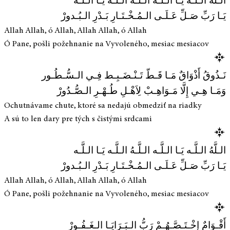
الـلَّهُ الـلَّـه يَـا الـلَّـه الـلَّـهُ الـلَّـه يَـا الـلَّـه
يَـا رَبِّ صَـلِّ عَـلَـى الـمُـخْـتَـارِ بَـدْرِ الـبُـدورْ
Allah Allah, ó Allah, Allah Allah, ó Allah
Ó Pane, pošli požehnanie na Vyvoleného, mesiac mesiacov
نَـذُوقُ أَذْوَاقٌ مَـا قَـطّ تَـنْـضَـبِـط فِـي الـسُّـطُـور
وَمَـا هِـي إِلَّا مَـوَاهِـبْ لِاَهْـلِ طُـهْـرِ الـصُّـدُورْ
Ochutnávame chute, ktoré sa nedajú obmedziť na riadky
A sú to len dary pre tých s čistými srdcami
الـلَّهُ الـلَّـه يَـا الـلَّـه الـلَّـهُ الـلَّـه يَـا الـلَّـه
يَـا رَبِّ صَـلِّ عَـلَـى الـمُـخْـتَـارِ بَـدْرِ الـبُـدورْ
Allah Allah, ó Allah, Allah Allah, ó Allah
Ó Pane, pošli požehnanie na Vyvoleného, mesiac mesiacov
أَقْـوَامٌ إِخْـتَـصَّـهُـمْ رَبُّ الـبَـرَايَـا الـغَـفُـورْ