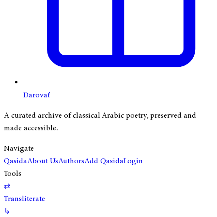
Darovať
A curated archive of classical Arabic poetry, preserved and
made accessible.
Navigate
Qasida
About Us
Authors
Add Qasida
Login
Tools
⇄
Transliterate
↳