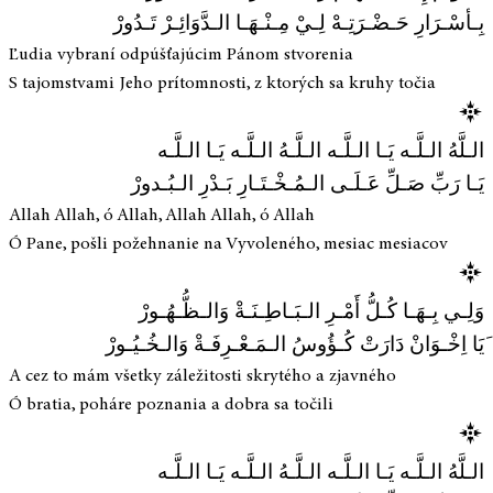
بِـأسْـرَارِ حَـضْـرَتِـهْ لِـيْ مِـنْـهَـا الـدَّوَائِـرْ تَـدُورْ
Ľudia vybraní odpúšťajúcim Pánom stvorenia
S tajomstvami Jeho prítomnosti, z ktorých sa kruhy točia
الـلَّهُ الـلَّـه يَـا الـلَّـه الـلَّـهُ الـلَّـه يَـا الـلَّـه
يَـا رَبِّ صَـلِّ عَـلَـى الـمُـخْـتَـارِ بَـدْرِ الـبُـدورْ
Allah Allah, ó Allah, Allah Allah, ó Allah
Ó Pane, pošli požehnanie na Vyvoleného, mesiac mesiacov
وَلِـي بِـهَـا كُـلُّ أَمْـرِ الـبَـاطِـنَـةْ وَالـظُّـهُـورْ
َیَا اِخْـوَانْ دَارَتْ كُـؤُوسُ الـمَـعْـرِفَـةْ وَالـخُـيُـورْ
A cez to mám všetky záležitosti skrytého a zjavného
Ó bratia, poháre poznania a dobra sa točili
الـلَّهُ الـلَّـه يَـا الـلَّـه الـلَّـهُ الـلَّـه يَـا الـلَّـه