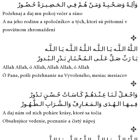
وَآلِـهْ وَصَـحْـبِـهْ وَمَـنْ هُـمْ فِـي الـحَـضِـيـرَةْ حُـضُـورْ
Požehnaj a daj mu pokoj večer a ráno
A na jeho rodinu a spoločníkov a tých, ktorí sú prítomní v
posvätnom zhromaždení
الـلَّهُ الـلَّـه يَـا الـلَّـه الـلَّـهُ الـلَّـه يَـا الـلَّـه
يَـا رَبِّ صَـلِّ عَـلَـى الـمُـخْـتَـارِ بَـدْرِ الـبُـدورْ
Allah Allah, ó Allah, Allah Allah, ó Allah
Ó Pane, pošli požehnanie na Vyvoleného, mesiac mesiacov
وَاجْـعَـلْ لَـنَـا عِـنْـدَهُـمْ كَـاسَـاتْ حُـسْـنٍ تَـدُورْ
فِـيـهَـا الـهُـدَى وَالـمَـعَـارِفْ وَالـشَّـرَابِ الـطَّـهُـورْ
A daj nám od nich poháre krásy, ktoré sa točia
Obsahujúce vedenie, poznanie a čistý nápoj