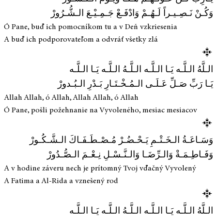
وَكُـنْ نَـصِـيـراً لَـهُـمْ وَادْفَـعْ جَـمِـيْـعَ الـشُّـرُورْ
Ó Pane, buď ich pomocníkom tu a v Deň vzkriesenia
A buď ich podporovateľom a odvráť všetky zlá
الـلَّهُ الـلَّـه يَـا الـلَّـه الـلَّـهُ الـلَّـه يَـا الـلَّـه
يَـا رَبِّ صَـلِّ عَـلَـى الـمُـخْـتَـارِ بَـدْرِ الـبُـدورْ
Allah Allah, ó Allah, Allah Allah, ó Allah
Ó Pane, pošli požehnanie na Vyvoleného, mesiac mesiacov
وَسَـاعَـةُ الـخَـتْـمِ يَـحْـضُـرْ مُـصْـطَـفَـاكَ الـشَّـكُـورْ
وَفَـاطِـمَـةْ وَالـرِّضَـا وَالـنَّـسْـلِ نِـعْـمَ الـصُّـدُورْ
A v hodine záveru nech je prítomný Tvoj vďačný Vyvolený
A Fatima a Al-Rida a vznešený rod
الـلَّهُ الـلَّـه يَـا الـلَّـه الـلَّـهُ الـلَّـه يَـا الـلَّـه