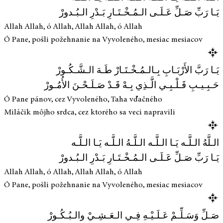
يَـا رَبِّ صَـلِّ عَـلَـى الـمُـخْـتَـارِ بَـدْرِ الـبُـدورْ
Allah Allah, ó Allah, Allah Allah, ó Allah
Ó Pane, pošli požehnanie na Vyvoleného, mesiac mesiacov
يَـا رَبَّ الأَرْبَـابِ بِـالـمُـخْـتَـارْ طَـهَ الـشَّـكُـورْ
حَـبِـيـبِ قَـلْـبِـي الَّـذِي بِـهْ قَـدْ صَـلَـحْـنَ الأُمُـورْ
Ó Pane pánov, cez Vyvoleného, Taha vďačného
Miláčik môjho srdca, cez ktorého sa veci napravili
الـلَّهُ الـلَّـه يَـا الـلَّـه الـلَّـهُ الـلَّـه يَـا الـلَّـه
يَـا رَبِّ صَـلِّ عَـلَـى الـمُـخْـتَـارِ بَـدْرِ الـبُـدورْ
Allah Allah, ó Allah, Allah Allah, ó Allah
Ó Pane, pošli požehnanie na Vyvoleného, mesiac mesiacov
صَـلِّ وَسَـلِّـمْ عَـلَـيْـهِ فِـي الـعَـشِـيْ والـبُـكُـورْ