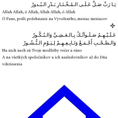
يَـا رَبِّ صَـلِّ عَـلَـى الـمُـخْـتَـارِ بَـدْرِ الـبُـدورْ
Allah Allah, ó Allah, Allah Allah, ó Allah
Ó Pane, pošli požehnanie na Vyvoleného, mesiac mesiacov
عَـلَـيْـهِـمُ صَـلَـواَتُـكْ بِـالـعَـشِـيِّ وَالـبُـكُـورْ
وَالـصَّـحْـبِ أَجْـمَـعْ وَتَـابِـعِـهِـمْ لِـيَـوْمِ الـنُّـشُـورْ
Na nich nech sú Tvoje modlitby večer a ráno
A na všetkých spoločníkov a ich nasledovníkov až do Dňa
vzkriesenia