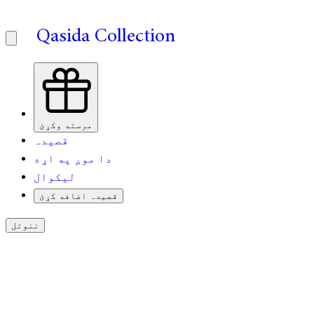
Qasida Collection
مرسته وکړئ
قصیدہ
دا موږ په اړه
لیکوال
قصیدہ اضافه کړئ
ننوتل