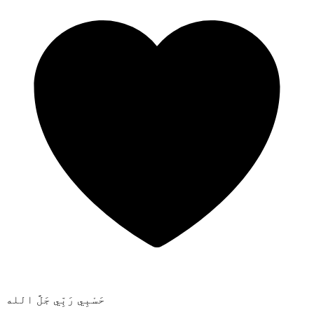
حَسْبِي رَبِّي جَلَّ الله