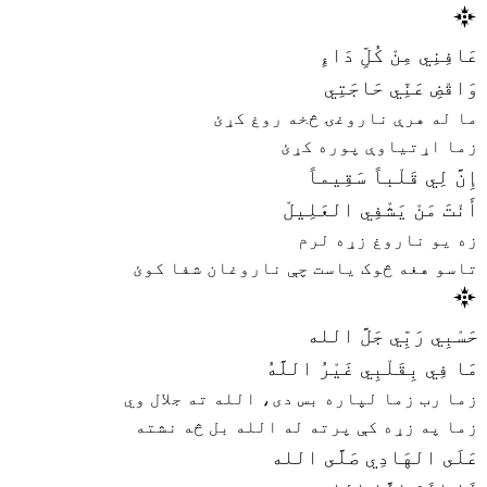
عَافِنِي مِنْ كُلِّ دَاءٍ
وَاقْضِ عَنِّي حَاجَتِي
ما له هرې ناروغۍ څخه روغ کړئ
زما اړتیاوې پوره کړئ
إِنَّ لِي قَلْباً سَقِيماً
أَنْتَ مَنْ يَشْفِي العَلِيلْ
زه یو ناروغ زړه لرم
تاسو هغه څوک یاست چې ناروغان شفا کوئ
حَسْبِي رَبِّي جَلَّ الله
مَا فِي بِقَلْبِي غَيْرُ اللَّهُ
زما رب زما لپاره بس دی، الله ته جلال وي
زما په زړه کې پرته له الله بل څه نشته
عَلَى الهَادِي صَلَّى الله