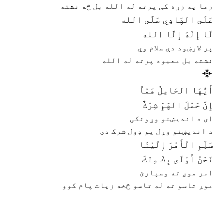
زما په زړه کې پرته له الله بل څه نشته
عَلَى الهَادِي صَلَّى الله
لَا إِلَهَ إِلَّا الله
پر لارښود دې سلام وي
نشته بل معبود پرته له الله
أَيُّهَا الحَامِلُ هَمّاً
إِنَّ حَمْلَ الهَمِّ شِرْكٌ
ای د اندیښنو وړونکی
د اندیښنو وړل یو ډول شرک دی
سَلِّمِ الْأَمْرَ إِلَيْنَا
نَحْنُ أَوْلَى بِكَ مِنْكَ
امر موږ ته وسپارئ
موږ تاسو ته له تاسو څخه زیات پام کوو