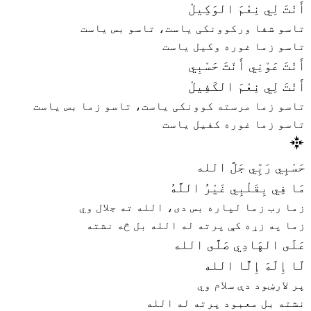
أَنْتَ لِي نِعْمَ الوَكِيلْ
تاسو شفا ورکوونکی یاست، تاسو بس یاست
تاسو زما غوره وکیل یاست
أَنْتَ عَوْنِي أَنْتَ حَسْبِي
أَنْتَ لِي نِعْمَ الكَفِيلْ
تاسو زما مرسته کوونکی یاست، تاسو زما بس یاست
تاسو زما غوره کفیل یاست
حَسْبِي رَبِّي جَلَّ الله
مَا فِي بِقَلْبِي غَيْرُ اللَّهُ
زما رب زما لپاره بس دی، الله ته جلال وي
زما په زړه کې پرته له الله بل څه نشته
عَلَى الهَادِي صَلَّى الله
لَا إِلَهَ إِلَّا الله
پر لارښود دې سلام وي
نشته بل معبود پرته له الله