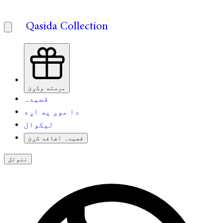
Qasida Collection
مرسته وکړئ
قصیدہ
دا موږ په اړه
لیکوال
قصیدہ اضافه کړئ
ننوتل