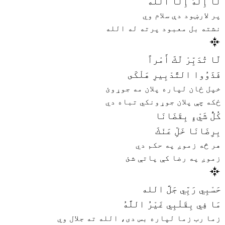
لَا إِلَهَ إِلَّا الله
پر لارښود دې سلام وي
نشته بل معبود پرته له الله
لَا تُدَبِّرْ لَكَ أَمْراً
فَذَوُوا التَّدْبِيرِ هَلْكَى
خپل ځان لپاره پلان مه جوړوئ
ځکه چې پلان جوړونکي تباه دي
كُلُّ شَيْءٍ بِقَضَانَا
بِرِضَانَا خَلِّ عَنْكَ
هر څه زموږ په حکم دي
زموږ په رضا کې پاتې شئ
حَسْبِي رَبِّي جَلَّ الله
مَا فِي بِقَلْبِي غَيْرُ اللَّهُ
زما رب زما لپاره بس دی، الله ته جلال وي