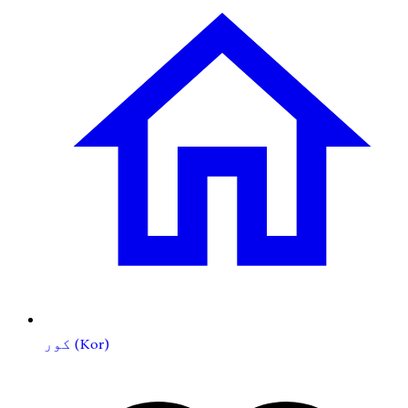
کور (Kor)