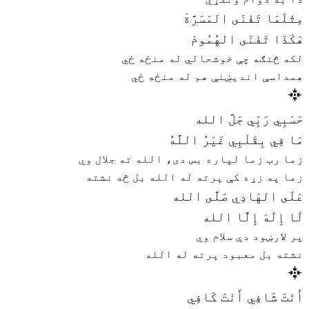
مِثْلَمَا تَفْنَى المَسَرَّةْ
هَكَذَا تَفْنَى الهُمُومْ
لکه څنګه چې خوشحالي له منځه ځي
همداسې اندیښنې هم له منځه ځي
حَسْبِي رَبِّي جَلَّ الله
مَا فِي بِقَلْبِي غَيْرُ اللَّهُ
زما رب زما لپاره بس دی، الله ته جلال وي
زما په زړه کې پرته له الله بل څه نشته
عَلَى الهَادِي صَلَّى الله
لَا إِلَهَ إِلَّا الله
پر لارښود دې سلام وي
نشته بل معبود پرته له الله
أَنْتَ شَافِي أَنْتَ كَافِي