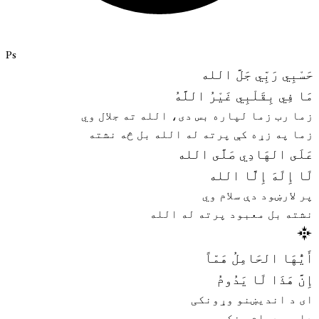
Ps
حَسْبِي رَبِّي جَلَّ الله
مَا فِي بِقَلْبِي غَيْرُ اللَّهُ
زما رب زما لپاره بس دی، الله ته جلال وي
زما په زړه کې پرته له الله بل څه نشته
عَلَى الهَادِي صَلَّى الله
لَا إِلَهَ إِلَّا الله
پر لارښود دې سلام وي
نشته بل معبود پرته له الله
أَيُّهَا الحَامِلُ هَمّاً
إِنَّ هَذَا لَا يَدُومُ
ای د اندیښنو وړونکی
دا به دوام ونکړي