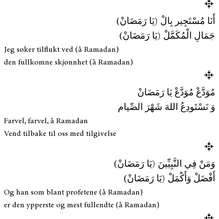
أَنَا مُسْتَجِير بِالْ (يَا رَمَضَانْ)
جَمَالِ الْمُكَمَّلْ (يَا رَمَضَانْ)
Jeg søker tilflukt ved (å Ramadan)
den fullkomne skjønnhet (å Ramadan)
مُوَدَّعْ مُوَدَّعْ يَا رَمَضَانْ
وَ نَسْتَودِعُ اللهَ شَهْرَ الصِّيام
Farvel, farvel, å Ramadan
Vend tilbake til oss med tilgivelse
وَمَنْ فِي النَّبِيِّينَ (يَا رَمَضَانْ)
أَفْضَلْ وَأَكْمَلْ (يَا رَمَضَانْ)
Og han som blant profetene (å Ramadan)
er den ypperste og mest fullendte (å Ramadan)