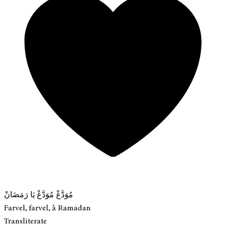
مُوَدَّعْ مُوَدَّعْ يَا رَمَضَانْ
Farvel, farvel, å Ramadan
Transliterate