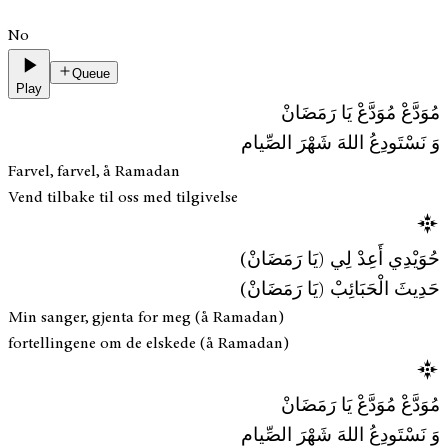
No
Queue
Play
مُوَدَّعْ مُوَدَّعْ يَا رَمَضَانْ
وَ نَسْتَودِعُ اللهَ شَهْرَ الصِّيام
Farvel, farvel, å Ramadan
Vend tilbake til oss med tilgivelse
حُوَيْدِي أَعِدْ لِي (يَا رَمَضَانْ)
حَدِيثَ الْحَبَائِبْ (يَا رَمَضَانْ)
Min sanger, gjenta for meg (å Ramadan)
fortellingene om de elskede (å Ramadan)
مُوَدَّعْ مُوَدَّعْ يَا رَمَضَانْ
وَ نَسْتَودِعُ اللهَ شَهْرَ الصِّيام