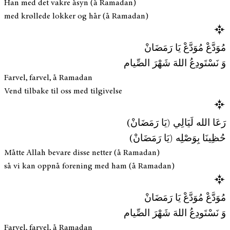
Han med det vakre åsyn (å Ramadan)
med krøllede lokker og hår (å Ramadan)
مُوَدَّعْ مُوَدَّعْ يَا رَمَضَانْ
وَ نَسْتَودِعُ اللهَ شَهْرَ الصِّيام
Farvel, farvel, å Ramadan
Vend tilbake til oss med tilgivelse
رَعَا الله لَيَالِي (يَا رَمَضَانْ)
حُظِينَا بِوَصْلِه (يَا رَمَضَانْ)
Måtte Allah bevare disse netter (å Ramadan)
så vi kan oppnå forening med ham (å Ramadan)
مُوَدَّعْ مُوَدَّعْ يَا رَمَضَانْ
وَ نَسْتَودِعُ اللهَ شَهْرَ الصِّيام
Farvel, farvel, å Ramadan