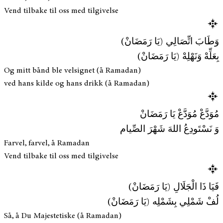
Vend tilbake til oss med tilgivelse
وَطَابَ اتِّصَالِي (يَا رَمَضَانْ)
بِعَلِّهْ وَنَهْلِهْ (يَا رَمَضَانْ)
Og mitt bånd ble velsignet (å Ramadan)
ved hans kilde og hans drikk (å Ramadan)
مُوَدَّعْ مُوَدَّعْ يَا رَمَضَانْ
وَ نَسْتَودِعُ اللهَ شَهْرَ الصِّيام
Farvel, farvel, å Ramadan
Vend tilbake til oss med tilgivelse
فَيَا ذَا الْجَلَالِ (يَا رَمَضَانْ)
لُفْ شَمْلِي بِشَمْلِه (يَا رَمَضَانْ)
Så, å Du Majestetiske (å Ramadan)