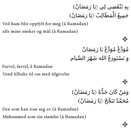
بِهِ تَنْقَضِي لِي (يَا رَمَضَانْ)
جَمِيعُ الْمَطَالِبْ (يَا رَمَضَانْ)
Ved ham blir oppfylt for meg (å Ramadan)
alle mine ønsker og mål (å Ramadan)
مُوَدَّعْ مُوَدَّعْ يَا رَمَضَانْ
وَ نَسْتَودِعُ اللهَ شَهْرَ الصِّيام
Farvel, farvel, å Ramadan
Vend tilbake til oss med tilgivelse
وَمَنْ كَانَ جَدُّهْ (يَا رَمَضَانْ)
مُحَمَّدْ تَبَجَّحْ (يَا رَمَضَانْ)
Den som kan rose seg av (å Ramadan)
Muhammed som sin stamfar (å Ramadan)