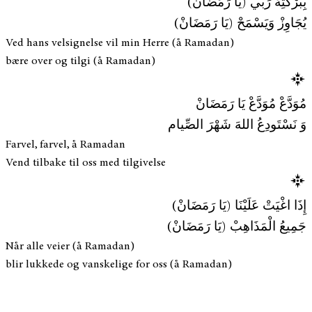
بِبَرْكَتِهْ رَبِّي (يَا رَمَضَانْ)
يُجَاوِزْ وَيَسْمَحْ (يَا رَمَضَانْ)
Ved hans velsignelse vil min Herre (å Ramadan)
bære over og tilgi (å Ramadan)
مُوَدَّعْ مُوَدَّعْ يَا رَمَضَانْ
وَ نَسْتَودِعُ اللهَ شَهْرَ الصِّيام
Farvel, farvel, å Ramadan
Vend tilbake til oss med tilgivelse
إِذَا اغْيَتْ عَلَيْنَا (يَا رَمَضَانْ)
جَمِيعُ الْمَذَاهِبْ (يَا رَمَضَانْ)
Når alle veier (å Ramadan)
blir lukkede og vanskelige for oss (å Ramadan)