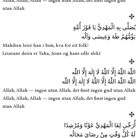
Allah, Allah, Allah — ingen utan Allah; det finst ingen gud
utan Allah
يُصَلِّي بِهِ الْمَهْدِيُّ يَا فَوْزَ أُمَّةٍ
يَؤُمُّهُمُ طَهَ وَعِيسَى وَآلُه
Mahdien leier han i bøn, kva for eit folk!
Leiarane deira er Taha, Jesus og hans edle slekt
اللّٰهَ اللّٰهُ إِلَّا اللّٰهُ لَا إِلٰهَ إِلَّا اللّٰه
اللّٰهَ اللّٰهَ اللّٰهُ إِلَّا اللّٰهُ لَا إِلٰهَ إِلَّا اللّٰه
Allah, Allah — ingen utan Allah; det finst ingen gud utan Allah
Allah, Allah, Allah — ingen utan Allah; det finst ingen gud
utan Allah
أُرَجِّي لِقَا الْمَهْدِيِّ عَوْنًا وَمُرْشِدًا
لَهُ كُلُّ وَقْتٍ مِنْ رِضَايَ مَجَالُه