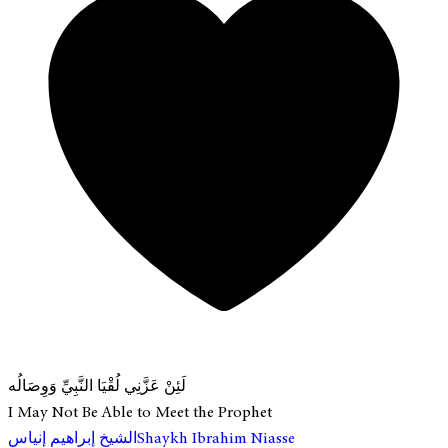
لَئِنْ عَزَّنِي لُقْيَا النَّبِيِّ وَوِصَالُه
I May Not Be Able to Meet the Prophet
الشيخ إبراهيم إنياس
Shaykh Ibrahim Niasse