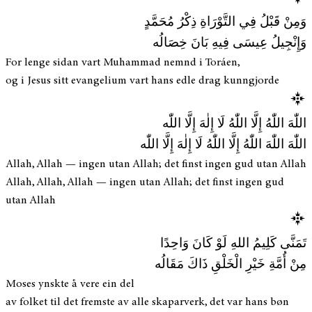
وَمِنْ قَبْلُ فِي التَّوْرَاةِ ذِكْرُ مُحَمَّدٍ
وَإِنْجِيلُ عِيسَى فِيهِ بَانَ خِصَالُه
For lenge sidan vart Muhammad nemnd i Toráen,
og i Jesus sitt evangelium vart hans edle drag kunngjorde
اللّٰهَ اللّٰهُ إِلَّا اللّٰهُ لَا إِلٰهَ إِلَّا اللّٰه
اللّٰهَ اللّٰهَ اللّٰهُ إِلَّا اللّٰهُ لَا إِلٰهَ إِلَّا اللّٰه
Allah, Allah — ingen utan Allah; det finst ingen gud utan Allah
Allah, Allah, Allah — ingen utan Allah; det finst ingen gud
utan Allah
تَمَنَّى كَلِيمُ اللهِ لَوْ كَانَ وَاحِدًا
مِنْ أُمَّةِ خَيْرِ الْخَلْقِ ذَاكَ مَقَالُه
Moses ynskte å vere ein del
av folket til det fremste av alle skaparverk, det var hans bøn