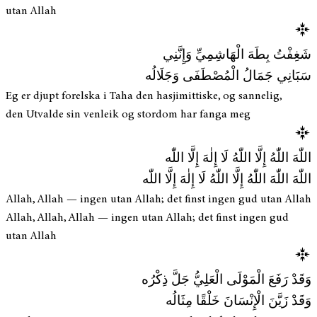
utan Allah
شَغِفْتُ بِطَهَ الْهَاشِمِيِّ وَإِنَّنِي
سَبَانِي جَمَالُ الْمُصْطَفَى وَجَلَالُه
Eg er djupt forelska i Taha den hasjimittiske, og sannelig,
den Utvalde sin venleik og stordom har fanga meg
اللّٰهَ اللّٰهُ إِلَّا اللّٰهُ لَا إِلٰهَ إِلَّا اللّٰه
اللّٰهَ اللّٰهَ اللّٰهُ إِلَّا اللّٰهُ لَا إِلٰهَ إِلَّا اللّٰه
Allah, Allah — ingen utan Allah; det finst ingen gud utan Allah
Allah, Allah, Allah — ingen utan Allah; det finst ingen gud
utan Allah
وَقَدْ رَفَعَ الْمَوْلَى الْعَلِيُّ جَلَّ ذِكْرُه
وَقَدْ زَيَّنَ الْإِنْسَانَ خَلْقًا مِثَالُه