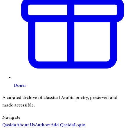
Doner
A curated archive of classical Arabic poetry, preserved and
made accessible.
Navigate
Qasida
About Us
Authors
Add Qasida
Login