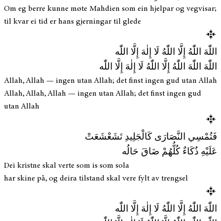
Om eg berre kunne møte Mahdien som ein hjelpar og vegvisar;
til kvar ei tid er hans gjerningar til glede
اللّٰهَ اللّٰهُ إِلَّا اللّٰهُ لَا إِلٰهَ إِلَّا اللّٰه
اللّٰهَ اللّٰهَ اللّٰهُ إِلَّا اللّٰهُ لَا إِلٰهَ إِلَّا اللّٰه
Allah, Allah — ingen utan Allah; det finst ingen gud utan Allah
Allah, Allah, Allah — ingen utan Allah; det finst ingen gud
utan Allah
فَتُمْسِي النَّصَارَى كَالْجَلِيدِ تَشَعْشَعَتْ
عَلَيْهِ ذُكَاءٌ كُلُّهُمْ ضَاقَ حَالُه
Dei kristne skal verte som is som sola
har skine på, og deira tilstand skal vere fylt av trengsel
اللّٰهَ اللّٰهُ إِلَّا اللّٰهُ لَا إِلٰهَ إِلَّا اللّٰه