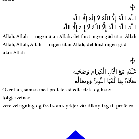
اللّٰهَ اللّٰهُ إِلَّا اللّٰهُ لَا إِلٰهَ إِلَّا اللّٰه
اللّٰهَ اللّٰهَ اللّٰهُ إِلَّا اللّٰهُ لَا إِلٰهَ إِلَّا اللّٰه
Allah, Allah — ingen utan Allah; det finst ingen gud utan Allah
Allah, Allah, Allah — ingen utan Allah; det finst ingen gud
utan Allah
عَلَيْهِ مَعَ الْآلِ الْكِرَامِ وَصَحْبِهِ
صَلَاةً بِهَا لُقْيَا النَّبِيِّ وَوِصَالُه
Over han, saman med profeten si edle slekt og hans
følgjesveinar,
vere velsigning og fred som styrkjer vår tilknyting til profeten