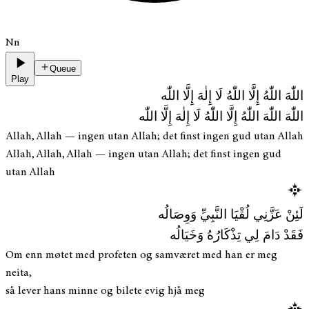
Nn
Queue
Play
اللّٰهَ اللّٰهُ إِلَّا اللّٰهُ لَا إِلٰهَ إِلَّا اللّٰه
اللّٰهَ اللّٰهَ اللّٰهُ إِلَّا اللّٰهُ لَا إِلٰهَ إِلَّا اللّٰه
Allah, Allah — ingen utan Allah; det finst ingen gud utan Allah
Allah, Allah, Allah — ingen utan Allah; det finst ingen gud
utan Allah
لَئِنْ عَزَّنِي لُقْيَا النَّبِيِّ وَوِصَالُه
فَقَدْ دَامَ لِي تِذْكَارُهُ وَخَيَالُه
Om enn møtet med profeten og samværet med han er meg
neita,
så lever hans minne og bilete evig hjå meg