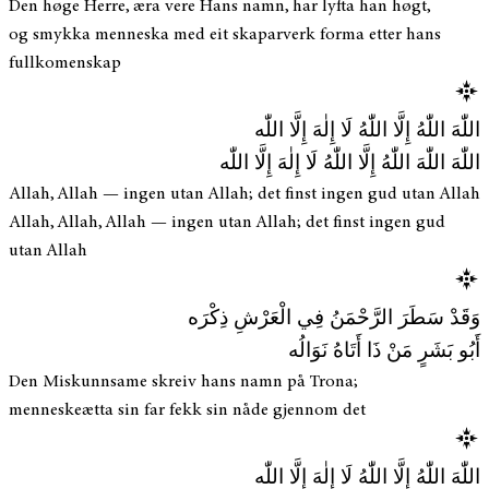
Den høge Herre, æra vere Hans namn, har lyfta han høgt,
og smykka menneska med eit skaparverk forma etter hans
fullkomenskap
اللّٰهَ اللّٰهُ إِلَّا اللّٰهُ لَا إِلٰهَ إِلَّا اللّٰه
اللّٰهَ اللّٰهَ اللّٰهُ إِلَّا اللّٰهُ لَا إِلٰهَ إِلَّا اللّٰه
Allah, Allah — ingen utan Allah; det finst ingen gud utan Allah
Allah, Allah, Allah — ingen utan Allah; det finst ingen gud
utan Allah
وَقَدْ سَطَرَ الرَّحْمَنُ فِي الْعَرْشِ ذِكْرَه
أَبُو بَشَرٍ مَنْ ذَا أَتَاهُ نَوَالُه
Den Miskunnsame skreiv hans namn på Trona;
menneskeætta sin far fekk sin nåde gjennom det
اللّٰهَ اللّٰهُ إِلَّا اللّٰهُ لَا إِلٰهَ إِلَّا اللّٰه