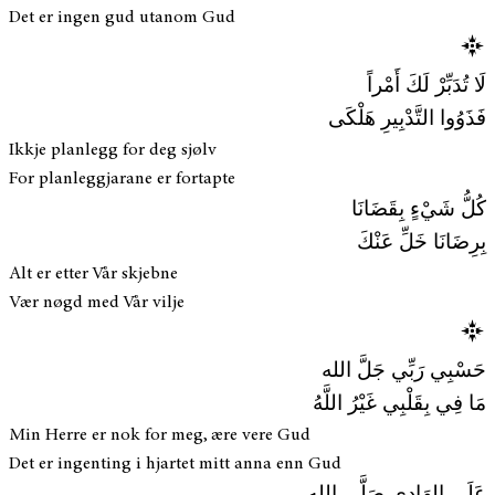
Det er ingen gud utanom Gud
لَا تُدَبِّرْ لَكَ أَمْراً
فَذَوُوا التَّدْبِيرِ هَلْكَى
Ikkje planlegg for deg sjølv
For planleggjarane er fortapte
كُلُّ شَيْءٍ بِقَضَانَا
بِرِضَانَا خَلِّ عَنْكَ
Alt er etter Vår skjebne
Vær nøgd med Vår vilje
حَسْبِي رَبِّي جَلَّ الله
مَا فِي بِقَلْبِي غَيْرُ اللَّهُ
Min Herre er nok for meg, ære vere Gud
Det er ingenting i hjartet mitt anna enn Gud