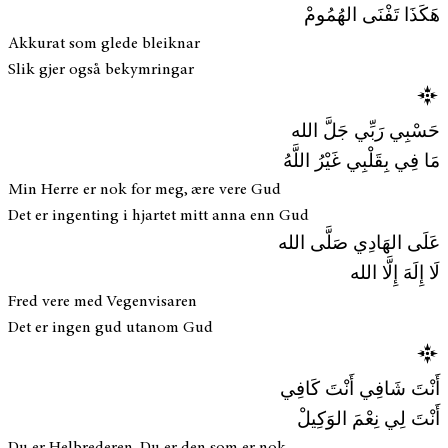
هَكَذَا تَفْنَى الهُمُومْ
Akkurat som glede bleiknar
Slik gjer også bekymringar
حَسْبِي رَبِّي جَلَّ الله
مَا فِي بِقَلْبِي غَيْرُ اللَّهُ
Min Herre er nok for meg, ære vere Gud
Det er ingenting i hjartet mitt anna enn Gud
عَلَى الهَادِي صَلَّى الله
لَا إِلَهَ إِلَّا الله
Fred vere med Vegenvisaren
Det er ingen gud utanom Gud
أَنْتَ شَافِي أَنْتَ كَافِي
أَنْتَ لِي نِعْمَ الوَكِيلْ
Du er Helbrederen, Du er den som er nok