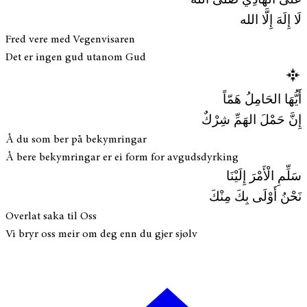
عَلَى الهَادِي صَلَّى الله
لَا إِلَهَ إِلَّا الله
Fred vere med Vegenvisaren
Det er ingen gud utanom Gud
أَيُّهَا الحَامِلُ هَمّاً
إِنَّ حَمْلَ الهَمِّ شِرْكٌ
Å du som ber på bekymringar
Å bere bekymringar er ei form for avgudsdyrking
سَلِّمِ الْأَمْرَ إِلَيْنَا
نَحْنُ أَوْلَى بِكَ مِنْكَ
Overlat saka til Oss
Vi bryr oss meir om deg enn du gjer sjølv