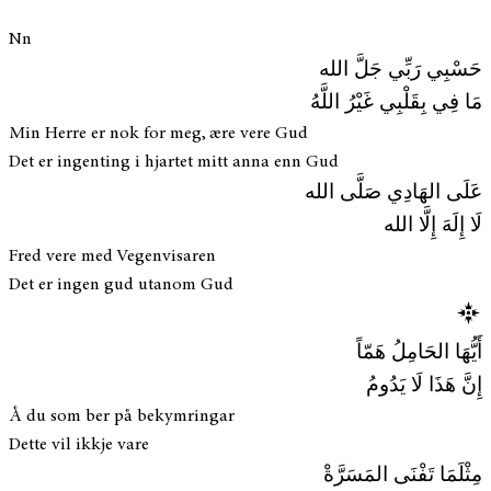
Nn
حَسْبِي رَبِّي جَلَّ الله
مَا فِي بِقَلْبِي غَيْرُ اللَّهُ
Min Herre er nok for meg, ære vere Gud
Det er ingenting i hjartet mitt anna enn Gud
عَلَى الهَادِي صَلَّى الله
لَا إِلَهَ إِلَّا الله
Fred vere med Vegenvisaren
Det er ingen gud utanom Gud
أَيُّهَا الحَامِلُ هَمّاً
إِنَّ هَذَا لَا يَدُومُ
Å du som ber på bekymringar
Dette vil ikkje vare
مِثْلَمَا تَفْنَى المَسَرَّةْ