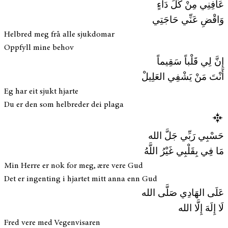
عَافِنِي مِنْ كُلِّ دَاءٍ
وَاقْضِ عَنِّي حَاجَتِي
Helbred meg frå alle sjukdomar
Oppfyll mine behov
إِنَّ لِي قَلْباً سَقِيماً
أَنْتَ مَنْ يَشْفِي العَلِيلْ
Eg har eit sjukt hjarte
Du er den som helbreder dei plaga
حَسْبِي رَبِّي جَلَّ الله
مَا فِي بِقَلْبِي غَيْرُ اللَّهُ
Min Herre er nok for meg, ære vere Gud
Det er ingenting i hjartet mitt anna enn Gud
عَلَى الهَادِي صَلَّى الله
لَا إِلَهَ إِلَّا الله
Fred vere med Vegenvisaren