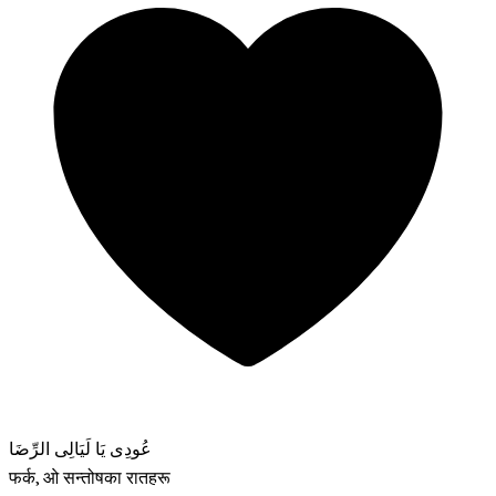
عُودِى يَا لَيَالِى الرِّضَا
फर्क, ओ सन्तोषका रातहरू