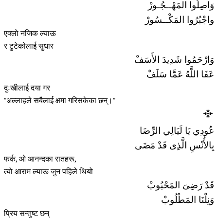
وَاصِلُوا المَهْــجُـورْ
واجْبُرُوا المَكْــسُورْ
एक्लो नजिक ल्याऊ
र टुटेकोलाई सुधार
وَارْحَمُوا شَدِيدَ الأَسَفْ
عَفَا اللَّهُ عَمَّا سَلَفْ
दुःखीलाई दया गर
"अल्लाहले सबैलाई क्षमा गरिसकेका छन्।"
عُودِي يَا لَيَالِي الرِّضَا
بِالأُنْسِ الَّذِى قَدْ مَضَى
फर्क, ओ आनन्दका रातहरू,
त्यो आराम ल्याऊ जुन पहिले थियो
قَدْ رَضِىَ المَحْبُوبْ
وَنِلْنَا المَطْلُوبْ
प्रिय सन्तुष्ट छन्