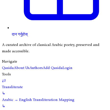
दान गर्नुहोस्
A curated archive of classical Arabic poetry, preserved and
made accessible.
Navigate
Qasida
About Us
Authors
Add Qasida
Login
Tools
⇄
Transliterate
↳
Arabic → English Transliteration Mapping
↳