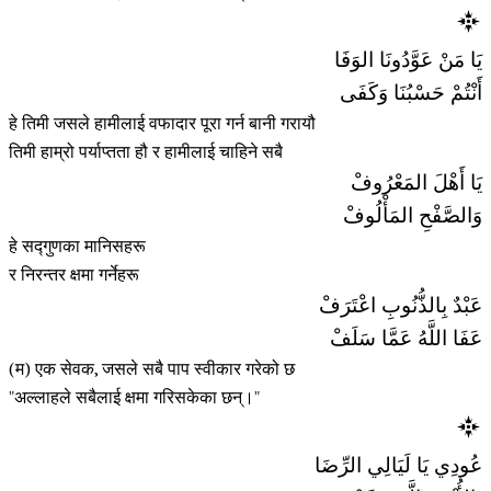
يَا مَنْ عَوَّدُونَا الوَفَا
أَنْتُمْ حَسْبُنَا وَكَفَى
हे तिमी जसले हामीलाई वफादार पूरा गर्न बानी गरायौ
तिमी हाम्रो पर्याप्तता हौ र हामीलाई चाहिने सबै
يَا أَهْلَ المَعْرُوفْ
وَالصَّفْحِ المَأْلُوفْ
हे सद्गुणका मानिसहरू
र निरन्तर क्षमा गर्नेहरू
عَبْدٌ بِالذُّنُوبِ اعْتَرَفْ
عَفَا اللَّهُ عَمَّا سَلَفْ
(म) एक सेवक, जसले सबै पाप स्वीकार गरेको छ
"अल्लाहले सबैलाई क्षमा गरिसकेका छन्।"
عُودِي يَا لَيَالِي الرِّضَا