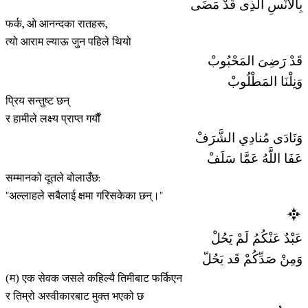
بِالأُنْسِ الَّذِى قَدْ مَضَى
फर्क, ओ आनन्दका रातहरू,
त्यो आराम ल्याऊ जुन पहिले थियो
قَدْ رَضِىَ المَحْبُوبْ
وَنِلْنَا المَطْلُوبْ
प्रिय सन्तुष्ट छन्
र हामीले लक्ष्य प्राप्त गर्यौं
وَنَادَى مُنادِي الشَّرَفْ
عَفَا اللَّهُ عَمَّا سَلَفْ
सम्मानको दूतले बोलाउँछ:
"अल्लाहले सबैलाई क्षमा गरिसकेका छन्।"
عَبْدٌ عَنْكُمُ لَمْ يَحُلْ
وَمِنْ صَدِّكُمْ قَد يَحُلّ
(म) एक सेवक जसले कहिल्यै तिमीबाट फर्किएन
र तिम्रो अस्वीकारबाट मुक्त भएको छ