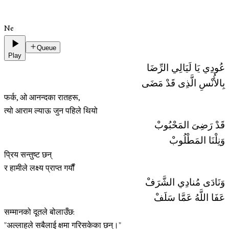
Ne
Queue
Play
عُودِي يَا لَيَالِي الرِّضَا
بِالأُنْسِ الَّذِى قَدْ مَضَى
फर्क, ओ आनन्दका रातहरू,
त्यो आराम ल्याऊ जुन पहिले थियो
قَدْ رَضِىَ المَحْبُوبْ
وَنِلْنَا المَطْلُوبْ
प्रिय सन्तुष्ट छन्
र हामीले लक्ष्य प्राप्त गर्यौं
وَنَادَى مُنادِي الشَّرَفْ
عَفَا اللَّهُ عَمَّا سَلَفْ
सम्मानको दूतले बोलाउँछ:
"अल्लाहले सबैलाई क्षमा गरिसकेका छन्।"