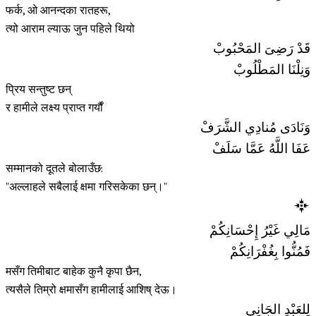
फर्क, ओ आनन्दका रातहरू,
त्यो आराम ल्याऊ जुन पहिले थियो
قَدْ رَضِىَ المَحْبُوبْ
وَنِلْنَا المَطْلُوبْ
प्रिय सन्तुष्ट छन्
र हामीले लक्ष्य प्राप्त गर्यौं
وَنَادَى مُنادِي الشَّرَفْ
عَفَا اللَّهُ عَمَّا سَلَفْ
सम्मानको दूतले बोलाउँछ:
"अल्लाहले सबैलाई क्षमा गरिसकेका छन्।"
مَالِي غَيْرُ إِحْسَانِكُمْ
فَمُنُّوا بِغُفْرَانِكُمْ
मसँग तिमीबाट बाहेक कुनै कृपा छैन,
त्यसैले तिम्रो क्षमासँग हामीलाई आशिष् देऊ।
لِلعَبْدِ الجَانِي