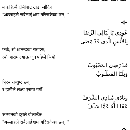
म कहिल्यै तिमीबाट टाढा जाँदिन
"अल्लाहले सबैलाई क्षमा गरिसकेका छन्।"
عُودِي يَا لَيَالِي الرِّضَا
بِالأُنْسِ الَّذِى قَدْ مَضَى
फर्क, ओ आनन्दका रातहरू,
त्यो आराम ल्याऊ जुन पहिले थियो
قَدْ رَضِىَ المَحْبُوبْ
وَنِلْنَا المَطْلُوبْ
प्रिय सन्तुष्ट छन्
र हामीले लक्ष्य प्राप्त गर्यौं
وَنَادَى مُنادِي الشَّرَفْ
عَفَا اللَّهُ عَمَّا سَلَفْ
सम्मानको दूतले बोलाउँछ:
"अल्लाहले सबैलाई क्षमा गरिसकेका छन्।"