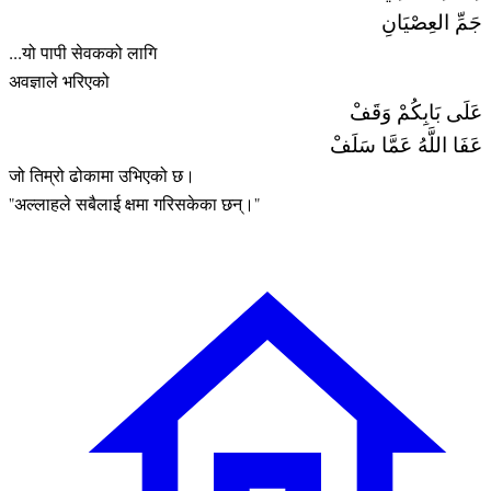
جَمِّ العِصْيَانِ
...यो पापी सेवकको लागि
अवज्ञाले भरिएको
عَلَى بَابِكُمْ وَقَفْ
عَفَا اللَّهُ عَمَّا سَلَفْ
जो तिम्रो ढोकामा उभिएको छ।
"अल्लाहले सबैलाई क्षमा गरिसकेका छन्।"