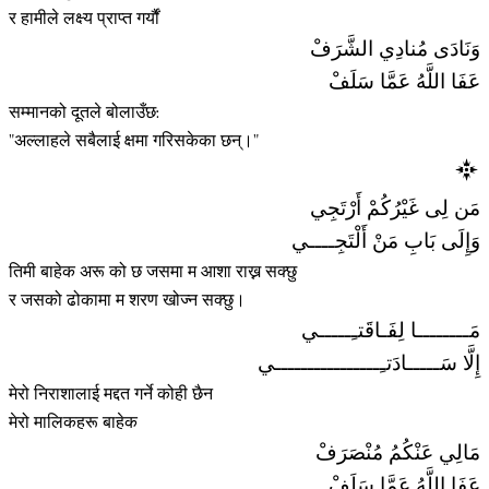
र हामीले लक्ष्य प्राप्त गर्यौं
وَنَادَى مُنادِي الشَّرَفْ
عَفَا اللَّهُ عَمَّا سَلَفْ
सम्मानको दूतले बोलाउँछ:
"अल्लाहले सबैलाई क्षमा गरिसकेका छन्।"
مَن لِى غَيْرُكُمْ أَرْتَجِي
وَإِلَى بَابِ مَنْ أَلْتَجِــــي
तिमी बाहेक अरू को छ जसमा म आशा राख्न सक्छु
र जसको ढोकामा म शरण खोज्न सक्छु।
مَــــــــا لِفَـاقَتـِـــــي
إِلَّا سَـــــادَتـِــــــــــــــــي
मेरो निराशालाई मद्दत गर्ने कोही छैन
मेरो मालिकहरू बाहेक
مَالِي عَنْكُمُ مُنْصَرَفْ
عَفَا اللَّهُ عَمَّا سَلَفْ