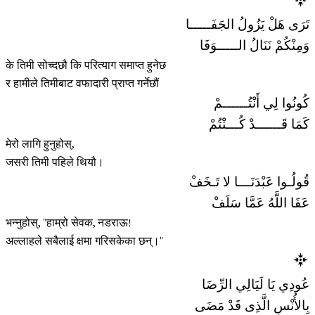
تَرَى هَلْ يَزُولُ الجَفَـــــا
وَمِنْكُمْ نَنَالُ الـــــوَفَا
के तिमी सोच्दछौ कि परित्याग समाप्त हुनेछ
र हामीले तिमीबाट वफादारी प्राप्त गर्नेछौं
كُونُوا لِي أَنْتُــــــمْ
كَمَا قَــــــدْ كُـــنْتُمْ
मेरो लागि हुनुहोस्,
जसरी तिमी पहिले थियौ।
قُولُـوا عَبْدَنَـــا لا تَـخَفْ
عَفَا اللَّهُ عَمَّا سَلَفْ
भन्नुहोस्, "हाम्रो सेवक, नडराऊ!
अल्लाहले सबैलाई क्षमा गरिसकेका छन्।"
عُودِي يَا لَيَالِي الرِّضَا
بِالأُنْسِ الَّذِى قَدْ مَضَى