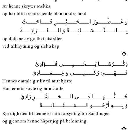
Av henne skryter Mekka
og har blitt fremtredende blant andre land
وَ عُـــــطُـــــورُ الـــــخَـــــيْـــــرِ فَـــــاحَـــــتْ
بِـــــالـــــنَّـــــسَـــــابَـــــةْ وَ الـــــقَـــــرَابَـــــةْ
og duftene av godhet utstråler
ved tilknytning og slektskap
ذِكْـــــرُهَـــــا يُـــــحْـــــيِـــــي فُـــــؤَادِيْ
فَـــــهْـــــيَ رُكْـــــنِـــــي وَ عِـــــمَـــــادِيْ
Hennes omtale gir liv til mitt hjerte
Hun er min søyle og min støtte
حُـــــبُّـــــهَـــــا فِـــــي الـــــحَـــــشْـــــرِ زَادِيْ
وَ بِـــــهِ أَرْجُـــــو الـــــمَـــــثَـــــابَـــــةْ
Kjærligheten til henne er min forsyning for Samlingen
og gjennom henne håper jeg på belønning