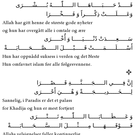
قَـــــدْ حَـــــبَـــــاهَـــــا الـــــلّٰـــــهُ بُـــــشْـــــرَى
وَعَـــــلَـــــتْ ذِكْـــــراً وَ فَـــــخْـــــرَا
Allah har gitt henne de største gode nyheter
og hun har overgått alle i omtale og ære
سَـــــعِـــــدَتْ دُنْـــــيَـــــا وَ أُخْـــــرَى
أَسْـــــلَـــــمَـــــتْ قَـــــبْـــــلَ الـــــصَّـــــحَـــــابَـــــةْ
Hun har oppnådd suksess i verden og det Neste
Hun omfavnet islam før alle følgesvennene.
إِنَّ فِـــــي الـــــجَـــــنَّـــــةِ قَـــــصْـــــرَا
لِـــــخَـــــدِيـــــجَـــــةْ وَ هْـــــيَ أَحْـــــرَى
Sannelig, i Paradis er det et palass
for Khadīja og hun er mest fortjent
وَ عَـــــطَـــــايَـــــا الـــــلّٰـــــهِ تَـــــتْـــــرَى
فَـــــوْقَـــــهَـــــا مِـــــثْـــــلَ الـــــسَّـــــحَـــــابَـــــةْ
Allahs velsignelser faller kontinuerlig