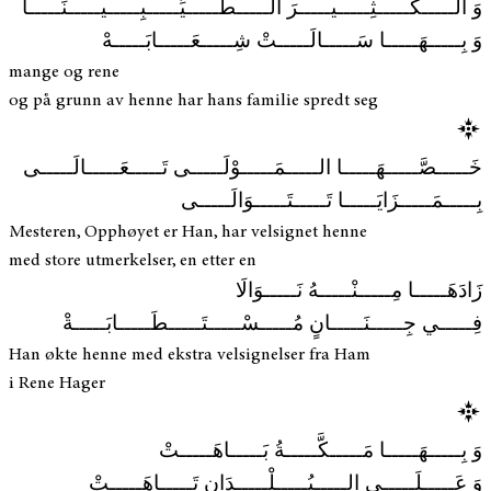
وَ الـــــكَـــــثِـــــيـــــرَ الـــــطَّـــــيِّـــــبِـــــيـــــنَـــــا
وَ بِـــــهَـــــا سَـــــالَـــــتْ شِـــــعَـــــابَـــــهْ
mange og rene
og på grunn av henne har hans familie spredt seg
خَـــــصَّـــــهَـــــا الـــــمَـــــوْلَـــــى تَـــــعَـــــالَـــــى
بِـــــمَـــــزَايَـــــا تَـــــتَـــــوَالَـــــى
Mesteren, Opphøyet er Han, har velsignet henne
med store utmerkelser, en etter en
زَادَهَـــــا مِـــــنْـــــهُ نَـــــوَالَا
فِـــــي جِـــــنَـــــانٍ مُـــــسْـــــتَـــــطَـــــابَـــــةْ
Han økte henne med ekstra velsignelser fra Ham
i Rene Hager
وَ بِـــــهَـــــا مَـــــكَّـــــةُ بَـــــاهَـــــتْ
وَ عَـــــلَـــــى الـــــبُـــــلْـــــدَانِ تَـــــاهَـــــتْ