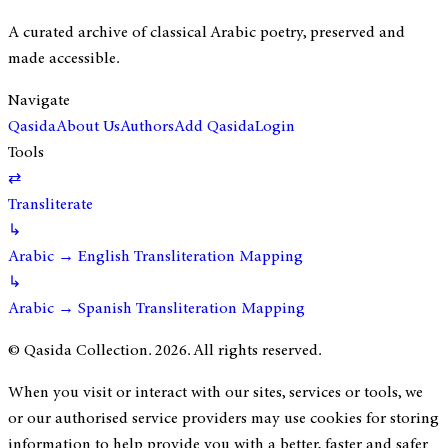
A curated archive of classical Arabic poetry, preserved and
made accessible.
Navigate
Qasida
About Us
Authors
Add Qasida
Login
Tools
⇄
Transliterate
↳
Arabic → English Transliteration Mapping
↳
Arabic → Spanish Transliteration Mapping
© Qasida Collection.
2026
. All rights reserved.
When you visit or interact with our sites, services or tools, we
or our authorised service providers may use cookies for storing
information to help provide you with a better, faster and safer