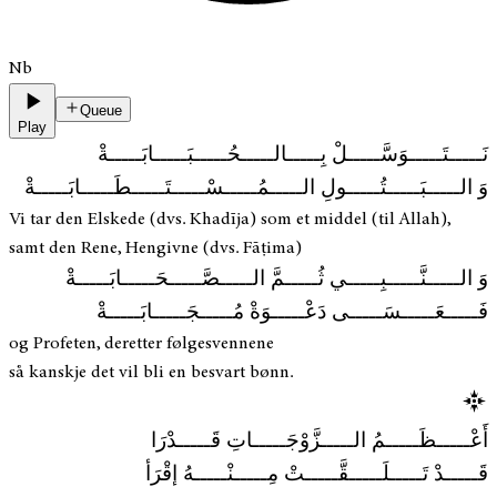
Nb
Queue
Play
نَـــــتَـــــوَسَّـــــلْ بِـــــالـــــحُـــــبَـــــابَـــــةْ
وَ الـــــبَـــــتُـــــولِ الـــــمُـــــسْـــــتَـــــطَـــــابَـــــةْ
Vi tar den Elskede (dvs. Khadīja) som et middel (til Allah),
samt den Rene, Hengivne (dvs. Fāṭima)
وَ الـــــنَّـــــبِـــــي ثُـــــمَّ الـــــصَّـــــحَـــــابَـــــةْ
فَـــــعَـــــسَـــــى دَعْـــــوَةْ مُـــــجَـــــابَـــــةْ
og Profeten, deretter følgesvennene
så kanskje det vil bli en besvart bønn.
أَعْـــــظَـــــمُ الـــــزَّوْجَـــــاتِ قَـــــدْرَا
قَـــــدْ تَـــــلَـــــقَّـــــتْ مِـــــنْـــــهُ إقْرَأ