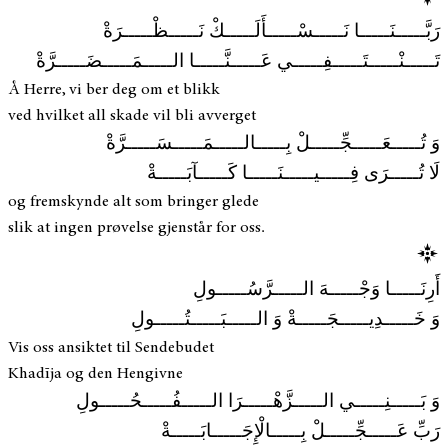
رَبَّـــــنَـــــا نَـــــسْـــــأَلَـــــكْ نَـــــظْـــــرَةْ
تَـــــنْـــــتَـــــفِـــــي عَـــــنَّـــــا الـــــمَـــــضَـــــرَّةْ
Å Herre, vi ber deg om et blikk
ved hvilket all skade vil bli avverget
وَ تُـــــعَـــــجِّـــــلْ بِـــــالـــــمَـــــسَـــــرَّةْ
لَا تُـــــرَى فِـــــيـــــنَـــــا كَـــــآبَـــــةْ
og fremskynde alt som bringer glede
slik at ingen prøvelse gjenstår for oss.
أَرِنَـــــا وَجْـــــهَ الـــــرَّسُـــــولِ
وَ خَـــــدِيـــــجَـــــةْ وَ الـــــبَـــــتُـــــولِ
Vis oss ansiktet til Sendebudet
Khadīja og den Hengivne
وَ بَـــــنِـــــي الـــــزَّهْـــــرَا الـــــفُـــــحُـــــولِ
رَبِّ عَـــــجِّـــــلْ بِـــــالْإِجَـــــابَـــــةْ