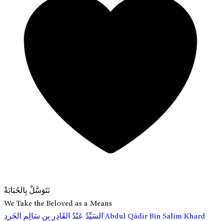
نَتَوَسَّلْ بِالحُبَابَةْ
We Take the Beloved as a Means
ِ'Abdul Qādir Bin Salim Khard
السَيِّدُ عَبْدُ القَادِرِ بِن سَالِم الخَرِد