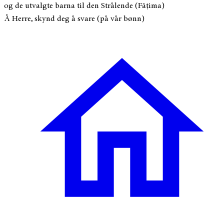
og de utvalgte barna til den Strålende (Fāṭima)
Å Herre, skynd deg å svare (på vår bønn)