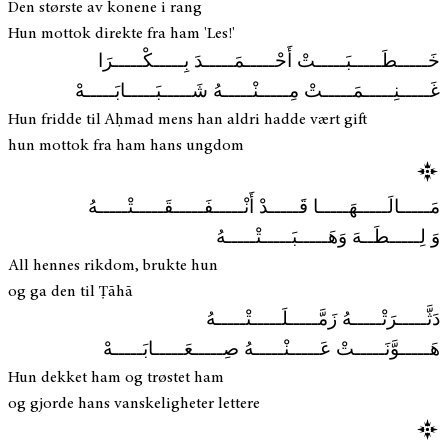
Den største av konene i rang
Hun mottok direkte fra ham 'Les!'
خَـــــطَـــــبَـــــتْ أَحْـــــمَـــــدَ بِـــــكْـــــرَا
غَـــــنِـــــمَـــــتْ مِـــــنْـــــهُ شَـــــبَـــــابَـــــهْ
Hun fridde til Aḥmad mens han aldri hadde vært gift
hun mottok fra ham hans ungdom
مَـــــالَـــــهَـــــا قَـــــدْ أَنْـــــفَـــــقَـــــتْـــــهُ
وَ لِـــــطَــهَ وَهَـــــبَـــــتْـــــهُ
All hennes rikdom, brukte hun
og ga den til Ṭāhā
دَثَّـــــرَتْـــــهُ زَمَّـــــلَـــــتْـــــهُ
هَـــــوَّنَـــــتْ عَـــــنْـــــهُ صِـــــعَـــــابَـــــهْ
Hun dekket ham og trøstet ham
og gjorde hans vanskeligheter lettere