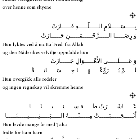
over henne som skyene
بِـــــسَـــــلَامِ الـــــلّٰـــــهِ فَـــــازَتْ
وَ رِضَـــــا الـــــرَّحْـــــمَـــــنِ حَـــــازَتْ
Hun lyktes ved å motta 'Fred' fra Allah
og den Nåderikes velvilje oppnådde hun
وَ عَـــــلَـــــى الأَهْـــــوَالِ جَـــــازَتْ
لَـــــمْ يُـــــرَوِّعْـــــهَـــــا حِـــــسَـــــابَـــــةْ
Hun overgikk alle redsler
og ingen regnskap vil skremme henne
عَـــــاشَـــــرَتْ طَـــــهَ سِـــــنِـــــيـــــنَـــــا
أَنْـــــجَـــــبَـــــتْ مِـــــنْـــــهُ الـــــبَـــــنِـــــيـــــنَـــــا
Hun levde mange år med Ṭāhā
fødte for ham barn