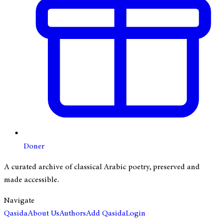
Doner
A curated archive of classical Arabic poetry, preserved and
made accessible.
Navigate
Qasida
About Us
Authors
Add Qasida
Login