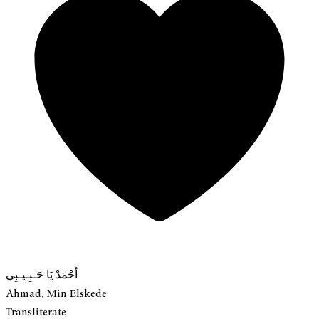
أَحْمَدْ يَا حَـبِـيـبِي
Ahmad, Min Elskede
Transliterate