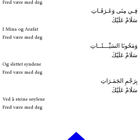
Fred være med deg
فِـي مِنَى وَعَـرَفَـاتِ
سَلَامْ عَلَيْكَ
I Mina og Arafat
Fred være med deg
وَمَحُونَا السَيِّـــئَــاتِ
سَلَامْ عَلَيْكَ
Og slettet syndene
Fred være med deg
بِرَجْمِ الجَمَـرَاتِ
سَلَامْ عَلَيْكَ
Ved å steine søylene
Fred være med deg