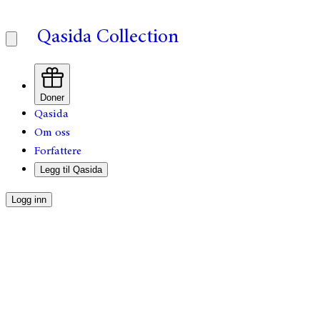
Qasida Collection
Doner
Qasida
Om oss
Forfattere
Legg til Qasida
Logg inn