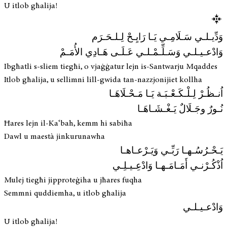
U itlob għalija!
وَدِّيـلـي سَـلَامِـي يَـا رَايِـحْ لِـلـحَـرَم
وَادْعـيـلـي وَسَـلِّـمْـلـي عَـلَـى هَـادِي الأُمَـمْ
Ibgħatli s-sliem tiegħi, o vjaġġatur lejn is-Santwarju Mqaddes
Itlob għalija, u sellimni lill-gwida tan-nazzjonijiet kollha
اُنـظُـرْ لِـلْـكَـعْـبَـة يَـا مَـحْـلَاهَـا
نُـورٌ وجَـلَالٌ يَـغْـشَـاهَـا
Ħares lejn il-Ka‘bah, kemm hi sabiħa
Dawl u maestà jinkurunawha
يَـحْـرُسُـهـا رَبِّـي وَيَـرْعـاهـا
اُذْكُـرْنـي أَمَـامَـهـا وَادْعِـيـلِـي
Mulej tiegħi jipproteġiha u jħares fuqha
Semmni quddiemha, u itlob għalija
وَادْعـيـلـي
U itlob għalija!