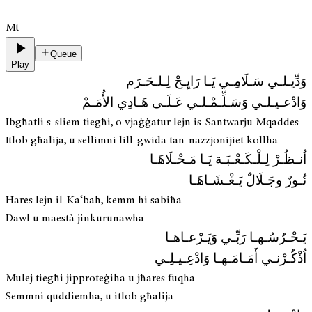
Mt
Queue
Play
وَدِّيـلـي سَـلَامِـي يَـا رَايِـحْ لِـلـحَـرَم
وَادْعـيـلـي وَسَـلِّـمْـلـي عَـلَـى هَـادِي الأُمَـمْ
Ibgħatli s-sliem tiegħi, o vjaġġatur lejn is-Santwarju Mqaddes
Itlob għalija, u sellimni lill-gwida tan-nazzjonijiet kollha
اُنـظُـرْ لِـلْـكَـعْـبَـة يَـا مَـحْـلَاهَـا
نُـورٌ وجَـلَالٌ يَـغْـشَـاهَـا
Ħares lejn il-Ka‘bah, kemm hi sabiħa
Dawl u maestà jinkurunawha
يَـحْـرُسُـهـا رَبِّـي وَيَـرْعـاهـا
اُذْكُـرْنـي أَمَـامَـهـا وَادْعِـيـلِـي
Mulej tiegħi jipproteġiha u jħares fuqha
Semmni quddiemha, u itlob għalija