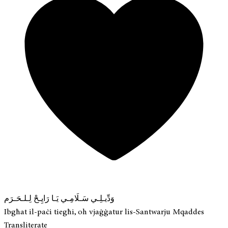
وَدِّيـلِـي سَـلَامِـي يَـا رَايِـحْ لِـلـحَـرَم
Ibgħat il-paċi tiegħi, oh vjaġġatur lis-Santwarju Mqaddes
Transliterate