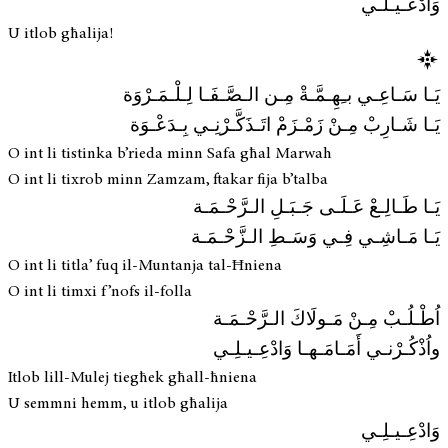
وَادْعـيـلـي
U itlob għalija!
يَـا سَـاعِـي بـِهِـمَّـةْ مِـن الـصَّـفَـا لِـلْـمَـرْوَة
يَـا شَـارِبْ مِـنْ زَمْـزَمْ اتَـذَكَّـرْنِـي بِـدَعْـوَة
O int li tistinka b’rieda minn Safa għal Marwah
O int li tixrob minn Zamzam, ftakar fija b’talba
يَـا طَـالِـعْ عَـلَـى جَـبَـلِ الـرَّحْـمَـة
يَـا مَـاشِـي فِـي وَسَـطِ الـزَّحْـمَـة
O int li titla’ fuq il-Muntanja tal-Ħniena
O int li timxi f’nofs il-folla
اُطْـلُـبْ مِـنْ مَـولَاكَ الـرَّحْـمَـة
واُذْكُـرْنـي أَمَـامَـهـا وَادْعِـيـلِـي
Itlob lill-Mulej tiegħek għall-ħniena
U semmni hemm, u itlob għalija
وَادْعِـيـلِـي