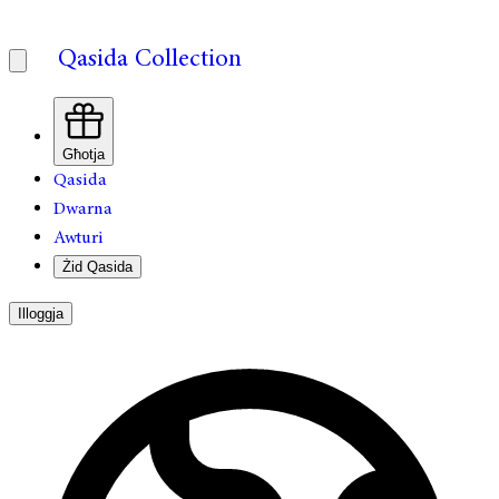
Qasida Collection
Għotja
Qasida
Dwarna
Awturi
Żid Qasida
Illoggja