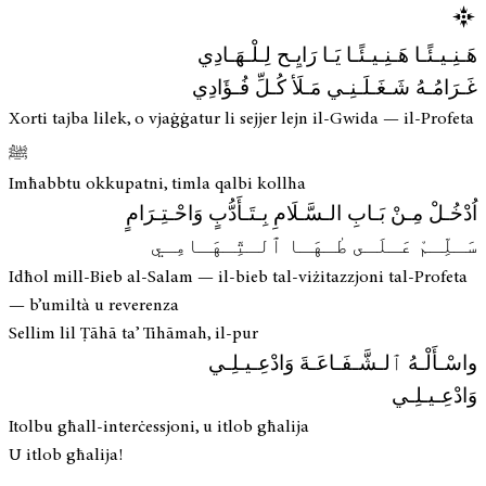
هَـنِـيـئًـا هَـنِـيـئًـا يَـا رَايِـح لِـلْـهَـادِي
غَـرَامُـهُ شَـغَـلَـنِـي مَـلَأ كُـلِّ فُـؤَادِي
Xorti tajba lilek, o vjaġġatur li sejjer lejn il-Gwida — il-Profeta
ﷺ
Imħabbtu okkupatni, timla qalbi kollha
اُدْخُـلْ مِـنْ بَـابِ الـسَّـلَامِ بِـتَـأَدُّبٍ وَاحْـتِـرَامٍ
سَـلِّـمْ عَـلَـى طٰـهَـا ٱلـتِّـهَـامِـي
Idħol mill-Bieb al-Salam — il-bieb tal-viżitazzjoni tal-Profeta
— b’umiltà u reverenza
Sellim lil Ṭāhā ta’ Tihāmah, il-pur
واسْـأَلْـهُ ٱلـشَّـفَـاعَـةَ وَادْعِـيـلِـي
وَادْعِـيـلِـي
Itolbu għall-interċessjoni, u itlob għalija
U itlob għalija!