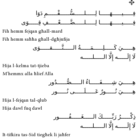
فِـــــيـــــهَـــــا لِـــــلـــــسُّـــــقْـــــمِ دَوَا
فِـــــيـــــهَـــــا لِـــــلـــــضَّـــــعْـــــفِ قِـــــوَى
Fih hemm fejqan għall-mard
Fih hemm saħħa għall-dgħjufija
هِـــــيَ كَـــــلِـــــمَـــــةُ الـــــتَّـــــقـــــوَى
لَا إِلَـــــه إِلَّا الـــــلـــــه
Hija l-kelma tat-tjieba
M'hemmx alla ħlief Alla
هِـــــيَ شِـــــفَـــــاءُ الـــــصُّـــــدُور
هِـــــيَ نُـــــورٌ عَـــــلَـــــى نُـــــور
Hija l-fejqan tal-qlub
Hija dawl fuq dawl
ذِكْـــــرُ رَبِّـــــكَ الـــــغَـــــفُـــــور
لَا إِلَـــــه إِلَّا الـــــلـــــه
It-tifkira tas-Sid tiegħek li jaħfer