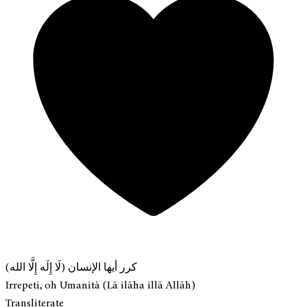
كرر أيها الإنسان (لَا إِلَه إِلَّا الله)
Irrepeti, oh Umanità (Lā ilāha illā Allāh)
Transliterate