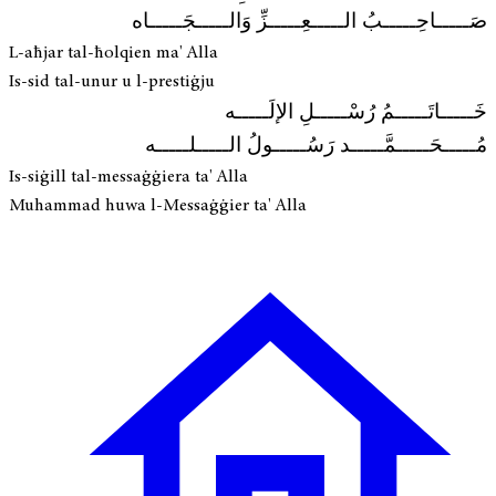
صَـــــاحِـــــبُ الـــــعِـــــزِّ وَالـــــجَـــــاه
L-aħjar tal-ħolqien ma' Alla
Is-sid tal-unur u l-prestiġju
خَـــــاتَـــــمُ رُسْـــــلِ الإلَـــــه
مُـــــحَـــــمَّـــــد رَسُـــــولُ الـــــلـــــه
Is-siġill tal-messaġġiera ta' Alla
Muhammad huwa l-Messaġġier ta' Alla