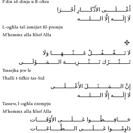
F'din id-dinja u fl-oħra
أَعْـــــلَـــــى الأَذْكَـــــارِ أَجْـــــرَا
لَا إِلَـــــه إِلَّا الـــــلـــــه
L-ogħla tal-ismijiet fil-premju
M'hemmx alla ħlief Alla
لَا تَـــــغْـــــفُـــــلْ عَـــــنْـــــهَـــــا وَلَا
تَـــــتْـــــرُك تَـــــنْـــــزِيـــــهَ الـــــمَـــــوْلَـــــى
Tinsejha jew le
Tħalli t-tifħir tas-Sid
إِنَّ الـــــمَـــــثَـــــلَ الأَعْـــــلَـــــى
لَا إِلَـــــه إِلَّا الـــــلـــــه
Tassew, l-ogħla eżempju
M'hemmx alla ħlief Alla
حَـــــافِـــــظُـــــوا عَـــــلَـــــى الأَوْقَـــــات
دَاوِمُـــــوا عَـــــلَـــــى الـــــطَّـــــاعَـــــات