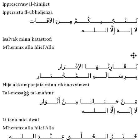
Ippreservaw il-ħinijiet
Ippersistu fl-ubbidjenza
تُـــــنْـــــجَـــــيـــــكُـــــمْ مِـــــنَ الآفَـــــات
لَا إِلـــــهَ إِلَّا الـــــلـــــه
Isalvak minn katastrofi
M'hemmx alla ħlief Alla
يُـــــقَـــــارِنُـــــهَـــــا الإقْـــــرَار
بِـــــرِسَـــــالَـــــةِ الـــــمُـــــخْـــــتَـــــار
Hija akkumpanjata minn rikonoxximent
Tal-messaġġ tal-maħtur
مَـــــنْ حَـــــبَـــــانَـــــا مِـــــنْ أَنْـــــوَار
لَا إِلَـــــه إِلَّا الـــــلـــــه
Li tana mid-dwal
M'hemmx alla ħlief Alla
خَـــــيْـــــرُ الـــــخَـــــلْـــــقِ عِـــــنْـــــدَ الـــــلـــــه