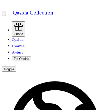
Qasida Collection
Għotja
Qasida
Dwarna
Awturi
Żid Qasida
Illoggja