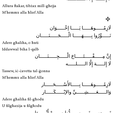
Allura ftakar, tibżax mill-għejja
M'hemmx alla ħlief Alla
لَازِمُـــــوهَـــــا يَـــــا إخْـــــوَان
نَـــــوِّرُوا بِـــــهَـــــا الْـــــجَـــــنَـــــان
Adere għaliha, o ħuti
Iddawwal biha l-qalb
إِنَّ مِـــــفْـــــتَـــــاحَ الْـــــجِـــــنَـــــان
لَا إِلـــــهَ إِلَّا الـــــلـــــه
Tassew, iċ-ċavetta tal-ġonna
M'hemmx alla ħlief Alla
لَازِمُـــــوهَـــــا بِـــــالأَسْـــــحَـــــار
وَالـــــعَـــــشِـــــيِّ والإبْـــــكَـــــار
Adere għaliha fil-għodu
U filgħaxija u filgħodu