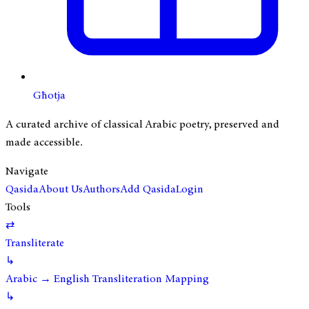
Għotja
A curated archive of classical Arabic poetry, preserved and
made accessible.
Navigate
Qasida
About Us
Authors
Add Qasida
Login
Tools
⇄
Transliterate
↳
Arabic → English Transliteration Mapping
↳