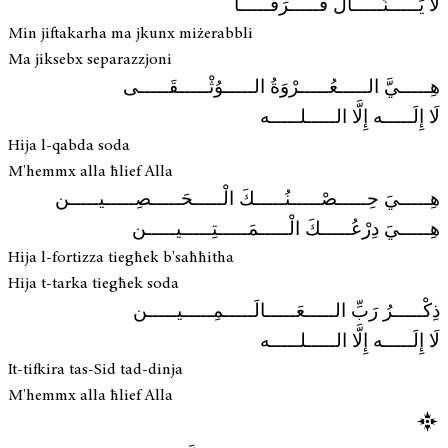
لا يَـــــنَـــــالُ فَـــــرَقَـــــا
Min jiftakarha ma jkunx miżerabbli
Ma jiksebx separazzjoni
هِـــــيَّ الـــــعُـــــرْوَةُ الـــــوُثْـــــقَـــــى
لَا إِلَـــــه إِلَّا الـــــلـــــه
Hija l-qabda soda
M'hemmx alla ħlief Alla
هِـــــيَ حِـــــصْـــــنُـــــكَ الْـــــحَـــــصِـــــيـــــن
هِـــــيَ دِرْعُـــــكَ الْـــــمَـــــتِـــــيـــــن
Hija l-fortizza tiegħek b'saħħitha
Hija t-tarka tiegħek soda
ذِكْـــــرُ رَبِّ الـــــعَـــــالَـــــمِـــــيـــــن
لَا إِلَـــــه إِلَّا الـــــلـــــه
It-tifkira tas-Sid tad-dinja
M'hemmx alla ħlief Alla