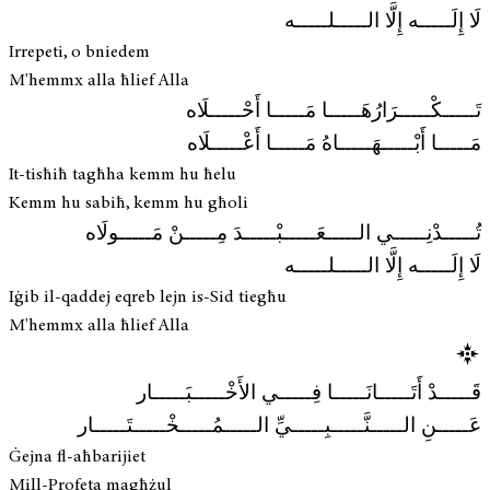
لَا إِلَـــــه إِلَّا الـــــلـــــه
Irrepeti, o bniedem
M'hemmx alla ħlief Alla
تَـــــكْـــــرَارُهَـــــا مَـــــا أَحْـــــلَاه
مَـــــا أَبْـــــهَـــــاهُ مَـــــا أَعْـــــلَاه
It-tisħiħ tagħha kemm hu ħelu
Kemm hu sabiħ, kemm hu għoli
تُـــــدْنِـــــي الـــــعَـــــبْـــــدَ مِـــــنْ مَـــــولَاه
لَا إِلَـــــه إِلَّا الـــــلـــــه
Iġib il-qaddej eqreb lejn is-Sid tiegħu
M'hemmx alla ħlief Alla
قَـــــدْ أَتَـــــانَـــــا فِـــــي الأَخْـــــبَـــــار
عَـــــنِ الـــــنَّـــــبِـــــيِّ الـــــمُـــــخْـــــتَـــــار
Ġejna fl-aħbarijiet
Mill-Profeta magħżul