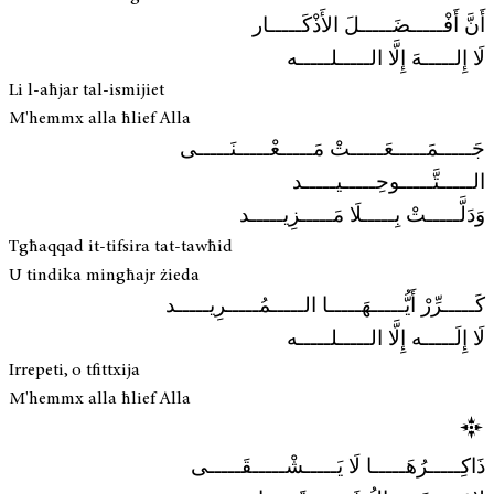
أَنَّ أَفْـــــضَـــــلَ الأَذْكَـــــار
لَا إِلـــــهَ إِلَّا الـــــلـــــه
Li l-aħjar tal-ismijiet
M'hemmx alla ħlief Alla
جَـــــمَـــــعَـــــتْ مَـــــعْـــــنَـــــى
الـــــتَّـــــوحِـــــيـــــد
وَدَلَّـــــتْ بِـــــلَا مَـــــزِيـــــد
Tgħaqqad it-tifsira tat-tawħid
U tindika mingħajr żieda
كَـــــرِّرْ أَيُّـــــهَـــــا الـــــمُـــــرِيـــــد
لَا إِلَـــــه إِلَّا الـــــلـــــه
Irrepeti, o tfittxija
M'hemmx alla ħlief Alla
ذَاكِـــــرُهَـــــا لَا يَـــــشْـــــقَـــــى