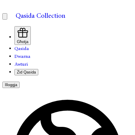
Qasida Collection
Għotja
Qasida
Dwarna
Awturi
Żid Qasida
Illoggja