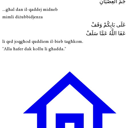
جَمِّ العِصْيَانِ
...għal dan il-qaddej midneb
mimli diżubbidjenza
عَلَى بَابِكُمْ وَقَفْ
عَفَا اللَّهُ عَمَّا سَلَفْ
li qed joqgħod quddiem il-bieb tagħkom.
"Alla ħafer dak kollu li għadda."