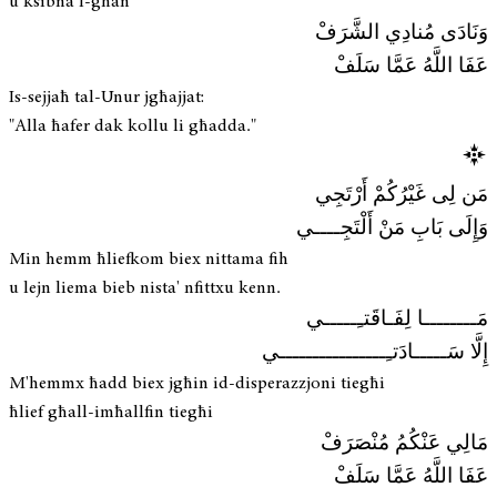
u ksibna l-għan
وَنَادَى مُنادِي الشَّرَفْ
عَفَا اللَّهُ عَمَّا سَلَفْ
Is-sejjaħ tal-Unur jgħajjat:
"Alla ħafer dak kollu li għadda."
مَن لِى غَيْرُكُمْ أَرْتَجِي
وَإِلَى بَابِ مَنْ أَلْتَجِــــي
Min hemm ħliefkom biex nittama fih
u lejn liema bieb nista' nfittxu kenn.
مَــــــــا لِفَـاقَتـِـــــي
إِلَّا سَـــــادَتـِــــــــــــــــي
M'hemmx ħadd biex jgħin id-disperazzjoni tiegħi
ħlief għall-imħallfin tiegħi
مَالِي عَنْكُمُ مُنْصَرَفْ
عَفَا اللَّهُ عَمَّا سَلَفْ