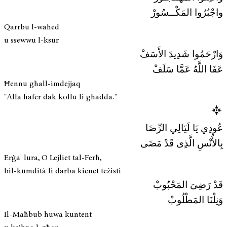
واجْبُرُوا المَكْــسُورْ
Qarrbu l-waħed
u ssewwu l-ksur
وَارْحَمُوا شَدِيدَ الأَسَفْ
عَفَا اللَّهُ عَمَّا سَلَفْ
Ħennu għall-imdejjaq
"Alla ħafer dak kollu li għadda."
عُودِي يَا لَيَالِي الرِّضَا
بِالأُنْسِ الَّذِى قَدْ مَضَى
Erġa' lura, O Lejliet tal-Ferħ,
bil-kumdità li darba kienet teżisti
قَدْ رَضِىَ المَحْبُوبْ
وَنِلْنَا المَطْلُوبْ
Il-Maħbub huwa kuntent