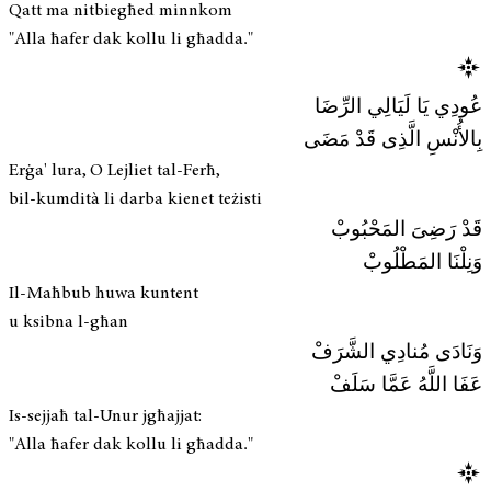
Qatt ma nitbiegħed minnkom
"Alla ħafer dak kollu li għadda."
عُودِي يَا لَيَالِي الرِّضَا
بِالأُنْسِ الَّذِى قَدْ مَضَى
Erġa' lura, O Lejliet tal-Ferħ,
bil-kumdità li darba kienet teżisti
قَدْ رَضِىَ المَحْبُوبْ
وَنِلْنَا المَطْلُوبْ
Il-Maħbub huwa kuntent
u ksibna l-għan
وَنَادَى مُنادِي الشَّرَفْ
عَفَا اللَّهُ عَمَّا سَلَفْ
Is-sejjaħ tal-Unur jgħajjat:
"Alla ħafer dak kollu li għadda."