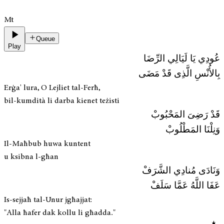
Mt
Queue
Play
عُودِي يَا لَيَالِي الرِّضَا
بِالأُنْسِ الَّذِى قَدْ مَضَى
Erġa' lura, O Lejliet tal-Ferħ,
bil-kumdità li darba kienet teżisti
قَدْ رَضِىَ المَحْبُوبْ
وَنِلْنَا المَطْلُوبْ
Il-Maħbub huwa kuntent
u ksibna l-għan
وَنَادَى مُنادِي الشَّرَفْ
عَفَا اللَّهُ عَمَّا سَلَفْ
Is-sejjaħ tal-Unur jgħajjat:
"Alla ħafer dak kollu li għadda."