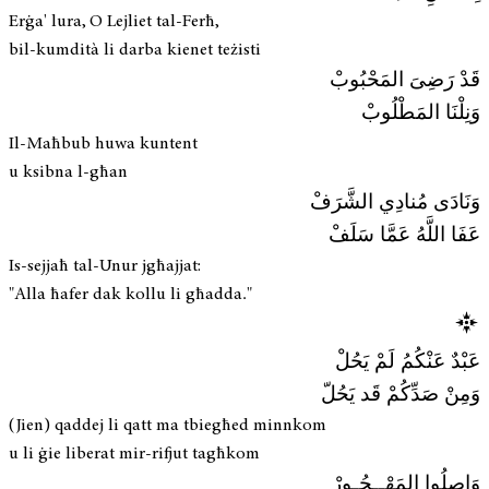
Erġa' lura, O Lejliet tal-Ferħ,
bil-kumdità li darba kienet teżisti
قَدْ رَضِىَ المَحْبُوبْ
وَنِلْنَا المَطْلُوبْ
Il-Maħbub huwa kuntent
u ksibna l-għan
وَنَادَى مُنادِي الشَّرَفْ
عَفَا اللَّهُ عَمَّا سَلَفْ
Is-sejjaħ tal-Unur jgħajjat:
"Alla ħafer dak kollu li għadda."
عَبْدٌ عَنْكُمُ لَمْ يَحُلْ
وَمِنْ صَدِّكُمْ قَد يَحُلّ
(Jien) qaddej li qatt ma tbiegħed minnkom
u li ġie liberat mir-rifjut tagħkom
وَاصِلُوا المَهْــجُـورْ