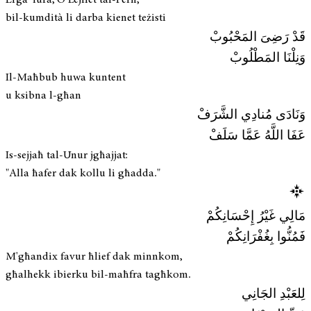
bil-kumdità li darba kienet teżisti
قَدْ رَضِىَ المَحْبُوبْ
وَنِلْنَا المَطْلُوبْ
Il-Maħbub huwa kuntent
u ksibna l-għan
وَنَادَى مُنادِي الشَّرَفْ
عَفَا اللَّهُ عَمَّا سَلَفْ
Is-sejjaħ tal-Unur jgħajjat:
"Alla ħafer dak kollu li għadda."
مَالِي غَيْرُ إِحْسَانِكُمْ
فَمُنُّوا بِغُفْرَانِكُمْ
M'għandix favur ħlief dak minnkom,
għalhekk ibierku bil-maħfra tagħkom.
لِلعَبْدِ الجَانِي