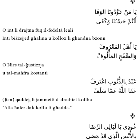
يَا مَنْ عَوَّدُونَا الوَفَا
أَنْتُمْ حَسْبُنَا وَكَفَى
O int li drajtna fuq il-fedeltà leali
Inti biżżejjed għalina u kollox li għandna bżonn
يَا أَهْلَ المَعْرُوفْ
وَالصَّفْحِ المَأْلُوفْ
O Nies tal-ġustizzja
u tal-maħfra kostanti
عَبْدٌ بِالذُّنُوبِ اعْتَرَفْ
عَفَا اللَّهُ عَمَّا سَلَفْ
(Jien) qaddej, li jammetti d-dnubiet kollha
"Alla ħafer dak kollu li għadda."
عُودِي يَا لَيَالِي الرِّضَا
بِالأُنْسِ الَّذِى قَدْ مَضَى