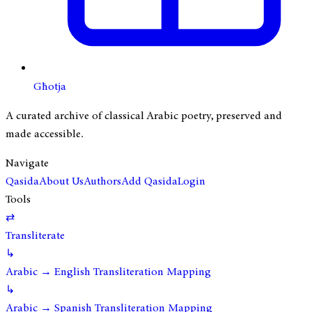
Għotja
A curated archive of classical Arabic poetry, preserved and
made accessible.
Navigate
Qasida
About Us
Authors
Add Qasida
Login
Tools
⇄
Transliterate
↳
Arabic → English Transliteration Mapping
↳
Arabic → Spanish Transliteration Mapping