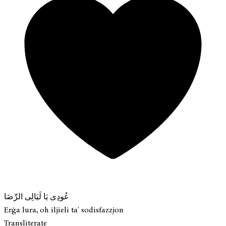
عُودِى يَا لَيَالِى الرِّضَا
Erġa lura, oh iljieli ta' sodisfazzjon
Transliterate