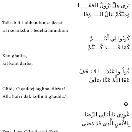
تَرَى هَلْ يَزُولُ الجَفَـــــا
وَمِنْكُمْ نَنَالُ الـــــوَفَا
Taħseb li l-abbandun se jieqaf
u li se niksbu l-fedeltà minnkom
كُونُوا لِي أَنْتُــــــمْ
كَمَا قَــــــدْ كُـــنْتُمْ
Kun għalija,
kif kont darba.
قُولُـوا عَبْدَنَـــا لا تَـخَفْ
عَفَا اللَّهُ عَمَّا سَلَفْ
Għid, "O qaddej tagħna, tibżax!
Alla ħafer dak kollu li għadda."
عُودِي يَا لَيَالِي الرِّضَا
بِالأُنْسِ الَّذِى قَدْ مَضَى
Erġa' lura, O Lejliet tal-Ferħ,