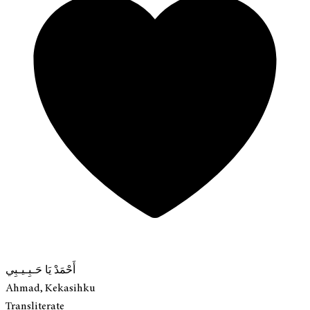
أَحْمَدْ يَا حَـبِـيـبِي
Ahmad, Kekasihku
Transliterate