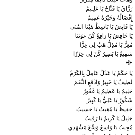
وَهَّابُ غَيْثُكْ دَائِمًا مِدْرَارُ
رَزَّاقُ يَا فَتَّاحُ يَا عَلِـيمُ
إِِفْضَالُهُ وَخَيْرُهُ عَمِيمُ
يَا قَابِضُ يَا بَاسِطُ هَبْنَا المُنَى
يَا خَافِضُ يَا رَافِعُ كُنْ عَوْنَنَا
مُعِزُّ يَا مُذِلُّ هَبْ لِي عِزًّا
سَمِيعُ يَا بَصِيرُ كُنْ لِي حِرْزًا
يَا حَكَمُ يَا عَدْلُ عَامِلْ بِالكَرَمْ
لَطِيفُ يَا خَبِيرُ وَادْفَعِ النِّقَمَ
حَلِيمُ يَا عَظِيمُ يَا غَفُورُ
شَكُورُ يَا عَلِيُّ يَا كَبِيرُ
حَفِيظُ يَا مُقِيتُ يَا حَسِيبُ
جَلِيلُ يَا كَرِيمُ يَا رَقِيبُ
مُجِيبُ يَا وَاسِعُ وَسِّعْ مَشْهَدِي