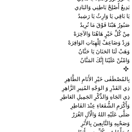
بَدِيعُ أَصْلِحْ بَاطِنِي وَالبَادِي
يَا بَاقِي يَا وَارِثُ يَا رَشِيدُ
صَبُورُ هَبْنَا فَوْقَ مَا نُرِيدُ
مِنْ كُلِّ خَيْرٍ هَاهُنَا وَالآخِرَهْ
وَزِدْ وَضَاعِفْ لِلْهِبَاتِ الوَافِرَهْ
وَهَبْ لَنَا الحَنَانَ يَا حَنَّانُ
وَامْنُنْ عَلَيْنَا إِنَّكَ المَنَّانُ
بِالمُصْطَفٰى خَيْرِ الأَنَامِ الطَّاهِرِ
ذِي القَدْرِ وَ الوَجْهِ المُنِيرِ الزَّاهِرِ
ذِي الجَاهِ وَالذِّكْرِ الجَمِيلِ العَاطِرِ
وَأَكْرَمِ الشُّفَعَاءِ عِنْدَ الفَاطِرِ
صَلَّى عَلَيْهِ اللهُ وَالْآلِ الغُرَرْ
وَصَحْبِهِ وَالتَّابِعِينَ بِالأَثَرِ