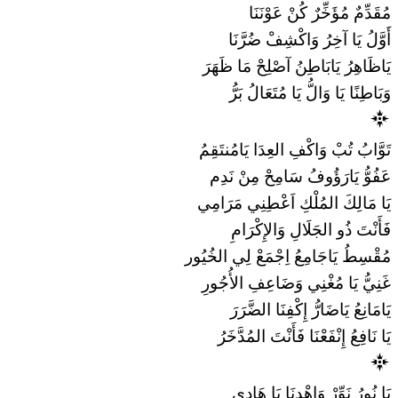
مُقَدِّمٌ مُؤَخِّرٌ كُنْ عَوْنَنَا
أَوَّلُ يَا آخِرُ وَاكْشِفْ ضُرَّنَا
يَاظَاهِرُ يَابَاطِنُ آصْلِحْ مَا ظَهَرَ
وَبَاطِنًا يَا وَالُّ يَا مُتَعَالُ بَرُّ
تَوَّابُ تُبْ وَاكْفِ العِدَا يَامُنتَقِمُ
عَفُوُّ يَارَؤُوفُ سَامِحْ مِنْ نَدِم
يَا مَالِكَ المُلْكِ اَعْطِنِي مَرَامِي
فَأَنْتَ ذُو الجَلَالِ وَالإِكْرَامِ
مُقْسِطُ يَاجَامِعُ اِجْمَعْ لِي الخُيُور
غَنِيُّ يَا مُغْنِي وَضَاعِفِ الأُجُورِ
يَامَانِعُ يَاضَارُّ إِكْفِنَا الضَّرَرَ
يَا نَافِعُ إِنْفَعْنَا فَأَنْتَ المُدَّخَرُ
يَا نُورُ نَوِّرْ وَاهْدِنَا يَا هَادِي