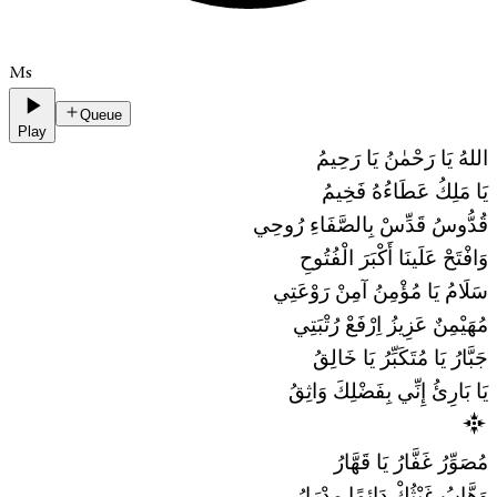
Ms
Queue
Play
اللهُ يَا رَحْمٰنُ يَا رَحِيمُ
يَا مَلِكُ عَطَاءُهُ فَخِيمُ
قُدُّوسُ قَدِّسْ بِالصَّفَاءِ رُوحِي
وَافْتَحْ عَلَينَا أَكْبَرَ الْفُتُوحِ
سَلَامُ يَا مُؤْمِنُ آمِنْ رَوْعَتِي
مُهَيْمِنٌ عَزِيزُ اِرْفَعْ رُتْبَتِي
جَبَّارُ يَا مُتَكَبِّرُ يَا خَالِقُ
يَا بَارِئُ إِنِّي بِفَضْلِكَ وَاثِقُ
مُصَوِّرُ غَفَّارُ يَا قَهَّارُ