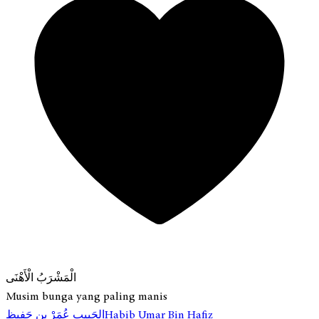
الْمَشْرَبُ الْأَهْنَى
Musim bunga yang paling manis
Habib Umar Bin Hafiz
الحَبِيب عُمَرْ بِن حَفِيظ