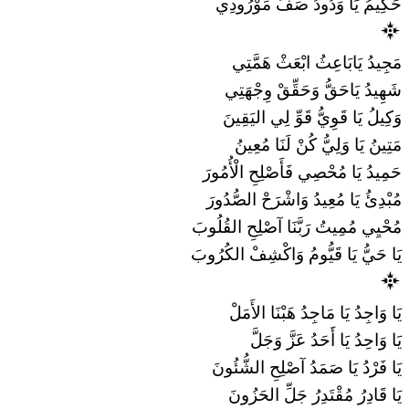
حَكِيمُ يَا وَدُودُ صَفِّ مَوْرُودِي
مَجِيدُ يَابَاعِثُ ابْعَثْ هَمَّتِي
شَهِيدُ يَاحَقُّ وَحَقِّقْ وِجْهَتِي
وَكِيلُ يَا قَوِيُّ قَوِّ لِي اليَقِينَ
مَتِينُ يَا وَلِيُّ كُنْ لَنَا مُعِينُ
حَمِيدُ يَا مُحْصِي فَأَصْلِحِ الْأُمُورَ
مُبْدِئُ يَا مُعِيدُ وَاشْرَحْ الصُّدُورَ
مُحْيِي مُمِيتُ رَبَّنَا آصْلِحِ القُلُوبَ
يَا حَيُّ يَا قَيُّومُ وَاكْشِفْ الكُرُوبَ
يَا وَاجِدُ يَا مَاجِدُ هَبْنَا الأَمَلْ
يَا وَاحِدُ يَا أَحَدُ عَزَّ وَجَلَّ
يَا فَرْدُ يَا صَمَدُ آصْلِحِ الشُّئُونَ
يَا قَادِرُ مُقْتَدِرُ جَلِّ الحَزُونَ