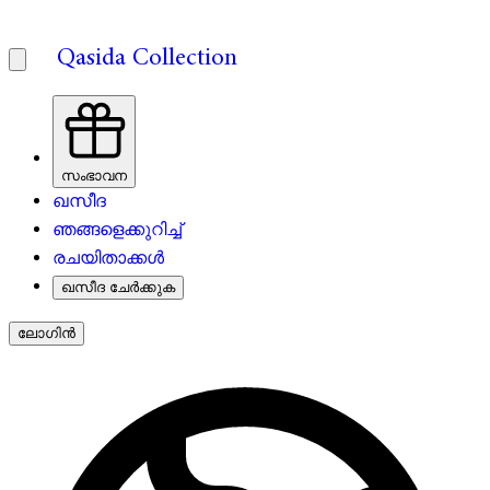
Qasida Collection
സംഭാവന
ഖസീദ
ഞങ്ങളെക്കുറിച്ച്
രചയിതാക്കൾ
ഖസീദ ചേർക്കുക
ലോഗിൻ