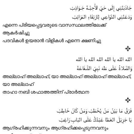
جَاذَبَتْنِي إِلَى حَيِّ الأَحِبَّـةْ جَـوَاذِبْ
وَدَعَتْنِي الدَّوَاعِي لِارْتِقَاءِ المَرَاتِبْ
എന്നെ പ്രിയപ്പെട്ടവരുടെ വാസസ്ഥലത്തിലേക്ക്
ആകർഷിച്ചു
പദവികൾ ഉയരാൻ വിളികൾ എന്നെ ക്ഷണിച്ചു
الله الله يا الله الله الله يا الله
وَالصَّلاةُ عَلَى طَهَ نَبِيِّ الشَّفَاعَةْ
അല്ലാഹ് അല്ലാഹ്, യാ അല്ലാഹ് അല്ലാഹ് അല്ലാഹ്,
യാ അല്ലാഹ്
താഹാ നബി ശഫാഅത്തിന് പ്രാർത്ഥന
فَرْقُ مَا بَيْنْ مَنْ يُخْطَبْ وَمَنْ كَانَ خَاطِبْ
يَا جَزِيْلَ العَطَا عَبْدُكْ عَلَى البَابِ رَاغِبْ
ആഗ്രഹിക്കുന്നവനും ആഗ്രഹിക്കപ്പെടുന്നവനും