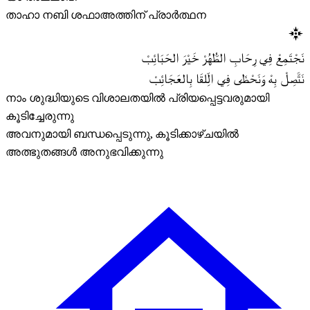
താഹാ നബി ശഫാഅത്തിന് പ്രാർത്ഥന
نَجْتَمِعْ فِي رِحَابِ الطُّهُرْ خَيْرَ الحَبَائِبْ
نَتَّصِلْ بِهْ وَنَحْظَى فِي الِّلقَا بِالعَجَائِبْ
നാം ശുദ്ധിയുടെ വിശാലതയിൽ പ്രിയപ്പെട്ടവരുമായി
കൂടിച്ചേരുന്നു
അവനുമായി ബന്ധപ്പെടുന്നു, കൂടിക്കാഴ്ചയിൽ
അത്ഭുതങ്ങൾ അനുഭവിക്കുന്നു