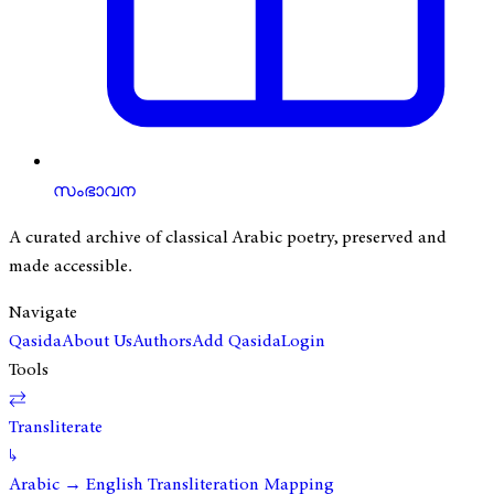
സംഭാവന
A curated archive of classical Arabic poetry, preserved and
made accessible.
Navigate
Qasida
About Us
Authors
Add Qasida
Login
Tools
⇄
Transliterate
↳
Arabic → English Transliteration Mapping