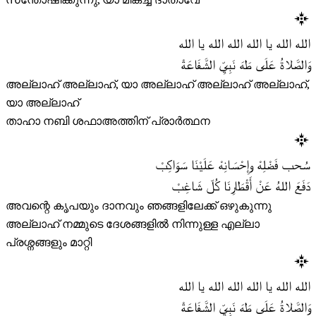
സന്തോഷിക്കുന്നു, യാ മികച്ച ദാതാവേ
الله الله يا الله الله الله يا الله
وَالصَّلاةُ عَلَى طَهَ نَبِيِّ الشَّفَاعَةْ
അല്ലാഹ് അല്ലാഹ്, യാ അല്ലാഹ് അല്ലാഹ് അല്ലാഹ്,
യാ അല്ലാഹ്
താഹാ നബി ശഫാഅത്തിന് പ്രാർത്ഥന
سُحب فَضْلِهْ وإِحْسَانِهْ عَلَيْنَا سَوَاكِبْ
دَفَعَ اللهُ عَنْ أَقْطَارِنَا كُلّ شَاغِبْ
അവന്റെ കൃപയും ദാനവും ഞങ്ങളിലേക്ക് ഒഴുകുന്നു
അല്ലാഹ് നമ്മുടെ ദേശങ്ങളിൽ നിന്നുള്ള എല്ലാ
പ്രശ്നങ്ങളും മാറ്റി
الله الله يا الله الله الله يا الله
وَالصَّلاةُ عَلَى طَهَ نَبِيِّ الشَّفَاعَةْ