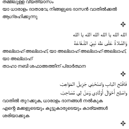
തമ്മിലുള്ള വ്യത്യാസം
യാ ധാരാളം ദാതാവേ, നിങ്ങളുടെ ദാസൻ വാതിൽക്കൽ
ആഗ്രഹിക്കുന്നു
الله الله يا الله الله الله يا الله
وَالصَّلاةُ عَلَى طَهَ نَبِيِّ الشَّفَاعَةْ
അല്ലാഹ് അല്ലാഹ്, യാ അല്ലാഹ് അല്ലാഹ് അല്ലാഹ്,
യാ അല്ലാഹ്
താഹാ നബി ശഫാഅത്തിന് പ്രാർത്ഥന
فَافْتَحِ البَابِ وامْنَحْنِي جَزِيلَ المَوَاهِبْ
واصْلِح أَحْوَالَ أَوْلَادِي وَمَنْ لِي مُصَاحِبْ
വാതിൽ തുറക്കുക, ധാരാളം ദാനങ്ങൾ നൽകുക
എന്റെ മക്കളുടെയും കൂട്ടുകാരുടെയും കാര്യങ്ങൾ
ശരിയാക്കുക