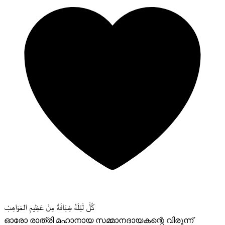
كُلَّ لَيْلَةْ ضِيَافَةْ مِنْ عَظِيمِ المَوَاهِبْ
ഓരോ രാത്രി മഹാനായ സമ്മാനദായകന്റെ വിരുന്ന്