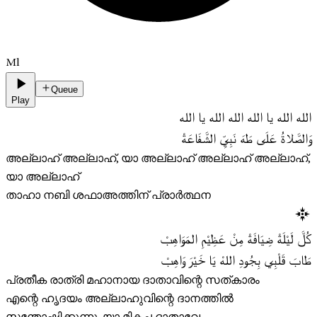
Ml
Queue
Play
الله الله يا الله الله الله يا الله
وَالصَّلاةُ عَلَى طَهَ نَبِيِّ الشَّفَاعَةْ
അല്ലാഹ് അല്ലാഹ്, യാ അല്ലാഹ് അല്ലാഹ് അല്ലാഹ്,
യാ അല്ലാഹ്
താഹാ നബി ശഫാഅത്തിന് പ്രാർത്ഥന
كُلَّ لَيْلَةْ ضِيَافَةْ مِنْ عَظِيْمِ المَوَاهِبْ
طَابَ قَلْبِي بِجُودِ اللهْ يَا خَيْرَ وَاهِبْ
പ്രതീക രാത്രി മഹാനായ ദാതാവിന്റെ സത്കാരം
എന്റെ ഹൃദയം അല്ലാഹുവിന്റെ ദാനത്തിൽ