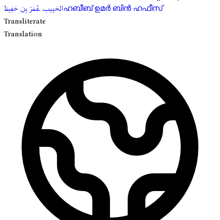
الحَبِيب عُمَرْ بِن حَفِيظ
ഹബീബ് ഉമർ ബിൻ ഹഫീസ്
Transliterate
Translation