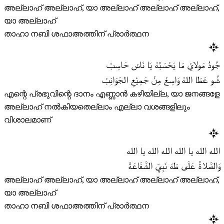
അല്ലാഹ് അല്ലാഹ്, യാ അല്ലാഹ് അല്ലാഹ് അല്ലാഹ്,
യാ അല്ലാഹ്
താഹാ നബി ശഫാഅത്തിന് പ്രാർത്ഥന
جُودُ مَولايْ مَا يَحْسَبُهْ يَا نَاسْ حَاسِبْ
شُو عَطَا اللهْ وَاسِعْ مِنْ جَمِيْعِ الجَوَانِبْ
എന്റെ പ്രഭുവിന്റെ ദാനം എണ്ണാൻ കഴിയില്ല, യാ ജനങ്ങളേ
അല്ലാഹ് നൽകിയതെല്ലാം എല്ലാ വശങ്ങളിലും
വിശാലമാണ്
الله الله يا الله الله الله يا الله
وَالصَّلاةُ عَلَى طَهَ نَبِيِّ الشَّفَاعَةْ
അല്ലാഹ് അല്ലാഹ്, യാ അല്ലാഹ് അല്ലാഹ് അല്ലാഹ്,
യാ അല്ലാഹ്
താഹാ നബി ശഫാഅത്തിന് പ്രാർത്ഥന