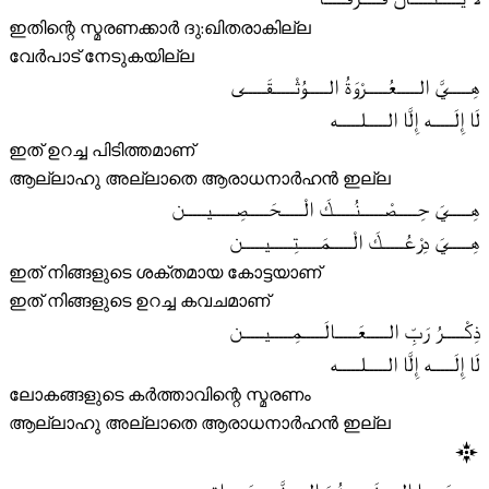
ഇതിന്റെ സ്മരണക്കാർ ദു:ഖിതരാകില്ല
വേർപാട് നേടുകയില്ല
هِـــــيَّ الـــــعُـــــرْوَةُ الـــــوُثْـــــقَـــــى
لَا إِلَـــــه إِلَّا الـــــلـــــه
ഇത് ഉറച്ച പിടിത്തമാണ്
ആല്ലാഹു അല്ലാതെ ആരാധനാർഹൻ ഇല്ല
هِـــــيَ حِـــــصْـــــنُـــــكَ الْـــــحَـــــصِـــــيـــــن
هِـــــيَ دِرْعُـــــكَ الْـــــمَـــــتِـــــيـــــن
ഇത് നിങ്ങളുടെ ശക്തമായ കോട്ടയാണ്
ഇത് നിങ്ങളുടെ ഉറച്ച കവചമാണ്
ذِكْـــــرُ رَبِّ الـــــعَـــــالَـــــمِـــــيـــــن
لَا إِلَـــــه إِلَّا الـــــلـــــه
ലോകങ്ങളുടെ കർത്താവിന്റെ സ്മരണം
ആല്ലാഹു അല്ലാതെ ആരാധനാർഹൻ ഇല്ല