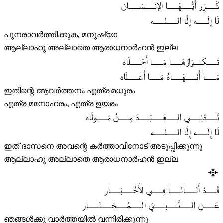
كَـــــرِّر أَيُّـــــهَـــــا الإنْـــــسَـــــان
لَا إِلَـــــه إِلَّا الـــــلـــــه
പുനരാവർത്തിക്കുക, മനുഷ്യാ
ആല്ലാഹു അല്ലാതെ ആരാധനാർഹൻ ഇല്ല
تَـــــكْـــــرَارُهَـــــا مَـــــا أَحْـــــلَاه
مَـــــا أَبْـــــهَـــــاهُ مَـــــا أَعْـــــلَاه
ഇതിന്റെ ആവർത്തനം എത്ര മധുരം
എത്ര മനോഹരം, എത്ര ഉയരം
تُـــــدْنِـــــي الـــــعَـــــبْـــــدَ مِـــــنْ مَـــــولَاه
لَا إِلَـــــه إِلَّا الـــــلـــــه
ഇത് ദാസനെ അവന്റെ കർത്താവിനോട് അടുപ്പിക്കുന്നു
ആല്ലാഹു അല്ലാതെ ആരാധനാർഹൻ ഇല്ല
قَـــــدْ أَتَـــــانَـــــا فِـــــي الأَخْـــــبَـــــار
عَـــــنِ الـــــنَّـــــبِـــــيِّ الـــــمُـــــخْـــــتَـــــار
ഞങ്ങൾക്കു വാർത്തയിൽ വന്നിരിക്കുന്നു