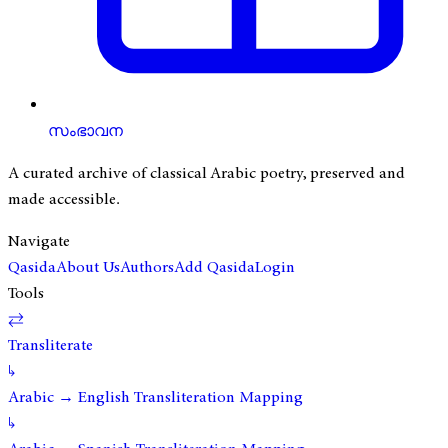
സംഭാവന
A curated archive of classical Arabic poetry, preserved and
made accessible.
Navigate
Qasida
About Us
Authors
Add Qasida
Login
Tools
⇄
Transliterate
↳
Arabic → English Transliteration Mapping
↳