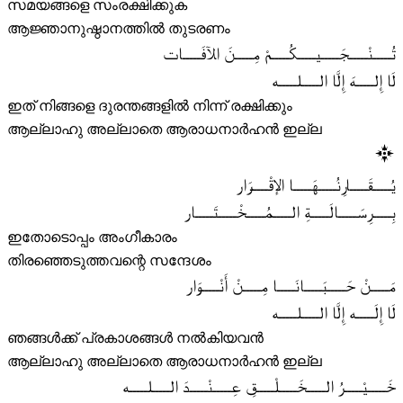
സമയങ്ങളെ സംരക്ഷിക്കുക
ആജ്ഞാനുഷ്ഠാനത്തിൽ തുടരണം
تُـــــنْـــــجَـــــيـــــكُـــــمْ مِـــــنَ الآفَـــــات
لَا إِلـــــهَ إِلَّا الـــــلـــــه
ഇത് നിങ്ങളെ ദുരന്തങ്ങളിൽ നിന്ന് രക്ഷിക്കും
ആല്ലാഹു അല്ലാതെ ആരാധനാർഹൻ ഇല്ല
يُـــــقَـــــارِنُـــــهَـــــا الإقْـــــرَار
بِـــــرِسَـــــالَـــــةِ الـــــمُـــــخْـــــتَـــــار
ഇതോടൊപ്പം അംഗീകാരം
തിരഞ്ഞെടുത്തവന്റെ സന്ദേശം
مَـــــنْ حَـــــبَـــــانَـــــا مِـــــنْ أَنْـــــوَار
لَا إِلَـــــه إِلَّا الـــــلـــــه
ഞങ്ങൾക്ക് പ്രകാശങ്ങൾ നൽകിയവൻ
ആല്ലാഹു അല്ലാതെ ആരാധനാർഹൻ ഇല്ല
خَـــــيْـــــرُ الـــــخَـــــلْـــــقِ عِـــــنْـــــدَ الـــــلـــــه