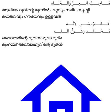
صَـــــاحِـــــبُ الـــــعِـــــزِّ وَالـــــجَـــــاه
ആല്ലാഹുവിന്റെ മുന്നിൽ ഏറ്റവും നല്ല സൃഷ്ടി
മഹത്വവും ഗൗരവവും ഉള്ളവൻ
خَـــــاتَـــــمُ رُسْـــــلِ الإلَـــــه
مُـــــحَـــــمَّـــــد رَسُـــــولُ الـــــلـــــه
ദൈവത്തിന്റെ ദൂതന്മാരുടെ മുദ്ര
മുഹമ്മദ് അല്ലാഹുവിന്റെ ദൂതൻ