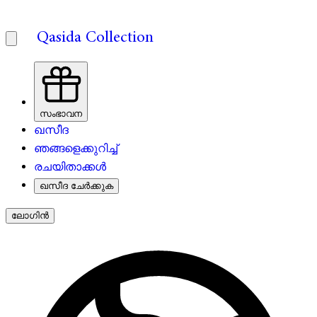
Qasida Collection
സംഭാവന
ഖസീദ
ഞങ്ങളെക്കുറിച്ച്
രചയിതാക്കൾ
ഖസീദ ചേർക്കുക
ലോഗിൻ