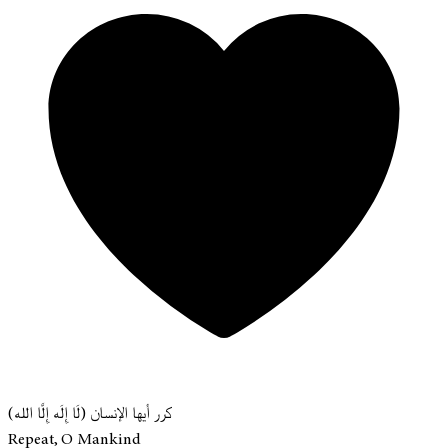
كرر أيها الإنسان (لَا إِلَه إِلَّا الله)
Repeat, O Mankind