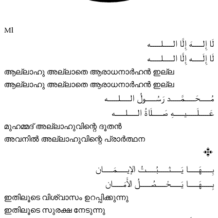
Ml
لَا إِلـــــهَ إِلَّا الـــــلـــــه
لَا إِلَـــــه إِلَّا الـــــلـــــه
ആല്ലാഹു അല്ലാതെ ആരാധനാർഹൻ ഇല്ല
ആല്ലാഹു അല്ലാതെ ആരാധനാർഹൻ ഇല്ല
مُـــــحَـــــمَّـــــد رَسُـــــولُ الـــــلـــــه
عَـــــلَـــــيـــــهِ صَـــــلَاةُ الـــــلـــــه
മുഹമ്മദ് അല്ലാഹുവിന്റെ ദൂതൻ
അവനിൽ അല്ലാഹുവിന്റെ പ്രാർത്ഥന
بِـــــهَـــــا يَـــــثـــــبُـــــتُ الإيـــــمَـــــان
بِـــــهَـــــا يَـــــحْـــــصُـــــلُ الأَمَـــــان
ഇതിലൂടെ വിശ്വാസം ഉറപ്പിക്കുന്നു
ഇതിലൂടെ സുരക്ഷ നേടുന്നു