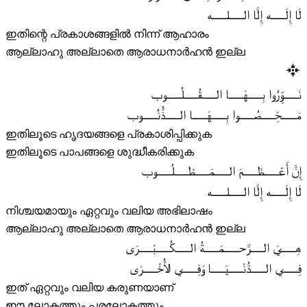
لَا إِلَـــــه إِلَّا الـــــلـــــه
ഇതിന്റെ പ്രകാശങ്ങളിൽ നിന്ന് ആഹാരം
ആല്ലാഹു അല്ലാതെ ആരാധനാർഹൻ ഇല്ല
نَـــــوِّرُوا بِـــــهَـــــا الـــــقُـــــلُـــــوب
مَـــــحِّـــــصُـــــوا بِـــــهَـــــا الـــــذُّنُـــــوب
ഇതിലൂടെ ഹൃദയങ്ങളെ പ്രകാശിപ്പിക്കുക
ഇതിലൂടെ പാപങ്ങളെ ശുദ്ധീകരിക്കുക
إِنَّ أَعْـــــظَـــــمَ الـــــمَـــــطْـــــلُـــــوب
لَا إِلَـــــه إِلَّا الـــــلـــــه
നിശ്ചയമായും ഏറ്റവും വലിയ അഭിലാഷം
ആല്ലാഹു അല്ലാതെ ആരാധനാർഹൻ ഇല്ല
هِـــــيَ الـــــرَّحـــــمَـــــةُ الـــــكُـــــبْـــــرَى
فِـــــي الـــــدُّنْـــــيَـــــا وَفِـــــي الأُخْـــــرَى
ഇത് ഏറ്റവും വലിയ കരുണയാണ്
ഈ ലോകത്തും പരലോകത്തും