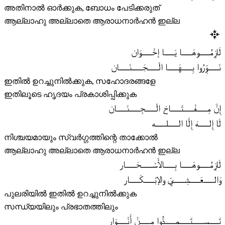
അതിനാൽ ഓർക്കുക, ബോധം പേടിക്കരുത്
ആല്ലാഹു അല്ലാതെ ആരാധനാർഹൻ ഇല്ല
لَازِمُـــــوهَـــــا يَـــــا إخْـــــوَان
نَـــــوِّرُوا بِـــــهَـــــا الْـــــجَـــــنَـــــان
ഇതിൽ ഉറച്ചുനിൽക്കുക, സഹോദരങ്ങളേ
ഇതിലൂടെ ഹൃദയം പ്രകാശിപ്പിക്കുക
إِنَّ مِـــــفْـــــتَـــــاحَ الْـــــجِـــــنَـــــان
لَا إِلـــــهَ إِلَّا الـــــلـــــه
നിശ്ചയമായും സ്വർഗ്ഗത്തിന്റെ താക്കോൽ
ആല്ലാഹു അല്ലാതെ ആരാധനാർഹൻ ഇല്ല
لَازِمُـــــوهَـــــا بِـــــالأَسْـــــحَـــــار
وَالـــــعَـــــشِـــــيِّ والإبْـــــكَـــــار
പുലരിയിൽ ഇതിൽ ഉറച്ചുനിൽക്കുക
സന്ധ്യയിലും പ്രഭാതത്തിലും
تَـــــســـــتَـــــمِـــــدُّوا مِـــــنْ أَنْـــــوَار