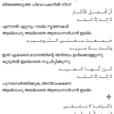
തിരഞ്ഞെടുത്ത പ്രവാചകനിൽ നിന്ന്
أَنَّ أَفْـــــضَـــــلَ الأَذْكَـــــار
لَا إِلـــــهَ إِلَّا الـــــلـــــه
എന്നാൽ ഏറ്റവും നല്ല സ്മരണകൾ
ആല്ലാഹു അല്ലാതെ ആരാധനാർഹൻ ഇല്ല
جَـــــمَـــــعَـــــتْ مَـــــعْـــــنَـــــى الـــــتَّـــــوحِـــــيـــــد
وَدَلَّـــــتْ بِـــــلَا مَـــــزِيـــــد
ഇത് ഏകദൈവവാദത്തിന്റെ അർത്ഥം ഉൾക്കൊള്ളുന്നു
കൂടുതൽ ഇല്ലാതെ സൂചിപ്പിക്കുന്നു
كَـــــرِّرْ أَيُّـــــهَـــــا الـــــمُـــــرِيـــــد
لَا إِلَـــــه إِلَّا الـــــلـــــه
പുനരാവർത്തിക്കുക, അന്വേഷകനേ
ആല്ലാഹു അല്ലാതെ ആരാധനാർഹൻ ഇല്ല
ذَاكِـــــرُهَـــــا لَا يَـــــشْـــــقَـــــى
لا يَـــــنَـــــالُ فَـــــرَقَـــــا