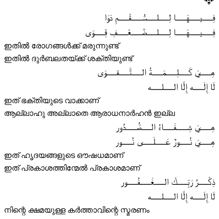
فِـــــيـــــهَـــــا لِـــــلـــــسُّـــــقْـــــمِ دَوَا
فِـــــيـــــهَـــــا لِـــــلـــــضَّـــــعْـــــفِ قِـــــوَى
ഇതിൽ രോഗങ്ങൾക്ക് മരുന്നുണ്ട്
ഇതിൽ ദുർബലതയ്ക്ക് ശക്തിയുണ്ട്
هِـــــيَ كَـــــلِـــــمَـــــةُ الـــــتَّـــــقـــــوَى
لَا إِلَـــــه إِلَّا الـــــلـــــه
ഇത് ഭക്തിയുടെ വാക്കാണ്
ആല്ലാഹു അല്ലാതെ ആരാധനാർഹൻ ഇല്ല
هِـــــيَ شِـــــفَـــــاءُ الـــــصُّـــــدُور
هِـــــيَ نُـــــورٌ عَـــــلَـــــى نُـــــور
ഇത് ഹൃദയങ്ങളുടെ ഔഷധമാണ്
ഇത് പ്രകാശത്തിന്മേൽ പ്രകാശമാണ്
ذِكْـــــرُ رَبِّـــــكَ الـــــغَـــــفُـــــور
لَا إِلَـــــه إِلَّا الـــــلـــــه
നിന്റെ ക്ഷമയുള്ള കർത്താവിന്റെ സ്മരണം