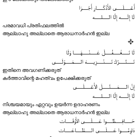
أَعْـــــلَـــــى الأَذْكَـــــارِ أَجْـــــرَا
لَا إِلَـــــه إِلَّا الـــــلـــــه
പരമാവധി പ്രതിഫലത്തിൽ
ആല്ലാഹു അല്ലാതെ ആരാധനാർഹൻ ഇല്ല
لَا تَـــــغْـــــفُـــــلْ عَـــــنْـــــهَـــــا وَلَا
تَـــــتْـــــرُك تَـــــنْـــــزِيـــــهَ الـــــمَـــــوْلَـــــى
ഇതിനെ അവഗണിക്കരുത്
കർത്താവിന്റെ മഹത്വം ഉപേക്ഷിക്കരുത്
إِنَّ الـــــمَـــــثَـــــلَ الأَعْـــــلَـــــى
لَا إِلَـــــه إِلَّا الـــــلـــــه
നിശ്ചയമായും ഏറ്റവും ഉയർന്ന ഉദാഹരണം
ആല്ലാഹു അല്ലാതെ ആരാധനാർഹൻ ഇല്ല
حَـــــافِـــــظُـــــوا عَـــــلَـــــى الأَوْقَـــــات
دَاوِمُـــــوا عَـــــلَـــــى الـــــطَّـــــاعَـــــات