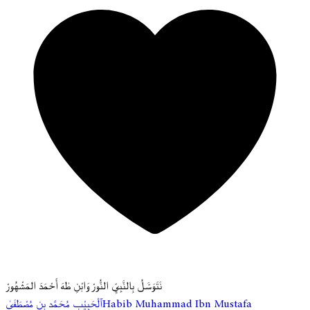
نَتَوَسَّلُ بِالنَّبِيِّ النُّورْ وَابْنِ طٰهَ أَحْمَدَ المَشْهُورْ
ٱلْحَبِيْب مُحَمَّد بن مُصْطَفَىٰ
Habib Muhammad Ibn Mustafa