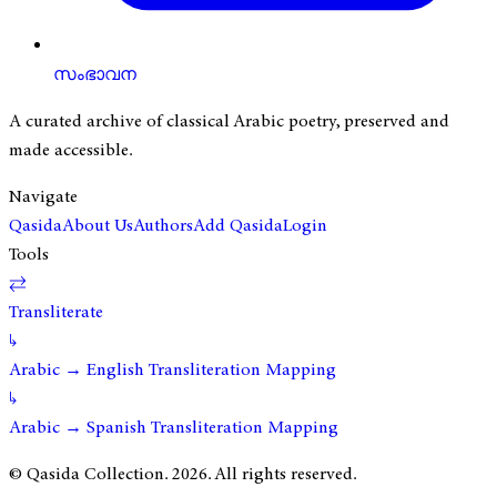
സംഭാവന
A curated archive of classical Arabic poetry, preserved and
made accessible.
Navigate
Qasida
About Us
Authors
Add Qasida
Login
Tools
⇄
Transliterate
↳
Arabic → English Transliteration Mapping
↳
Arabic → Spanish Transliteration Mapping
© Qasida Collection.
2026
. All rights reserved.