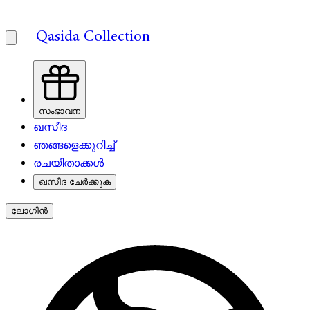
Qasida Collection
സംഭാവന
ഖസീദ
ഞങ്ങളെക്കുറിച്ച്
രചയിതാക്കൾ
ഖസീദ ചേർക്കുക
ലോഗിൻ