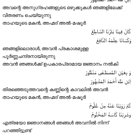
അവന്റെ അനുഗ്രഹങ്ങളുടെ ഒഴുക്കുകൾ ഞങ്ങളിലേക്ക്
വിതരണം ചെയ്യുന്നു
താഹയുടെ മകൻ, അഹ്മദ് അൽ-മഷൂർ
كَانَ فِينَا بَدْرُنَا السَّاطِعْ
وَكَسَانَا عِلْمَهُ النَّافِعْ
ഞങ്ങളിലൊരാൾ, അവൻ പ്രകാശമുള്ള
പൂർണ്ണചന്ദ്രനായിരുന്നു
അവൻ ഞങ്ങൾക്ക് ഉപകാരപ്രദമായ ജ്ഞാനം നൽകി
وَ بِعَيْنِ المُصطَـفَى مَنْظُورْ
اِبْنِ طٰهَ أَحْمَدَ المَشْهُورْ
തിരഞ്ഞെടുത്തവന്റെ കണ്ണിന്റെ കാവലിൽ അവൻ
താഹയുടെ മകൻ, അഹ്മദ് അൽ-മഷൂർ
كَمْ رَوَيْنَا عَنْهُ مِنْ عُلُومْ
وشَرِبْنَا كَاسَهُ المَخْتُومْ
എത്രയോ ജ്ഞാനങ്ങൾ ഞങ്ങൾ അവനിൽ നിന്ന്
പറഞ്ഞിട്ടുണ്ട്