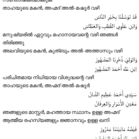
സന്തോഷകരമാക്കുക
താഹയുടെ മകൻ, അഹ്മദ് അൽ-മഷൂർ വഴി
قَدْ تَوَسَّلْنَا بِخَيْرِ النَّاسْ
وَابْنِ عَلْوِي القُطْبِ وَالعَطَّاسْ
മനുഷ്യരിൽ ഏറ്റവും മഹാനായവന്റെ വഴി ഞങ്ങൾ
തിരിഞ്ഞു
അലവിയുടെ മകൻ, കുത്ബും അൽ-അത്താസും വഴി
وَالوَلِيِّ ذُخْرِنَا المَشْهُورْ
اِبْنِ طٰهَ أَحْمَدَ المَشْهُورْ
പരിചിതമായ നിധിയായ വിശുദ്ധന്റെ വഴി
താഹയുടെ മകൻ, അഹ്മദ് അൽ-മഷൂർ
سَيِّدِي أَحْمَدْ عَظِیمِ الشَّانْ
مَعْدِنِ الأَسْرَارِ وَالعِرفَانْ
ഞങ്ങളുടെ മാസ്റ്റർ, മഹത്തായ സ്ഥാനം ഉള്ള അഹ്മദ്
ആത്മീയ രഹസ്യങ്ങളും ജ്ഞാനവും ഉള്ള ഖനി
فَيْضُهُ مَابَيْنَنَا مَدْرُورْ
اِبْنِ طٰهَ أَحْمَدَ المَشْهُورْ