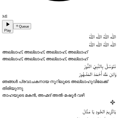
Ml
Queue
Play
اللّٰه اللّٰهُ اللّٰه اللّٰهُ
اللّٰه اللّٰهُ اللّٰه اللّٰهُ
അല്ലാഹ്, അല്ലാഹ്, അല്ലാഹ്, അല്ലാഹ്
അല്ലാഹ്, അല്ലാഹ്, അല്ലാഹ്, അല്ലാഹ്
نَتَوَسَّلْ بِالنَّبِيِّ النُّورْ
وَابْنِ طٰهَ أَحْمَدَ المَشْهُورْ
ഞങ്ങൾ പ്രവാചകനായ നൂറിലൂടെ അല്ലാഹുവിലേക്ക്
തിരിയുന്നു
താഹയുടെ മകൻ, അഹ്മദ് അൽ-മഷൂർ വഴി
يَاكَرِيمَ الجُودِ يَا مَنَّانْ