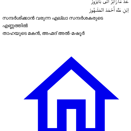
عَدَّ مَا زَائِرْ أَتَى بَايَزُورْ
اِبْنِ طٰهَ أَحْمَدَ المَشْهُورْ
സന്ദർശിക്കാൻ വരുന്ന എല്ലാ സന്ദർശകരുടെ
എണ്ണത്തിൽ
താഹയുടെ മകൻ, അഹ്മദ് അൽ-മഷൂർ