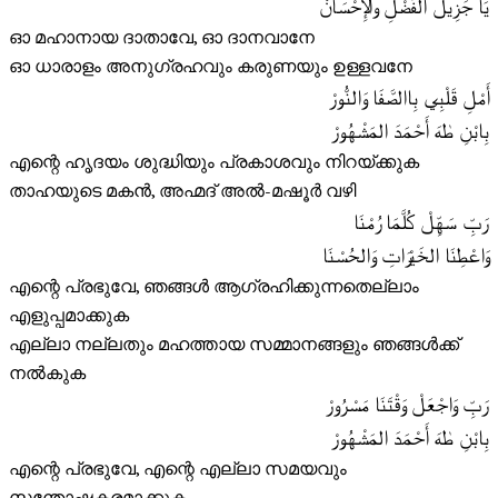
يَا جَزِيلَ الفَضْلِ والإِحْسَانْ
ഓ മഹാനായ ദാതാവേ, ഓ ദാനവാനേ
ഓ ധാരാളം അനുഗ്രഹവും കരുണയും ഉള്ളവനേ
أَمْلِ قَلْبِي بِاالصَّفَا وَالنُّورْ
بِابْنِ طٰهَ أَحْمَدَ المَشْهُورْ
എന്റെ ഹൃദയം ശുദ്ധിയും പ്രകാശവും നിറയ്ക്കുക
താഹയുടെ മകൻ, അഹ്മദ് അൽ-മഷൂർ വഴി
رَبِّ سَهِّلْ كُلَّمَا رُمْنَا
وَاعْطِنَا الخَيْرَاتِ وَالحُسْنَا
എന്റെ പ്രഭുവേ, ഞങ്ങൾ ആഗ്രഹിക്കുന്നതെല്ലാം
എളുപ്പമാക്കുക
എല്ലാ നല്ലതും മഹത്തായ സമ്മാനങ്ങളും ഞങ്ങൾക്ക്
നൽകുക
رَبِّ وَاجْعَلْ وَقْتَنَا مَسْرُورْ
بِابْنِ طٰهَ أَحْمَدَ المَشْهُورْ
എന്റെ പ്രഭുവേ, എന്റെ എല്ലാ സമയവും