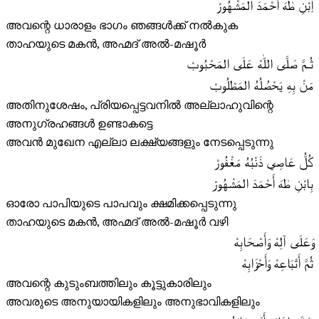
اِبْنِ طٰهَ أَحْمَدَ المَشْهُورْ
അവന്റെ ധാരാളം ഭാഗം ഞങ്ങൾക്ക് നൽകുക
താഹയുടെ മകൻ, അഹ്മദ് അൽ-മഷൂർ
ثُـمَّ صَلَّى اللّٰهْ عَلَى المَحْبُوبْ
مَنْ بِهِ يَحْصُلُهُ المَطْلُوبْ
അതിനുശേഷം, പ്രിയപ്പെട്ടവനിൽ അല്ലാഹുവിന്റെ
അനുഗ്രഹങ്ങൾ ഉണ്ടാകട്ടെ
അവൻ മുഖേന എല്ലാ ലക്ഷ്യങ്ങളും നേടപ്പെടുന്നു
كُلُّ عَاصِي ذَنْبُهُ مَغْفُورْ
بِابْنِ طٰهَ أَحْمَدَ المَشْهُورْ
ഓരോ പാപിയുടെ പാപവും ക്ഷമിക്കപ്പെടുന്നു
താഹയുടെ മകൻ, അഹ്മദ് അൽ-മഷൂർ വഴി
وَعَلَى آلِهْ وَأَصْحَابِهْ
ثُمَّ أَتْبَاعِهْ وَأَحْزَابِهْ
അവന്റെ കുടുംബത്തിലും കൂട്ടുകാരിലും
അവരുടെ അനുയായികളിലും അനുഭാവികളിലും