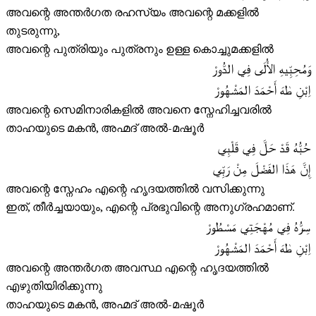
അവന്റെ അന്തർഗത രഹസ്യം അവന്റെ മക്കളിൽ
തുടരുന്നു,
അവന്റെ പുത്രിയും പുത്രനും ഉള്ള കൊച്ചുമക്കളിൽ
وَمُحِبِّيهِ الأُلَى فِي الدُّورْ
اِبْنِ طٰهَ أَحْمَدَ المَشْهُورْ
അവന്റെ സെമിനാരികളിൽ അവനെ സ്നേഹിച്ചവരിൽ
താഹയുടെ മകൻ, അഹ്മദ് അൽ-മഷൂർ
حُبُّهُ قَدْ حَلَّ فِي قَلْبِي
إِنَّ هَذَا الفَضْلَ مِنْ رَبِّي
അവന്റെ സ്നേഹം എന്റെ ഹൃദയത്തിൽ വസിക്കുന്നു
ഇത്, തീർച്ചയായും, എന്റെ പ്രഭുവിന്റെ അനുഗ്രഹമാണ്.
سِرُّهُ فِي مُهْجَتِي مَسْطُورْ
اِبْنِ طٰهَ أَحْمَدَ المَشْهُورْ
അവന്റെ അന്തർഗത അവസ്ഥ എന്റെ ഹൃദയത്തിൽ
എഴുതിയിരിക്കുന്നു
താഹയുടെ മകൻ, അഹ്മദ് അൽ-മഷൂർ