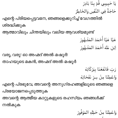
يَا حَبِيبِي قُمْ بِنَا بَادِرْ
حَاجَةٌ فِي النَّفْسِ وَالخَاطِرْ
എന്റെ പ്രിയപ്പെട്ടവനേ, ഞങ്ങളെക്കുറിച്ച് വേഗത്തിൽ
ശ്രദ്ധിക്കുക
ആത്മാവിലും ചിന്തയിലും വലിയ ആവശ്യമുണ്ട്
هَيَّا هَيَّا أَحْمَدَ المَشْهُورْ
اِبْنِ طٰهَ أَحْمَدَ المَشْهُورْ
വരൂ, വരൂ! ഓ അഹ്മദ് അൽ-മഷൂർ!
താഹയുടെ മകൻ, അഹ്മദ് അൽ-മഷൂർ
رَبِّ فَانْفَعْنَا بِبَرْكَاتِهْ
وَاعْطِنَا مِنْ سِرِّ نَفْحَاتِهْ
എന്റെ പ്രഭുവേ, അവന്റെ അനുഗ്രഹങ്ങളിലൂടെ ഞങ്ങളെ
പ്രയോജനപ്പെടുത്തുക
അവന്റെ ആത്മീയ കാറ്റുകളുടെ രഹസ്യം ഞങ്ങൾക്ക്
നൽകുക
وَاعْطِنَا مِنْ حَظِّهِ المَوْفُورْ