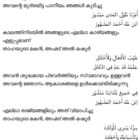
അവന്റെ മുദ്രയിട്ട പാനീയം ഞങ്ങൾ കുടിച്ചു
أَمْرُنَا طُوْلَ المَدَى مَيْسُورْ
ابْنِ طٰهَ أَحْمَدَ المَشْهُورْ
കാലത്തിനിടയിൽ ഞങ്ങളുടെ എല്ലാ കാര്യങ്ങളും
എളുപ്പമാണ്
താഹയുടെ മകൻ, അഹ്മദ് അൽ-മഷൂർ
طَيِّبُ الأَفْعَالِ وَالأَخْلَاقْ
عِلْمُهُ قَدْ عَمَّ فِي الآفَاقْ
അവൻ ശുദ്ധമായ പ്രവർത്തിയും സ്വഭാവവും ഉള്ളവൻ
അവന്റെ ജ്ഞാനം ആകാശങ്ങളെ ഉൾക്കൊണ്ടിരിക്കുന്നു
فِي جَمِيعْ بُلْدَانِنَا مَنْشُوْر
اِبْنِ طٰهَ أَحْمَدَ المَشْهُورْ
എല്ലാ രാജ്യങ്ങളിലും അത് വ്യാപിച്ചു
താഹയുടെ മകൻ, അഹ്മദ് അൽ-മഷൂർ
سِرُّهُ يَسْرِي لِأَوْلَادِهْ
وَلِأَسْبَاطِهْ وَأَحْفَادِهْ