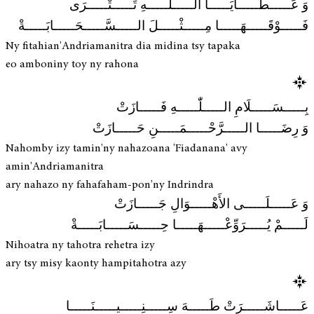
وَ عَـــــطَـــــايَـــــا الـــــلّٰـــــهِ تَـــــتْـــــرَى
فَـــــوْقَـــــهَـــــا مِـــــثْـــــلَ الـــــسَّـــــحَـــــابَـــــةْ
Ny fitahian'Andriamanitra dia midina tsy tapaka
eo amboniny toy ny rahona
بِـــــسَـــــلَامِ الـــــلّٰـــــهِ فَـــــازَتْ
وَ رِضَـــــا الـــــرَّحْـــــمَـــــنِ حَـــــازَتْ
Nahomby izy tamin'ny nahazoana 'Fiadanana' avy
amin'Andriamanitra
ary nahazo ny fahafaham-pon'ny Indrindra
وَ عَـــــلَـــــى الأَهْـــــوَالِ جَـــــازَتْ
لَـــــمْ يُـــــرَوِّعْـــــهَـــــا حِـــــسَـــــابَـــــةْ
Nihoatra ny tahotra rehetra izy
ary tsy misy kaonty hampitahotra azy
عَـــــاشَـــــرَتْ طَـــــهَ سِـــــنِـــــيـــــنَـــــا