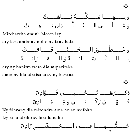
وَ بِـــــهَـــــا مَـــــكَّـــــةُ بَـــــاهَـــــتْ
وَ عَـــــلَـــــى الـــــبُـــــلْـــــدَانِ تَـــــاهَـــــتْ
Mirehareha amin'i Mecca izy
ary lasa ambony noho ny tany hafa
وَ عُـــــطُـــــورُ الـــــخَـــــيْـــــرِ فَـــــاحَـــــتْ
بِـــــالـــــنَّـــــسَـــــابَـــــةْ وَ الـــــقَـــــرَابَـــــةْ
ary ny hanitra tsara dia miparitaka
amin'ny fifandraisana sy ny havana
ذِكْـــــرُهَـــــا يُـــــحْـــــيِـــــي فُـــــؤَادِيْ
فَـــــهْـــــيَ رُكْـــــنِـــــي وَ عِـــــمَـــــادِيْ
Ny filazany dia mitondra aina ho an'ny foko
Izy no andriko sy fanohanako
حُـــــبُّـــــهَـــــا فِـــــي الـــــحَـــــشْـــــرِ زَادِيْ