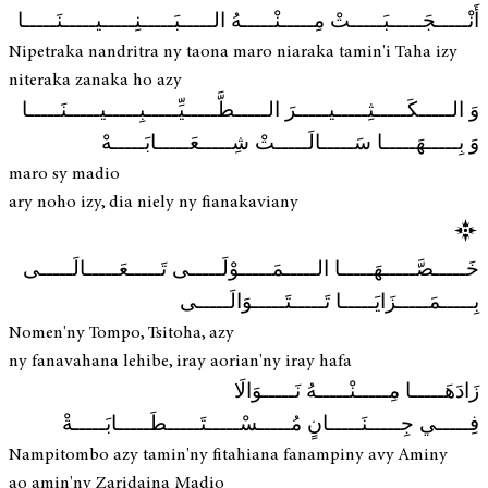
أَنْـــــجَـــــبَـــــتْ مِـــــنْـــــهُ الـــــبَـــــنِـــــيـــــنَـــــا
Nipetraka nandritra ny taona maro niaraka tamin'i Taha izy
niteraka zanaka ho azy
وَ الـــــكَـــــثِـــــيـــــرَ الـــــطَّـــــيِّـــــبِـــــيـــــنَـــــا
وَ بِـــــهَـــــا سَـــــالَـــــتْ شِـــــعَـــــابَـــــهْ
maro sy madio
ary noho izy, dia niely ny fianakaviany
خَـــــصَّـــــهَـــــا الـــــمَـــــوْلَـــــى تَـــــعَـــــالَـــــى
بِـــــمَـــــزَايَـــــا تَـــــتَـــــوَالَـــــى
Nomen'ny Tompo, Tsitoha, azy
ny fanavahana lehibe, iray aorian'ny iray hafa
زَادَهَـــــا مِـــــنْـــــهُ نَـــــوَالَا
فِـــــي جِـــــنَـــــانٍ مُـــــسْـــــتَـــــطَـــــابَـــــةْ
Nampitombo azy tamin'ny fitahiana fanampiny avy Aminy
ao amin'ny Zaridaina Madio