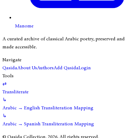
Manome
A curated archive of classical Arabic poetry, preserved and
made accessible.
Navigate
Qasida
About Us
Authors
Add Qasida
Login
Tools
⇄
Transliterate
↳
Arabic → English Transliteration Mapping
↳
Arabic → Spanish Transliteration Mapping
© Qasida Collection.
2026
. All rights reserved.