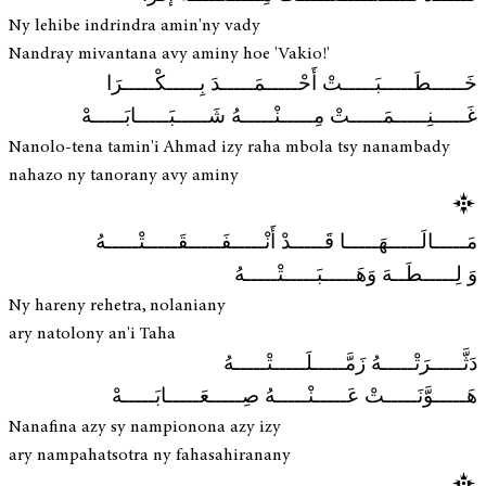
Ny lehibe indrindra amin'ny vady
Nandray mivantana avy aminy hoe 'Vakio!'
خَـــــطَـــــبَـــــتْ أَحْـــــمَـــــدَ بِـــــكْـــــرَا
غَـــــنِـــــمَـــــتْ مِـــــنْـــــهُ شَـــــبَـــــابَـــــهْ
Nanolo-tena tamin'i Ahmad izy raha mbola tsy nanambady
nahazo ny tanorany avy aminy
مَـــــالَـــــهَـــــا قَـــــدْ أَنْـــــفَـــــقَـــــتْـــــهُ
وَ لِـــــطَــهَ وَهَـــــبَـــــتْـــــهُ
Ny hareny rehetra, nolaniany
ary natolony an'i Taha
دَثَّـــــرَتْـــــهُ زَمَّـــــلَـــــتْـــــهُ
هَـــــوَّنَـــــتْ عَـــــنْـــــهُ صِـــــعَـــــابَـــــهْ
Nanafina azy sy nampionona azy izy
ary nampahatsotra ny fahasahiranany