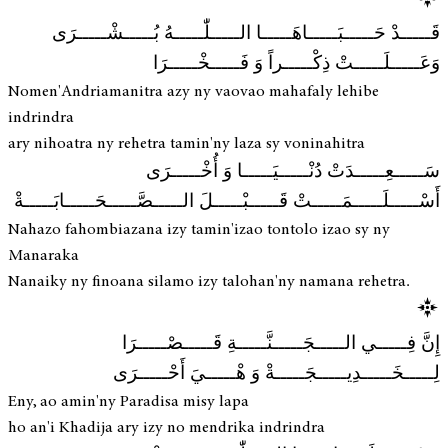
قَـــــدْ حَـــــبَـــــاهَـــــا الـــــلّٰـــــهُ بُـــــشْـــــرَى
وَعَـــــلَـــــتْ ذِكْـــــراً وَ فَـــــخْـــــرَا
Nomen'Andriamanitra azy ny vaovao mahafaly lehibe
indrindra
ary nihoatra ny rehetra tamin'ny laza sy voninahitra
سَـــــعِـــــدَتْ دُنْـــــيَـــــا وَ أُخْـــــرَى
أَسْـــــلَـــــمَـــــتْ قَـــــبْـــــلَ الـــــصَّـــــحَـــــابَـــــةْ
Nahazo fahombiazana izy tamin'izao tontolo izao sy ny
Manaraka
Nanaiky ny finoana silamo izy talohan'ny namana rehetra.
إِنَّ فِـــــي الـــــجَـــــنَّـــــةِ قَـــــصْـــــرَا
لِـــــخَـــــدِيـــــجَـــــةْ وَ هْـــــيَ أَحْـــــرَى
Eny, ao amin'ny Paradisa misy lapa
ho an'i Khadija ary izy no mendrika indrindra