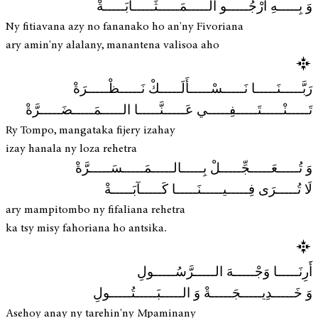
وَ بِـــــهِ أَرْجُـــــو الـــــمَـــــثَـــــابَـــــةْ
Ny fitiavana azy no fananako ho an'ny Fivoriana
ary amin'ny alalany, manantena valisoa aho
رَبَّـــــنَـــــا نَـــــسْـــــأَلَـــــكْ نَـــــظْـــــرَةْ
تَـــــنْـــــتَـــــفِـــــي عَـــــنَّـــــا الـــــمَـــــضَـــــرَّةْ
Ry Tompo, mangataka fijery izahay
izay hanala ny loza rehetra
وَ تُـــــعَـــــجِّـــــلْ بِـــــالـــــمَـــــسَـــــرَّةْ
لَا تُـــــرَى فِـــــيـــــنَـــــا كَـــــآبَـــــةْ
ary mampitombo ny fifaliana rehetra
ka tsy misy fahoriana ho antsika.
أَرِنَـــــا وَجْـــــهَ الـــــرَّسُـــــولِ
وَ خَـــــدِيـــــجَـــــةْ وَ الـــــبَـــــتُـــــولِ
Asehoy anay ny tarehin'ny Mpaminany