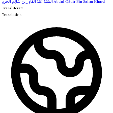
ِ'Abdul Qādir Bin Salim Khard
السَيِّدُ عَبْدُ القَادِرِ بِن سَالِم الخَرِد
Transliterate
Translation