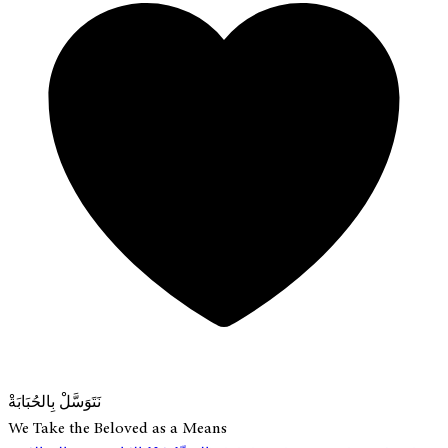
نَتَوَسَّلْ بِالحُبَابَةْ
We Take the Beloved as a Means