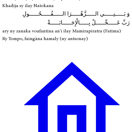
Khadija sy ilay Natokana
وَ بَـــــنِـــــي الـــــزَّهْـــــرَا الـــــفُـــــحُـــــولِ
رَبِّ عَـــــجِّـــــلْ بِـــــالْإِجَـــــابَـــــةْ
ary ny zanaka voafantina an'i ilay Mamirapiratra (Fatima)
Ry Tompo, faingàna hamaly (ny antsonay)