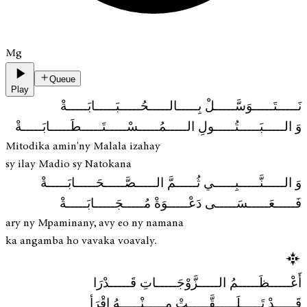
Mg
Queue
Play
نَـــــتَـــــوَسَّـــــلْ بِـــــالـــــحُـــــبَـــــابَـــــةْ
وَ الـــــبَـــــتُـــــولِ الـــــمُـــــسْـــــتَـــــطَـــــابَـــــةْ
Mitodika amin'ny Malala izahay
sy ilay Madio sy Natokana
وَ الـــــنَّـــــبِـــــي ثُـــــمَّ الـــــصَّـــــحَـــــابَـــــةْ
فَـــــعَـــــسَـــــى دَعْـــــوَةْ مُـــــجَـــــابَـــــةْ
ary ny Mpaminany, avy eo ny namana
ka angamba ho vavaka voavaly.
أَعْـــــظَـــــمُ الـــــزَّوْجَـــــاتِ قَـــــدْرَا
قَـــــدْ تَـــــلَـــــقَّـــــتْ مِـــــنْـــــهُ إقْرَأ