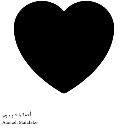
أَحْمَدْ يَا حَـبِـيـبِي
Ahmad, Malalako