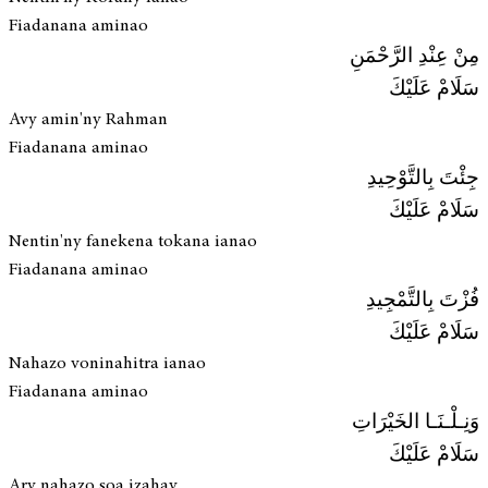
Fiadanana aminao
مِنْ عِنْدِ الرَّحْمَنِ
سَلَامْ عَلَيْكَ
Avy amin'ny Rahman
Fiadanana aminao
جِئْتَ بِالتَّوْحِيدِ
سَلَامْ عَلَيْكَ
Nentin'ny fanekena tokana ianao
Fiadanana aminao
فُزْتَ بِالتَّمْجِيدِ
سَلَامْ عَلَيْكَ
Nahazo voninahitra ianao
Fiadanana aminao
وَنِـلْـنَـا الخَيْرَاتِ
سَلَامْ عَلَيْكَ
Ary nahazo soa izahay