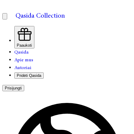
Qasida Collection
Paaukoti
Qasida
Apie mus
Autoriai
Pridėti Qasida
Prisijungti