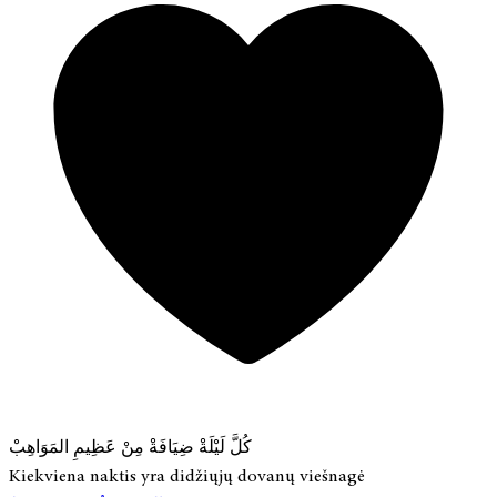
كُلَّ لَيْلَةْ ضِيَافَةْ مِنْ عَظِيمِ المَوَاهِبْ
Kiekviena naktis yra didžiųjų dovanų viešnagė