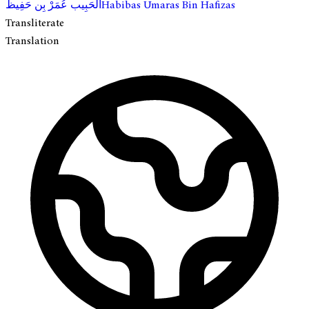
الحَبِيب عُمَرْ بِن حَفِيظ
Habibas Umaras Bin Hafizas
Transliterate
Translation