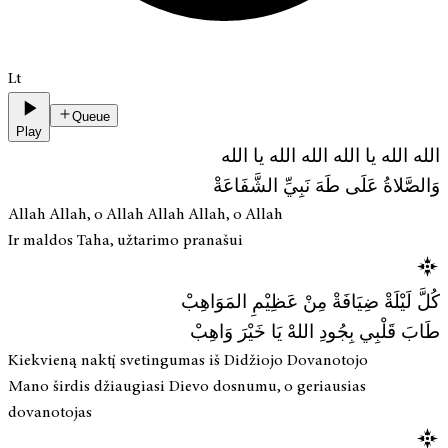
Lt
Queue
Play
الله الله يا الله الله الله يا الله
وَالصَّلاةُ عَلَى طَهَ نَبِيِّ الشَّفَاعَةْ
Allah Allah, o Allah Allah Allah, o Allah
Ir maldos Taha, užtarimo pranašui
كُلَّ لَيْلَةْ ضِيَافَةْ مِنْ عَظِيْمِ المَوَاهِبْ
طَابَ قَلْبِي بِجُودِ اللهْ يَا خَيْرَ وَاهِبْ
Kiekvieną naktį svetingumas iš Didžiojo Dovanotojo
Mano širdis džiaugiasi Dievo dosnumu, o geriausias
dovanotojas