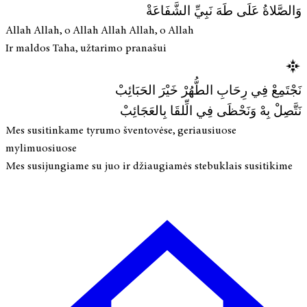
وَالصَّلاةُ عَلَى طَهَ نَبِيِّ الشَّفَاعَةْ
Allah Allah, o Allah Allah Allah, o Allah
Ir maldos Taha, užtarimo pranašui
نَجْتَمِعْ فِي رِحَابِ الطُّهُرْ خَيْرَ الحَبَائِبْ
نَتَّصِلْ بِهْ وَنَحْظَى فِي الِّلقَا بِالعَجَائِبْ
Mes susitinkame tyrumo šventovėse, geriausiuose
mylimuosiuose
Mes susijungiame su juo ir džiaugiamės stebuklais susitikime