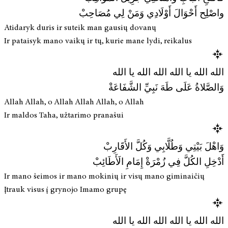
واصْلِح أَحْوَالَ أَوْلَادِي وَمَنْ لِي مُصَاحِبْ
Atidaryk duris ir suteik man gausių dovanų
Ir pataisyk mano vaikų ir tų, kurie mane lydi, reikalus
الله الله يا الله الله الله يا الله
وَالصَّلاةُ عَلَى طَهَ نَبِيِّ الشَّفَاعَةْ
Allah Allah, o Allah Allah Allah, o Allah
Ir maldos Taha, užtarimo pranašui
وَاهْلَ بَيْتِي وَطُلَّابِي وَكُلَّ الأَقَارِبْ
أَدْخِلِ الكُلَّ فِي زُمْرَةْ إِمَامِ الَأَطَائِبْ
Ir mano šeimos ir mano mokinių ir visų mano giminaičių
Įtrauk visus į grynojo Imamo grupę
الله الله يا الله الله الله يا الله