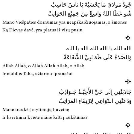
جُودُ مَولايْ مَا يَحْسَبُهْ يَا نَاسْ حَاسِبْ
شُو عَطَا اللهْ وَاسِعْ مِنْ جَمِيْعِ الجَوَانِبْ
Mano Viešpaties dosnumas yra neapskaičiuojamas, o žmonės
Ką Dievas davė, yra platus iš visų pusių
الله الله يا الله الله الله يا الله
وَالصَّلاةُ عَلَى طَهَ نَبِيِّ الشَّفَاعَةْ
Allah Allah, o Allah Allah Allah, o Allah
Ir maldos Taha, užtarimo pranašui
جَاذَبَتْنِي إِلَى حَيِّ الأَحِبَّـةْ جَـوَاذِبْ
وَدَعَتْنِي الدَّوَاعِي لِارْتِقَاءِ المَرَاتِبْ
Mane traukė į mylimųjų buveinę
Ir kvietimai kvietė mane kilti į aukštumas