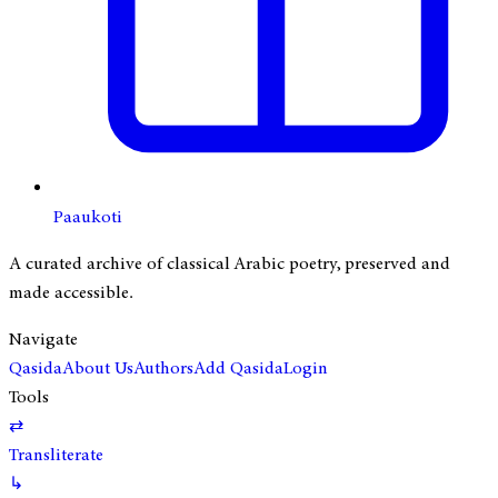
Paaukoti
A curated archive of classical Arabic poetry, preserved and
made accessible.
Navigate
Qasida
About Us
Authors
Add Qasida
Login
Tools
⇄
Transliterate
↳