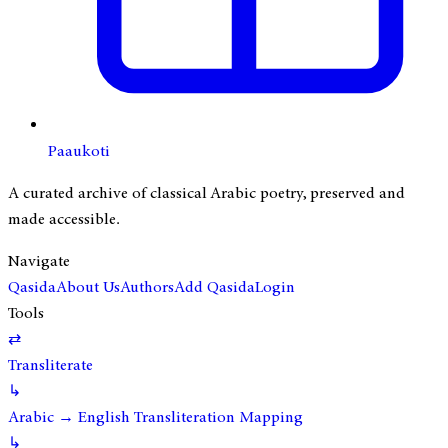
Paaukoti
A curated archive of classical Arabic poetry, preserved and
made accessible.
Navigate
Qasida
About Us
Authors
Add Qasida
Login
Tools
⇄
Transliterate
↳
Arabic → English Transliteration Mapping
↳