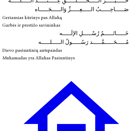
خَـــــيْـــــرُ الـــــخَـــــلْـــــقِ عِـــــنْـــــدَ الـــــلـــــه
صَـــــاحِـــــبُ الـــــعِـــــزِّ وَالـــــجَـــــاه
Geriausias kūrinys pas Allahą
Garbės ir prestižo savininkas
خَـــــاتَـــــمُ رُسْـــــلِ الإلَـــــه
مُـــــحَـــــمَّـــــد رَسُـــــولُ الـــــلـــــه
Dievo pasiuntinių antspaudas
Muhamadas yra Allahas Pasiuntinys