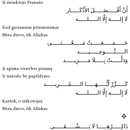
Iš išrinktojo Pranašo
أَنَّ أَفْـــــضَـــــلَ الأَذْكَـــــار
لَا إِلـــــهَ إِلَّا الـــــلـــــه
Kad geriausias prisiminimas
Nėra dievo, tik Allahas
جَـــــمَـــــعَـــــتْ مَـــــعْـــــنَـــــى
الـــــتَّـــــوحِـــــيـــــد
وَدَلَّـــــتْ بِـــــلَا مَـــــزِيـــــد
Ji apima vienybės prasmę
Ir nurodo be papildymo
كَـــــرِّرْ أَيُّـــــهَـــــا الـــــمُـــــرِيـــــد
لَا إِلَـــــه إِلَّا الـــــلـــــه
Kartok, o ieškotojau
Nėra dievo, tik Allahas
ذَاكِـــــرُهَـــــا لَا يَـــــشْـــــقَـــــى