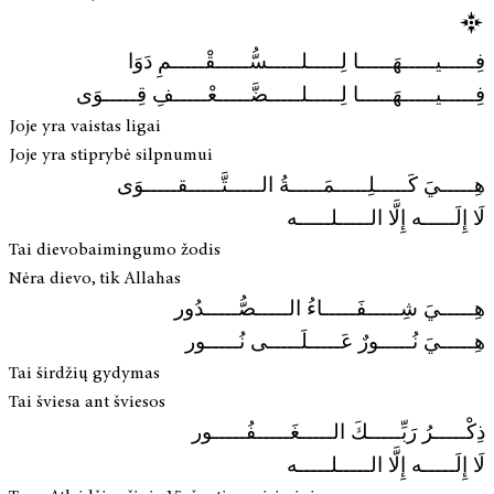
فِـــــيـــــهَـــــا لِـــــلـــــسُّـــــقْـــــمِ دَوَا
فِـــــيـــــهَـــــا لِـــــلـــــضَّـــــعْـــــفِ قِـــــوَى
Joje yra vaistas ligai
Joje yra stiprybė silpnumui
هِـــــيَ كَـــــلِـــــمَـــــةُ الـــــتَّـــــقـــــوَى
لَا إِلَـــــه إِلَّا الـــــلـــــه
Tai dievobaimingumo žodis
Nėra dievo, tik Allahas
هِـــــيَ شِـــــفَـــــاءُ الـــــصُّـــــدُور
هِـــــيَ نُـــــورٌ عَـــــلَـــــى نُـــــور
Tai širdžių gydymas
Tai šviesa ant šviesos
ذِكْـــــرُ رَبِّـــــكَ الـــــغَـــــفُـــــور
لَا إِلَـــــه إِلَّا الـــــلـــــه