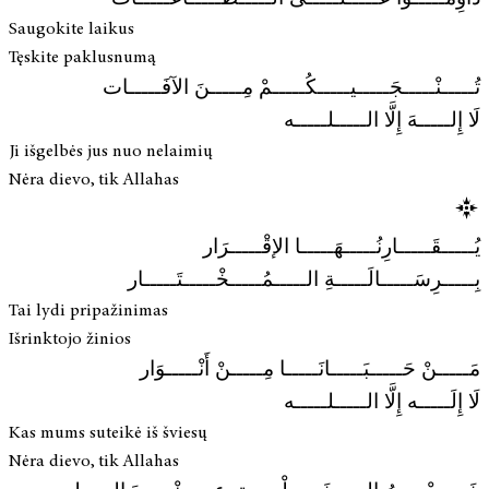
Saugokite laikus
Tęskite paklusnumą
تُـــــنْـــــجَـــــيـــــكُـــــمْ مِـــــنَ الآفَـــــات
لَا إِلـــــهَ إِلَّا الـــــلـــــه
Ji išgelbės jus nuo nelaimių
Nėra dievo, tik Allahas
يُـــــقَـــــارِنُـــــهَـــــا الإقْـــــرَار
بِـــــرِسَـــــالَـــــةِ الـــــمُـــــخْـــــتَـــــار
Tai lydi pripažinimas
Išrinktojo žinios
مَـــــنْ حَـــــبَـــــانَـــــا مِـــــنْ أَنْـــــوَار
لَا إِلَـــــه إِلَّا الـــــلـــــه
Kas mums suteikė iš šviesų
Nėra dievo, tik Allahas