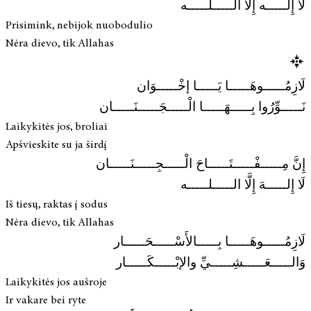
لَا إِلَـــــه إِلَّا الـــــلـــــه
Prisimink, nebijok nuobodulio
Nėra dievo, tik Allahas
لَازِمُـــــوهَـــــا يَـــــا إخْـــــوَان
نَـــــوِّرُوا بِـــــهَـــــا الْـــــجَـــــنَـــــان
Laikykitės jos, broliai
Apšvieskite su ja širdį
إِنَّ مِـــــفْـــــتَـــــاحَ الْـــــجِـــــنَـــــان
لَا إِلـــــهَ إِلَّا الـــــلـــــه
Iš tiesų, raktas į sodus
Nėra dievo, tik Allahas
لَازِمُـــــوهَـــــا بِـــــالأَسْـــــحَـــــار
وَالـــــعَـــــشِـــــيِّ والإبْـــــكَـــــار
Laikykitės jos aušroje
Ir vakare bei ryte