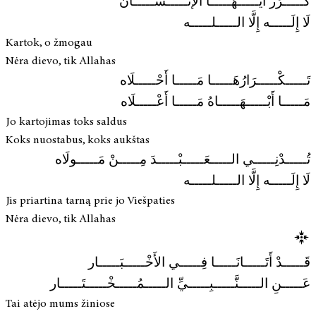
كَـــــرِّر أَيُّـــــهَـــــا الإنْـــــسَـــــان
لَا إِلَـــــه إِلَّا الـــــلـــــه
Kartok, o žmogau
Nėra dievo, tik Allahas
تَـــــكْـــــرَارُهَـــــا مَـــــا أَحْـــــلَاه
مَـــــا أَبْـــــهَـــــاهُ مَـــــا أَعْـــــلَاه
Jo kartojimas toks saldus
Koks nuostabus, koks aukštas
تُـــــدْنِـــــي الـــــعَـــــبْـــــدَ مِـــــنْ مَـــــولَاه
لَا إِلَـــــه إِلَّا الـــــلـــــه
Jis priartina tarną prie jo Viešpaties
Nėra dievo, tik Allahas
قَـــــدْ أَتَـــــانَـــــا فِـــــي الأَخْـــــبَـــــار
عَـــــنِ الـــــنَّـــــبِـــــيِّ الـــــمُـــــخْـــــتَـــــار
Tai atėjo mums žiniose