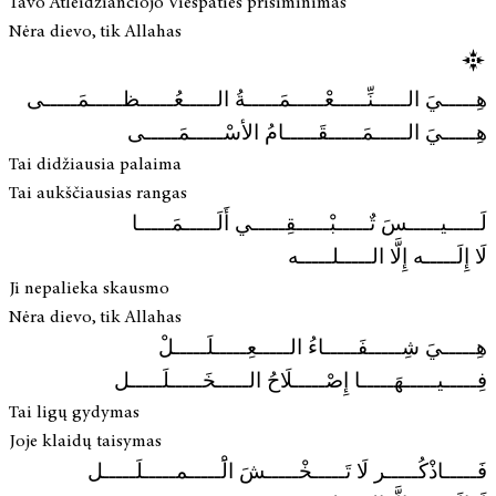
Tavo Atleidžiančiojo Viešpaties prisiminimas
Nėra dievo, tik Allahas
هِـــــيَ الـــــنِّـــــعْـــــمَـــــةُ الـــــعُـــــظـــــمَـــــى
هِـــــيَ الـــــمَـــــقَـــــامُ الأسْـــــمَـــــى
Tai didžiausia palaima
Tai aukščiausias rangas
لَـــــيـــــسَ تٌـــــبْـــــقِـــــي أَلَـــــمَـــــا
لَا إِلَـــــه إِلَّا الـــــلـــــه
Ji nepalieka skausmo
Nėra dievo, tik Allahas
هِـــــيَ شِـــــفَـــــاءُ الـــــعِـــــلَـــــلْ
فِـــــيـــــهَـــــا إِصْـــــلَاحُ الـــــخَـــــلَـــــل
Tai ligų gydymas
Joje klaidų taisymas
فَـــــاذْكُـــــر لَا تَـــــخْـــــشَ الَْـــــمـــــلَـــــل