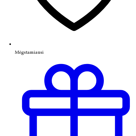
Mėgstamiausi