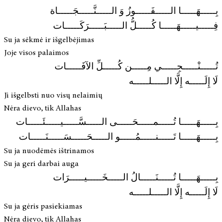
بِـــــهَـــــا الـــــفَـــــوزُ وَ الـــــنَّـــــجَـــــاة
فِـــــيـــــهَـــــا كُـــــلُّ الـــــبَـــــرَكَـــــات
Su ja sėkmė ir išgelbėjimas
Joje visos palaimos
تُـــــنْـــــجِـــــي مِـــــن كُـــــلِّ الآفَـــــات
لَا إِلَـــــه إِلَّا الـــــلـــــه
Ji išgelbsti nuo visų nelaimių
Nėra dievo, tik Allahas
بِـــــهَـــــا تُـــــمـــــحَـــــى الـــــسَّـــــيـــــئَـــــات
بِـــــهَـــــا تَـــــنـــــمُـــــو الـــــحَـــــسَـــــنَـــــات
Su ja nuodėmės ištrinamos
Su ja geri darbai auga
بِـــــهَـــــا تُـــــنَـــــالُ الـــــخَـــــيـــــرَات
لَا إِلَـــــه إِلَّا الـــــلـــــه
Su ja gėris pasiekiamas
Nėra dievo, tik Allahas