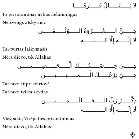
لا يَـــــنَـــــالُ فَـــــرَقَـــــا
Jo prisimintojas nebus nelaimingas
Neišvengs atskyrimo
هِـــــيَّ الـــــعُـــــرْوَةُ الـــــوُثْـــــقَـــــى
لَا إِلَـــــه إِلَّا الـــــلـــــه
Tai tvirtas laikymasis
Nėra dievo, tik Allahas
هِـــــيَ حِـــــصْـــــنُـــــكَ الْـــــحَـــــصِـــــيـــــن
هِـــــيَ دِرْعُـــــكَ الْـــــمَـــــتِـــــيـــــن
Tai tavo stipri tvirtovė
Tai tavo tvirta skydas
ذِكْـــــرُ رَبِّ الـــــعَـــــالَـــــمِـــــيـــــن
لَا إِلَـــــه إِلَّا الـــــلـــــه
Viešpačių Viešpaties prisiminimas
Nėra dievo, tik Allahas