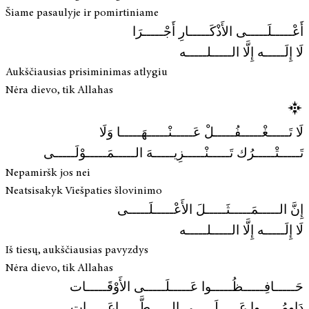
Šiame pasaulyje ir pomirtiniame
أَعْـــــلَـــــى الأَذْكَـــــارِ أَجْـــــرَا
لَا إِلَـــــه إِلَّا الـــــلـــــه
Aukščiausias prisiminimas atlygiu
Nėra dievo, tik Allahas
لَا تَـــــغْـــــفُـــــلْ عَـــــنْـــــهَـــــا وَلَا
تَـــــتْـــــرُك تَـــــنْـــــزِيـــــهَ الـــــمَـــــوْلَـــــى
Nepamiršk jos nei
Neatsisakyk Viešpaties šlovinimo
إِنَّ الـــــمَـــــثَـــــلَ الأَعْـــــلَـــــى
لَا إِلَـــــه إِلَّا الـــــلـــــه
Iš tiesų, aukščiausias pavyzdys
Nėra dievo, tik Allahas
حَـــــافِـــــظُـــــوا عَـــــلَـــــى الأَوْقَـــــات
دَاوِمُـــــوا عَـــــلَـــــى الـــــطَّـــــاعَـــــات