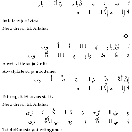
تَـــــســـــتَـــــمِـــــدُّوا مِـــــنْ أَنْـــــوَار
لَا إِلَـــــه إِلَّا الـــــلـــــه
Imkite iš jos šviesų
Nėra dievo, tik Allahas
نَـــــوِّرُوا بِـــــهَـــــا الـــــقُـــــلُـــــوب
مَـــــحِّـــــصُـــــوا بِـــــهَـــــا الـــــذُّنُـــــوب
Apšvieskite su ja širdis
Apvalykite su ja nuodėmes
إِنَّ أَعْـــــظَـــــمَ الـــــمَـــــطْـــــلُـــــوب
لَا إِلَـــــه إِلَّا الـــــلـــــه
Iš tiesų, didžiausias siekis
Nėra dievo, tik Allahas
هِـــــيَ الـــــرَّحـــــمَـــــةُ الـــــكُـــــبْـــــرَى
فِـــــي الـــــدُّنْـــــيَـــــا وَفِـــــي الأُخْـــــرَى
Tai didžiausia gailestingumas