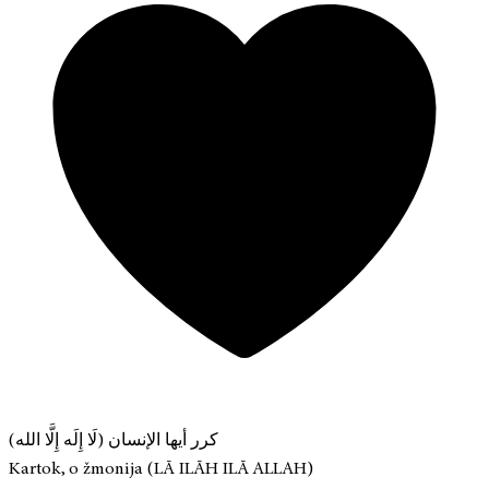
كرر أيها الإنسان (لَا إِلَه إِلَّا الله)
Kartok, o žmonija (LĀ ILĀH ILĀ ALLAH)