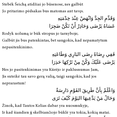
Stebėk Šeichą atidžiai jo būsenose, nes galbūt
Jo pritarimo pėdsakas bus matomas ant tavęs.
وَقَدِّمِ الجِدَّ وَانْهَضْ عِنْدَ خِدْمَتِهِ
عَسَاهُ يَرْضَى وَحَاذِرْ أَنْ تَكُنْ ضَجِرَا
Rodyk uolumą ir būk stropus jo tarnyboje;
Galbūt jis bus patenkintas, bet saugokis, kad nepamatytum
nepasitenkinimo.
فَفِي رِضَاهُ رِضَى البَارِي وَطَاعَتِهِ
يَرْضَى عَلَيْكَ وَكُنْ مِنْ تَرْكِهَا حَذِرَا
Nes jo pasitenkinimas yra Kūrėjo ir paklusnumas Jam,
Jis suteikė tau savo gerą valią, taigi saugokis, kad jos
neprarastum!
وَاعْلَمْ بِأنَّ طَرِيقَ القَوْمِ دَارِسَةٌ
وَحَالُ مَنْ يَدَّعِيهَا اليَوْمَ كَيْفَ تَرَى
Žinok, kad Tautos Kelias dabar yra nuosmukyje,
Ir kad šiandien jį skelbiančiojo būklė yra tokia, kokią matai.