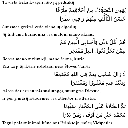
Ta vieta lieka kvapni nuo jų pėdsakų.
يُهْدِي التَّصَوُّفُ مِنْ أَخَلَاقِهِمْ طُرَفًا
حُسْنُ التَّأَلُّفِ مِنْهُمْ رَاقِنِي نَظَرَا
Sufizmas greitai veda vieną jų elgesiu;
Jų tinkama harmonija yra maloni mano akims.
هُمْ أَهْلُ وُدِّي وَأَحْبَابِي الَّذِينَ هُمُ
مِمَّنْ يَجُرُّ ذُيُولَ العِزِّ مُفْتَخِرَ
Jie yra mano mylimieji, mano šeima, kurie
Yra tarp tų, kurie išdidžiai neša Šlovės Vairus.
لَا زَالَ شَمْلِي بِهِمْ فِي اللهِ مُجْتَمِعًا
وَذَنْبُنَا فِيهِ مَغْفُورًا وَمُغْتَفَرَا
Aš vis dar esu su jais susijungęs, sujungtas Dievuje,
Ir per Jį mūsų nuodėmės yra atleistos ir atleistos.
ثمَُّ الصَّلَاةُ عَلَى المُخْتَارِ سَيِّدِنَا
مُحَمَّدٍ خَيْرِ مَنْ أَوْفَى وَمَنْ نَذَرَا
Tegul palaiminimai būna ant Išrinktojo, mūsų Viešpaties