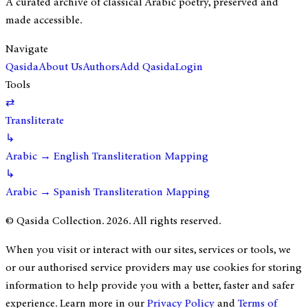
A curated archive of classical Arabic poetry, preserved and
made accessible.
Navigate
Qasida
About Us
Authors
Add Qasida
Login
Tools
⇄
Transliterate
↳
Arabic → English Transliteration Mapping
↳
Arabic → Spanish Transliteration Mapping
© Qasida Collection.
2026
. All rights reserved.
When you visit or interact with our sites, services or tools, we
or our authorised service providers may use cookies for storing
information to help provide you with a better, faster and safer
experience. Learn more in our
Privacy Policy
and
Terms of