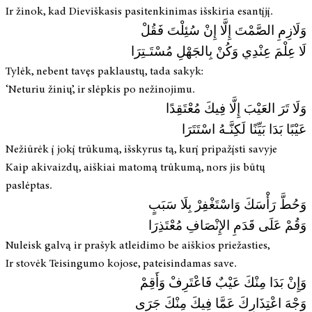
Ir žinok, kad Dieviškasis pasitenkinimas išskiria esantįjį.
وَلَازِمِ الصَّمْتَ إِلَّا إِنْ سُئِلْتَ فَقُلْ
لَا عِلْمَ عِنْدِي وَكُنْ بِالجَهْلِ مُسْتَـتِرَا
Tylėk, nebent tavęs paklaustų, tada sakyk:
‘Neturiu žinių’, ir slėpkis po nežinojimu.
وَلَا تَرَ العَيْبَ إِلَّا فِيكَ مُعْتَقِدًا
عَيْبًا بَدَا بَيِّنًا لَكِنَّـهُ اسْتَتَرَا
Nežiūrėk į jokį trūkumą, išskyrus tą, kurį pripažįsti savyje
Kaip akivaizdų, aiškiai matomą trūkumą, nors jis būtų
paslėptas.
وَحُطَّ رَأْسَكَ وَاسْتَغْفِرْ بِلَا سَبَبٍ
وَقُمْ عَلَى قَدَمِ الإِنْصَافِ مُعْتَذِرَا
Nuleisk galvą ir prašyk atleidimo be aiškios priežasties,
Ir stovėk Teisingumo kojose, pateisindamas save.
وَإِنْ بَدَا مِنْكَ عَيْبٌ فَاعْتَرِفْ وَأَقِمْ
وَجْهَ اعْتِذَارِكَ عَمَّا فِيكَ مِنْكَ جَرَى