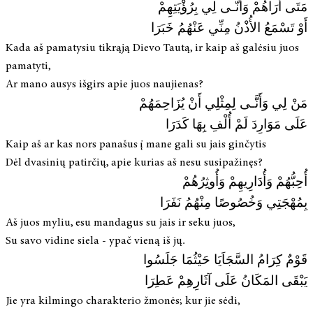
مَتَى أَرَاهُمْ وَأَنَّـى لِي بِرُؤْيَتِهِمْ
أَوْ تَسْمَعُ الأُذْنُ مِنِّي عَنْهُمُ خَبَرَا
Kada aš pamatysiu tikrąją Dievo Tautą, ir kaip aš galėsiu juos
pamatyti,
Ar mano ausys išgirs apie juos naujienas?
مَنْ لِي وَأَنَّـى لِمِثْلِي أَنْ يُزَاحِمَهُمْ
عَلَى مَوَارِدَ لَمْ أُلْفِ بِهَا كَدَرَا
Kaip aš ar kas nors panašus į mane gali su jais ginčytis
Dėl dvasinių patirčių, apie kurias aš nesu susipažinęs?
أُحِبُّهُمْ وَأُدَارِيهِمْ وَأُوثِرُهُمْ
بِمُهْجَتِي وَخُصُوصًا مِنْهُمُ نَفَرَا
Aš juos myliu, esu mandagus su jais ir seku juos,
Su savo vidine siela - ypač vieną iš jų.
قَوْمٌ كِرَامُ السَّجَاَيَا حَيْثُمَا جَلَسُوا
يَبْقَى المَكَانُ عَلَى آثَارِهِمْ عَطِرَا
Jie yra kilmingo charakterio žmonės; kur jie sėdi,