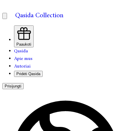
Qasida Collection
Paaukoti
Qasida
Apie mus
Autoriai
Pridėti Qasida
Prisijungti