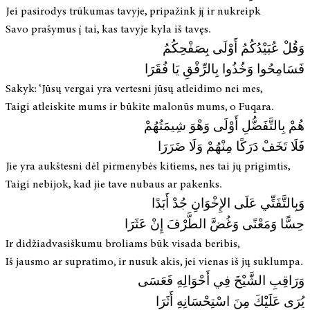
Jei pasirodys trūkumas tavyje, pripažink jį ir nukreipk
Savo prašymus į tai, kas tavyje kyla iš tavęs.
وَقُلْ عُبَيْدُكُمُ أَوْلَى بِصَفْحِكُمُ
فَسَامِحُوا وَخُذُوا بِالرِّفْقِ يَا فُقَرَا
Sakyk: ‘Jūsų vergai yra vertesni jūsų atleidimo nei mes,
Taigi atleiskite mums ir būkite malonūs mums, o Fuqara.
هُمْ بِالتَّفَضُّلِ أَوْلَى وَهْوَ شِيمَتُهُمْ
فَلَا تَخَفْ دَرَكًا مِنْهُمْ وَلَا ضَرَرَا
Jie yra aukštesni dėl pirmenybės kitiems, nes tai jų prigimtis,
Taigi nebijok, kad jie tave nubaus ar pakenks.
وَبِالتَّفَتِّي عَلَى الإِخْوَانِ جُدْ أَبَدًا
حِسًّا وَمَعْنًى وَغُضَّ الطَّرْفَ إِنْ عَثَرَا
Ir didžiadvasiškumu broliams būk visada beribis,
Iš jausmo ar supratimo, ir nusuk akis, jei vienas iš jų suklumpa.
وَرَاقِبِ الشَّيْخَ فِي أَحْوَالِهِ فَعَسَى
يُرَى عَلَيْكَ مِنَ اسْتِحْسَانِهِ أَثَرَا