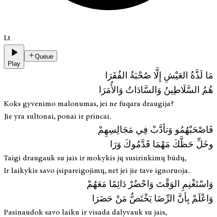
Lt
Queue
Play
مَا لَذَّةُ العَيْشِ إِلَّا صُحْبَةُ الفُقَرَا
هُمُ السَّلَاطِينُ وَالسَّادَاتُ وَالأُمَرَا
Koks gyvenimo malonumas, jei ne fuqara draugija?
Jie yra sultonai, ponai ir princai.
فَاصْحَبْهُمُو وَتأدَّبْ فِي مَجَالِسِهِمْ
وخَلِّ حَظَّكَ مَهْمَا قَدَّمُوكَ وَرَا
Taigi draugauk su jais ir mokykis jų susirinkimų būdų,
Ir laikykis savo įsipareigojimų, net jei jie tave ignoruoja.
وَاسْتَغْنِمِ الوَقْتَ وَاحْضُرْ دَائِمًا مَعَهُمْ
وَاعْلَمْ بِأنَّ الرِّضَا يَخْتَصُّ مَنْ حَضَرَا
Pasinaudok savo laiku ir visada dalyvauk su jais,