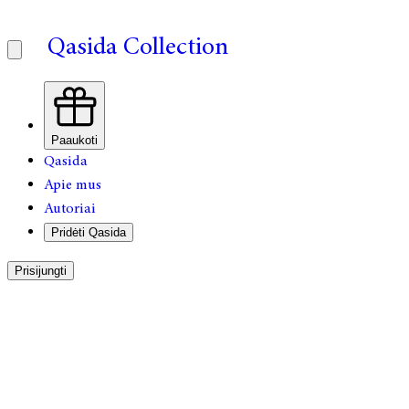
Qasida Collection
Paaukoti
Qasida
Apie mus
Autoriai
Pridėti Qasida
Prisijungti