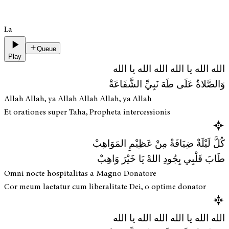
La
Queue
Play
الله الله يا الله الله الله يا الله
وَالصَّلاةُ عَلَى طَهَ نَبِيِّ الشَّفَاعَةْ
Allah Allah, ya Allah Allah Allah, ya Allah
Et orationes super Taha, Propheta intercessionis
كُلَّ لَيْلَةْ ضِيَافَةْ مِنْ عَظِيْمِ المَوَاهِبْ
طَابَ قَلْبِي بِجُودِ اللهْ يَا خَيْرَ وَاهِبْ
Omni nocte hospitalitas a Magno Donatore
Cor meum laetatur cum liberalitate Dei, o optime donator
الله الله يا الله الله الله يا الله