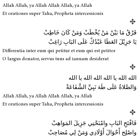
Allah Allah, ya Allah Allah Allah, ya Allah
Et orationes super Taha, Propheta intercessionis
فَرْقُ مَا بَيْنْ مَنْ يُخْطَبْ وَمَنْ كَانَ خَاطِبْ
يَا جَزِيْلَ العَطَا عَبْدُكْ عَلَى البَابِ رَاغِبْ
Differentia inter eum qui petitur et eum qui est petitor
O largus donator, servus tuus ad ianuam desiderat
الله الله يا الله الله الله يا الله
وَالصَّلاةُ عَلَى طَهَ نَبِيِّ الشَّفَاعَةْ
Allah Allah, ya Allah Allah Allah, ya Allah
Et orationes super Taha, Propheta intercessionis
فَافْتَحِ البَابِ وامْنَحْنِي جَزِيلَ المَوَاهِبْ
واصْلِح أَحْوَالَ أَوْلَادِي وَمَنْ لِي مُصَاحِبْ