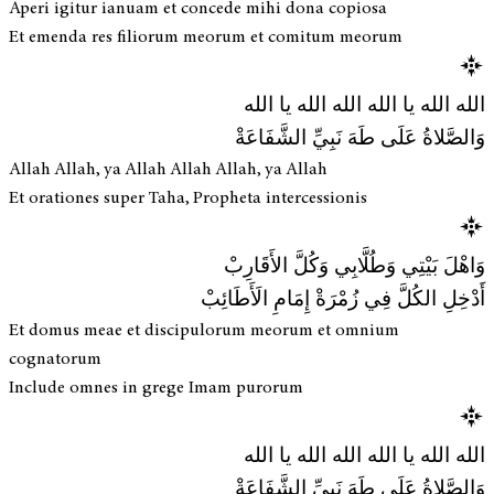
Aperi igitur ianuam et concede mihi dona copiosa
Et emenda res filiorum meorum et comitum meorum
الله الله يا الله الله الله يا الله
وَالصَّلاةُ عَلَى طَهَ نَبِيِّ الشَّفَاعَةْ
Allah Allah, ya Allah Allah Allah, ya Allah
Et orationes super Taha, Propheta intercessionis
وَاهْلَ بَيْتِي وَطُلَّابِي وَكُلَّ الأَقَارِبْ
أَدْخِلِ الكُلَّ فِي زُمْرَةْ إِمَامِ الَأَطَائِبْ
Et domus meae et discipulorum meorum et omnium
cognatorum
Include omnes in grege Imam purorum
الله الله يا الله الله الله يا الله
وَالصَّلاةُ عَلَى طَهَ نَبِيِّ الشَّفَاعَةْ