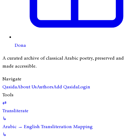
Dona
A curated archive of classical Arabic poetry, preserved and
made accessible.
Navigate
Qasida
About Us
Authors
Add Qasida
Login
Tools
⇄
Transliterate
↳
Arabic → English Transliteration Mapping
↳