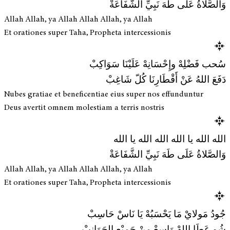
وَالصَّلاةُ عَلَى طَهَ نَبِيِّ الشَّفَاعَةْ
Allah Allah, ya Allah Allah Allah, ya Allah
Et orationes super Taha, Propheta intercessionis
سُحب فَضْلِهْ وإِحْسَانِهْ عَلَيْنَا سَوَاكِبْ
دَفَعَ اللهُ عَنْ أَقْطَارِنَا كُلّ شَاغِبْ
Nubes gratiae et beneficentiae eius super nos effunduntur
Deus avertit omnem molestiam a terris nostris
الله الله يا الله الله الله يا الله
وَالصَّلاةُ عَلَى طَهَ نَبِيِّ الشَّفَاعَةْ
Allah Allah, ya Allah Allah Allah, ya Allah
Et orationes super Taha, Propheta intercessionis
جُودُ مَولايْ مَا يَحْسَبُهْ يَا نَاسْ حَاسِبْ