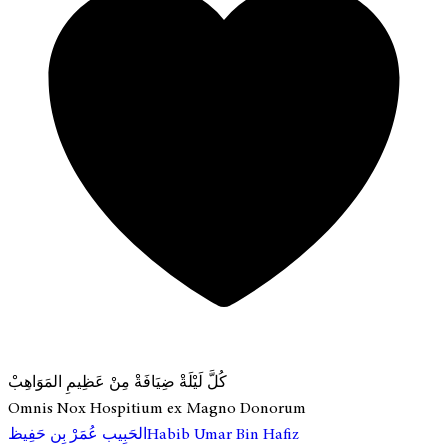
كُلَّ لَيْلَةْ ضِيَافَةْ مِنْ عَظِيمِ المَوَاهِبْ
Omnis Nox Hospitium ex Magno Donorum
الحَبِيب عُمَرْ بِن حَفِيظ
Habib Umar Bin Hafiz