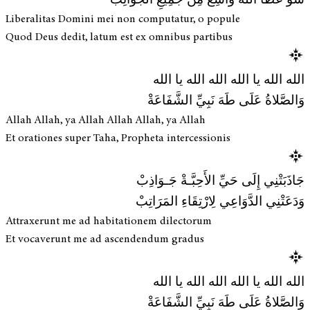
شُو عَطَا اللهْ وَاسِعْ مِنْ جَمِيْعِ الجَوَانِبْ
Liberalitas Domini mei non computatur, o popule
Quod Deus dedit, latum est ex omnibus partibus
الله الله يا الله الله الله يا الله
وَالصَّلاةُ عَلَى طَهَ نَبِيِّ الشَّفَاعَةْ
Allah Allah, ya Allah Allah Allah, ya Allah
Et orationes super Taha, Propheta intercessionis
جَاذَبَتْنِي إِلَى حَيِّ الأَحِبَّـةْ جَـوَاذِبْ
وَدَعَتْنِي الدَّوَاعِي لِارْتِقَاءِ المَرَاتِبْ
Attraxerunt me ad habitationem dilectorum
Et vocaverunt me ad ascendendum gradus
الله الله يا الله الله الله يا الله
وَالصَّلاةُ عَلَى طَهَ نَبِيِّ الشَّفَاعَةْ