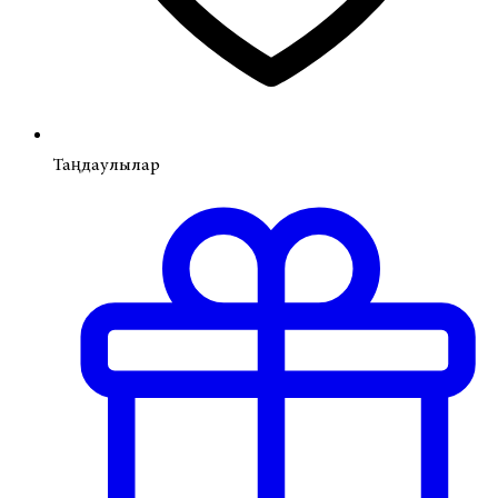
Таңдаулылар