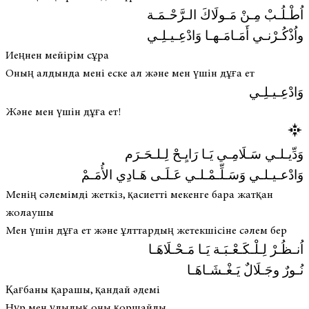
اُطْـلُـبْ مِـنْ مَـولَاكَ الـرَّحْـمَـة
واُذْكُـرْنـي أَمَـامَـهـا وَادْعِـيـلِـي
Иеңнен мейірім сұра
Оның алдында мені еске ал және мен үшін дұға ет
وَادْعِـيـلِـي
Және мен үшін дұға ет!
وَدِّيـلـي سَـلَامِـي يَـا رَايِـحْ لِـلـحَـرَم
وَادْعـيـلـي وَسَـلِّـمْـلـي عَـلَـى هَـادِي الأُمَـمْ
Менің сәлемімді жеткіз, қасиетті мекенге бара жатқан
жолаушы
Мен үшін дұға ет және ұлттардың жетекшісіне сәлем бер
اُنـظُـرْ لِـلْـكَـعْـبَـة يَـا مَـحْـلَاهَـا
نُـورٌ وجَـلَالٌ يَـغْـشَـاهَـا
Қағбаны қарашы, қандай әдемі
Нұр мен ұлылық оны қоршайды