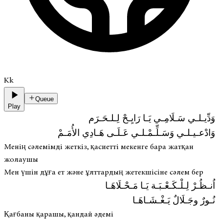
Kk
Queue
Play
وَدِّيـلـي سَـلَامِـي يَـا رَايِـحْ لِـلـحَـرَم
وَادْعـيـلـي وَسَـلِّـمْـلـي عَـلَـى هَـادِي الأُمَـمْ
Менің сәлемімді жеткіз, қасиетті мекенге бара жатқан
жолаушы
Мен үшін дұға ет және ұлттардың жетекшісіне сәлем бер
اُنـظُـرْ لِـلْـكَـعْـبَـة يَـا مَـحْـلَاهَـا
نُـورٌ وجَـلَالٌ يَـغْـشَـاهَـا
Қағбаны қарашы, қандай әдемі