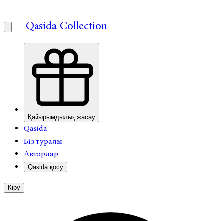
Qasida Collection
Қайырымдылық жасау
Qasida
Біз туралы
Авторлар
Qasida қосу
Кіру