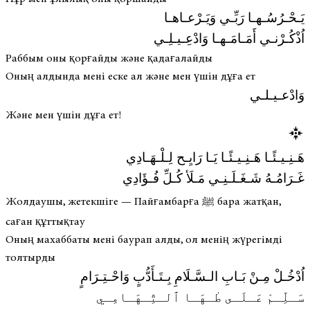
يَـحْـرُسُـهـا رَبِّـي وَيَـرْعـاهـا
اُذْكُـرْنـي أَمَـامَـهـا وَادْعِـيـلِـي
Раббым оны қорғайды және қадағалайды
Оның алдында мені еске ал және мен үшін дұға ет
وَادْعـيـلـي
Және мен үшін дұға ет!
هَـنِـيـئًـا هَـنِـيـئًـا يَـا رَايِـح لِـلْـهَـادِي
غَـرَامُـهُ شَـغَـلَـنِـي مَـلَأ كُـلِّ فُـؤَادِي
Жолдаушы, жетекшіге — Пайғамбарға ﷺ бара жатқан,
саған құттықтау
Оның махаббаты мені баурап алды, ол менің жүрегімді
толтырды
اُدْخُـلْ مِـنْ بَـابِ الـسَّـلَامِ بِـتَـأَدُّبٍ وَاحْـتِـرَامٍ
سَـلِّـمْ عَـلَـى طٰـهَـا ٱلـتِّـهَـامِـي