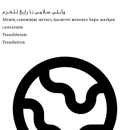
وَدِّيـلِـي سَـلَامِـي يَـا رَايِـحْ لِـلـحَـرَم
Менің сәлемімді жеткіз, қасиетті мекенге бара жатқан
саяхатшы
Transliterate
Translation