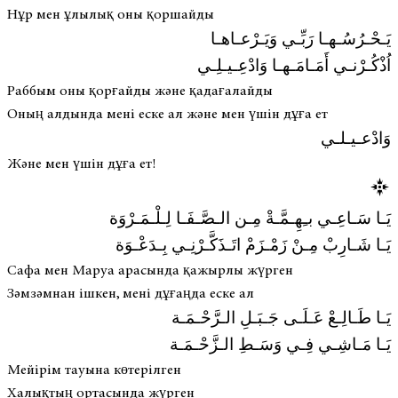
Нұр мен ұлылық оны қоршайды
يَـحْـرُسُـهـا رَبِّـي وَيَـرْعـاهـا
اُذْكُـرْنـي أَمَـامَـهـا وَادْعِـيـلِـي
Раббым оны қорғайды және қадағалайды
Оның алдында мені еске ал және мен үшін дұға ет
وَادْعـيـلـي
Және мен үшін дұға ет!
يَـا سَـاعِـي بـِهِـمَّـةْ مِـن الـصَّـفَـا لِـلْـمَـرْوَة
يَـا شَـارِبْ مِـنْ زَمْـزَمْ اتَـذَكَّـرْنِـي بِـدَعْـوَة
Сафа мен Маруа арасында қажырлы жүрген
Зәмзәмнан ішкен, мені дұғаңда еске ал
يَـا طَـالِـعْ عَـلَـى جَـبَـلِ الـرَّحْـمَـة
يَـا مَـاشِـي فِـي وَسَـطِ الـزَّحْـمَـة
Мейірім тауына көтерілген
Халықтың ортасында жүрген