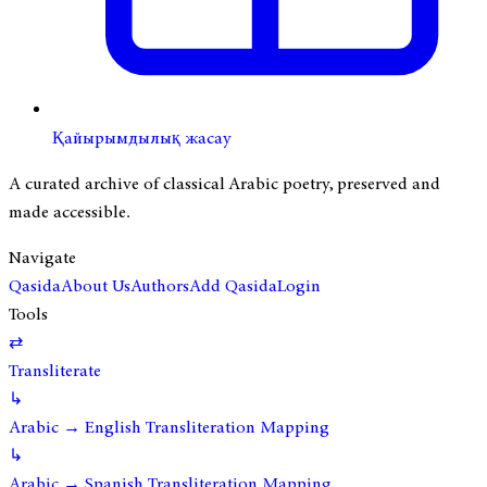
Қайырымдылық жасау
A curated archive of classical Arabic poetry, preserved and
made accessible.
Navigate
Qasida
About Us
Authors
Add Qasida
Login
Tools
⇄
Transliterate
↳
Arabic → English Transliteration Mapping
↳
Arabic → Spanish Transliteration Mapping