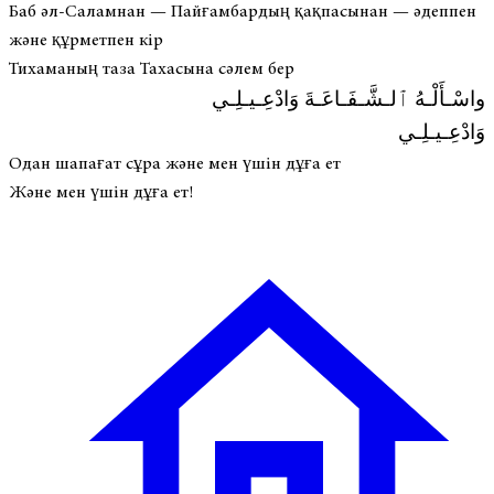
Баб әл-Саламнан — Пайғамбардың қақпасынан — әдеппен
және құрметпен кір
Тихаманың таза Тахасына сәлем бер
واسْـأَلْـهُ ٱلـشَّـفَـاعَـةَ وَادْعِـيـلِـي
وَادْعِـيـلِـي
Одан шапағат сұра және мен үшін дұға ет
Және мен үшін дұға ет!